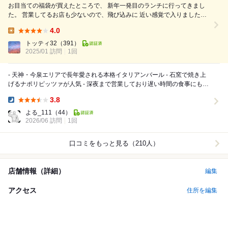
お目当ての福袋が買えたところで、 新年一発目のランチに行ってきまし
た。 営業してるお店も少ないので、飛び込みに 近い感覚で入りました
が、目立つ場所にあ るので前々から気になってたお店でもあります。 ラ
4.0
ンチは、メインを選んでサラダ、スープ、 パンは食べ放題のビュッフェ
Lunch:
スタイルでした...
トッティ32
（391）
2025/01 訪問
1回
- 天神・今泉エリアで長年愛される本格イタリアンバール - 石窯で焼き上
げるナポリピッツァが人気 - 深夜まで営業しており遅い時間の食事にも対
応 - テラス席を備えた開放感の...
3.8
Dinner:
よる_111
（44）
2026/06 訪問
1回
口コミをもっと見る（210人）
店舗情報（詳細）
編集
アクセス
住所を編集