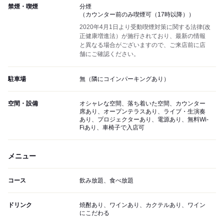
禁煙・喫煙
分煙
（カウンター前のみ喫煙可（17時以降））
2020年4月1日より受動喫煙対策に関する法律(改
正健康増進法）が施行されており、最新の情報
と異なる場合がございますので、ご来店前に店
舗にご確認ください。
駐車場
無（隣にコインパーキングあり）
空間・設備
オシャレな空間、落ち着いた空間、カウンター
席あり、オープンテラスあり、ライブ・生演奏
あり、プロジェクターあり、電源あり、無料Wi-
Fiあり、車椅子で入店可
メニュー
コース
飲み放題、食べ放題
ドリンク
焼酎あり、ワインあり、カクテルあり、ワイン
にこだわる