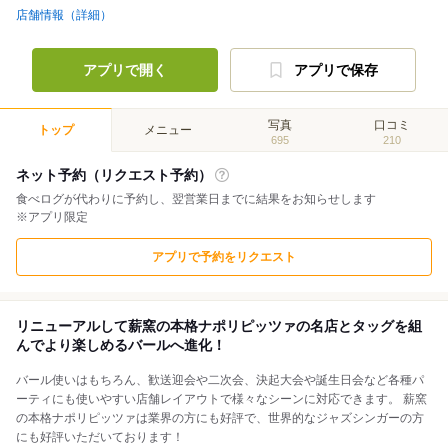
店舗情報（詳細）
アプリで開く
アプリで保存
写真
口コミ
トップ
メニュー
695
210
ネット予約（リクエスト予約）
食べログが代わりに予約し、翌営業日までに結果をお知らせします
※アプリ限定
アプリで予約をリクエスト
リニューアルして薪窯の本格ナポリピッツァの名店とタッグを組
んでより楽しめるバールへ進化！
バール使いはもちろん、歓送迎会や二次会、決起大会や誕生日会など各種パ
ーティにも使いやすい店舗レイアウトで様々なシーンに対応できます。 薪窯
の本格ナポリピッツァは業界の方にも好評で、世界的なジャズシンガーの方
にも好評いただいております！