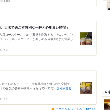
 訪問
1回
徴。大名で過ごす特別な一杯と心地良い時間」
人気ロースターカフェ 「五感を刺激する」をコンセプト
スペシャルティコーヒーが楽しめる 深夜1時まで営業し...
問
1回
コンセプトのもと、 アートや観葉植物が飾られた空間で、
トや音楽の要素が取り入れられていて 若...
詳細を見る
この
問
1回
口コミ
をもっと見る （
187
人）