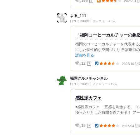
2026/01
？
195
よる_111
口コミ 289件
フォロワー 43人
「福岡コーヒーカルチャーの象
福岡のコーヒーカルチャーを代表する
にした個性的な空間づくり 自家焙煎の
詳細を見る
2025/10 訪
？
12
福岡グルメチャンネル
口コミ 783件
フォロワー 249人
感性派カフェ
◾️感性派カフェ 「五感を刺激する」
ゆったりとした時間を過ごせる！ アー
2025/04 訪
？
15