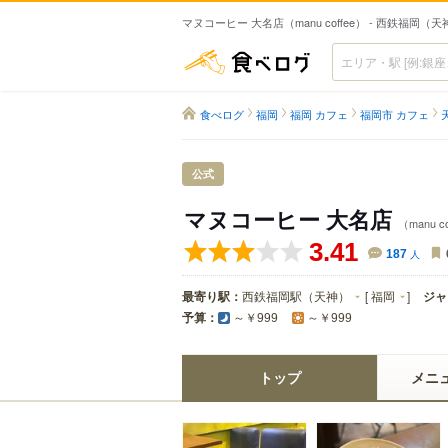
マヌコーヒー 大名店（manu coffee） - 西鉄福岡
食べログ
食べログ
福岡
福岡 カフェ
福岡市 カフェ
公式
マヌコーヒー 大名店
（manu c
3.41
187
人
最寄り駅：
西鉄福岡駅（天神）
[
福岡
]
ジャ
予算：
～￥999
～￥999
トップ
メニ