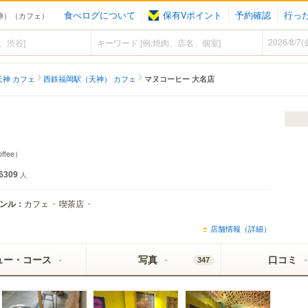
食べログについて
保有Vポイント
予約確認
行っ
（天神）（カフェ）
天神 カフェ
西鉄福岡駅（天神） カフェ
マヌコーヒー 大名店
offee）
6309
人
ンル：
カフェ
喫茶店
店舗情報（詳細）
ュー・コース
写真
口コミ
347