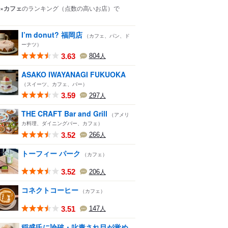
×カフェ
のランキング
（点数の高いお店）
で
I’m donut? 福岡店
（カフェ、パン、ド
ーナツ）
3.63
804
人
ASAKO IWAYANAGI FUKUOKA
（スイーツ、カフェ、バー）
3.59
297
人
THE CRAFT Bar and Grill
（アメリ
カ料理、ダイニングバー、カフェ）
3.52
266
人
トーフィー パーク
（カフェ）
3.52
206
人
コネクトコーヒー
（カフェ）
3.51
147
人
稲盛氏に論破・叱責され目が覚め