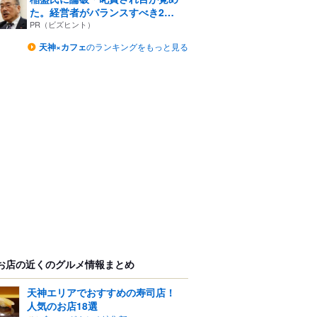
た。経営者がバランスすべき2
つ...
PR（ビズヒント）
天神×カフェ
のランキングをもっと見る
お店の近くのグルメ情報まとめ
天神エリアでおすすめの寿司店！
人気のお店18選