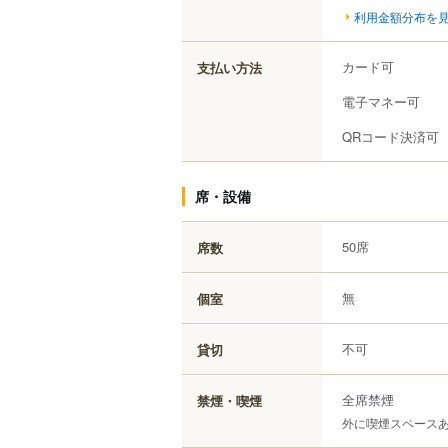
利用金額分布を
カード可
支払い方法
電子マネー可
QRコード決済可
席・設備
50席
席数
無
個室
不可
貸切
全席禁煙
禁煙・喫煙
外に喫煙スペース