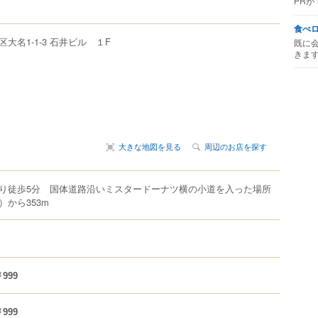
PRが
食べ
区
大名
1-1-3
石井ビル １F
既に
きま
大きな地図を見る
周辺のお店を探す
り徒歩5分 国体道路沿いミスタードーナツ横の小道を入った場所
から353m
999
999