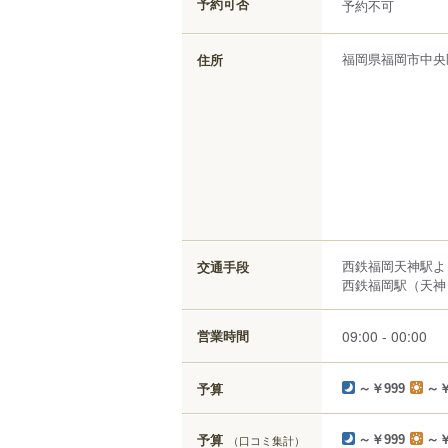
予約可否
予約不可
福岡県
福岡市中央
住所
西鉄福岡天神駅よ
交通手段
西鉄福岡駅（天神）
09:00 - 00:00
営業時間
予算
～￥999
～￥
予算
（口コミ集計）
～￥999
～￥