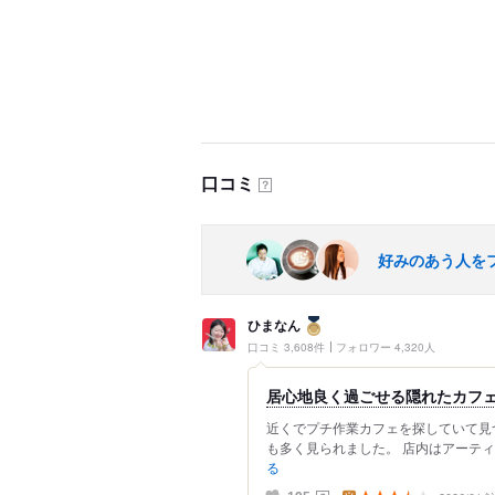
口コミ
？
好みのあう人を
ひまなん
口コミ 3,608件
フォロワー 4,320人
居心地良く過ごせる隠れたカフ
近くでプチ作業カフェを探していて見つ
も多く見られました。 店内はアーティ
る