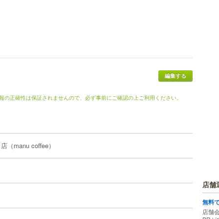
編集する
報の正確性は保証されませんので、必ず事前にご確認の上ご利用ください。
名店
（manu coffee）
店舗
無料
店舗