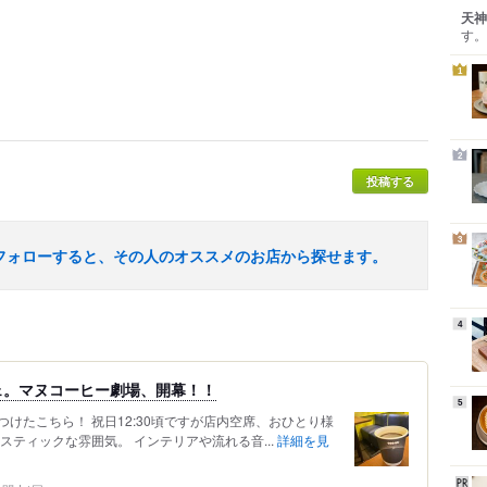
天神
す。
1
2
投稿する
3
フォローすると、その人のオススメのお店から探せます。
4
ェ。マヌコーヒー劇場、開幕！！
5
けたこちら！ 祝日12:30頃ですが店内空席、おひとり様
スティックな雰囲気。 インテリアや流れる音...
詳細を見