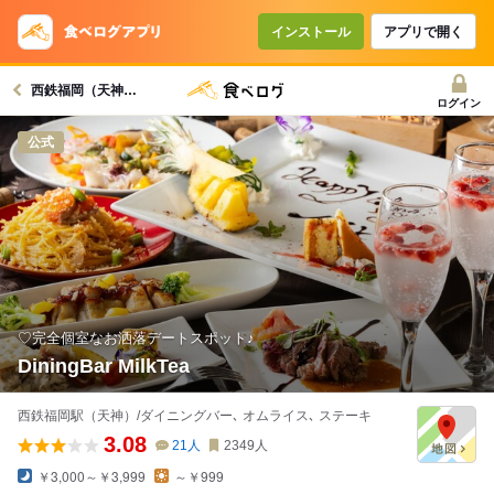
コースで使えるクーポン
戻る
インストール
アプリで開く
西鉄福岡（天神）駅グルメへ
クーポンを利用せず予約する
ログイン
公式
♡完全個室なお洒落デートスポット♪
DiningBar MilkTea
西鉄福岡駅（天神）/ダイニングバー､ オムライス､ ステーキ
3.08
21
人
2349
人
￥3,000～￥3,999
～￥999