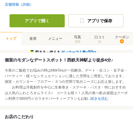
店舗情報（詳細）
アプリで開く
アプリで保存
写真
口コミ
クーポン
トップ
座席
メニュー
200
21
4
50
貯まる・使える
ディナーで人数×
pt
個室のモダンなデートスポット！西鉄天神駅より徒歩4分♪
今夜のご飯処でお悩みの時はMilkTeaが一括解決。デート・合コン・女子会・
パーティー・様々なシチュエーションに適した空間をご用意しております。
個室・カウンター・フロアー・３つの空間で気分ニーズにお応え致します。
お料理は洋風創作を中心に生春巻き・ステーキ・パスタ・特におすすめ
は人気のふわとろオムライス♪ コースも様々！人気の食べ飲み放題はクーポ
ン利用で3800円☆カラオケパーティープランもお勧
...
続きを読む
お店のこだわり