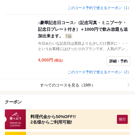
に）②ミニブーケ③記念写真（その場で現像してお渡し
このコース予約で使えるクーポン（1）
致します）の３大特典をご用意しております。致せりつ
くせりな一日をお連れ様にプレゼントしてあげてくださ
い。
♪豪華記念日コース♪（記念写真・ミニブーケ・
記念日プレート付き）＋1000円で飲み放題も追
加出来ます。
7品
今日みたいな記念日は普段よりも少しだけ贅沢に・・・
というお客様にはぴったりのプランです。人気のアンガ
ス牛と香草チキンステーキはコンビステーキとしてご用
意☆また最後にはお店からのプレゼントとして①記念日
4,000
円
(税込)
詳細・予約
プレート（お好きなＢＧＭとご一緒に）②ミニブーケ③
記念写真（その場で現像してお渡し致します）の３大特
このコース予約で使えるクーポン（2）
典をご用意しております。致せりつくせりな一日をお連
れ様にプレゼントしてあげてください。
すべてのコースを見る（19件）
クーポン
食べログプレミアムクーポン
料理代金から50%OFF!!
2名様からご利用可能!
食べログ クーポン