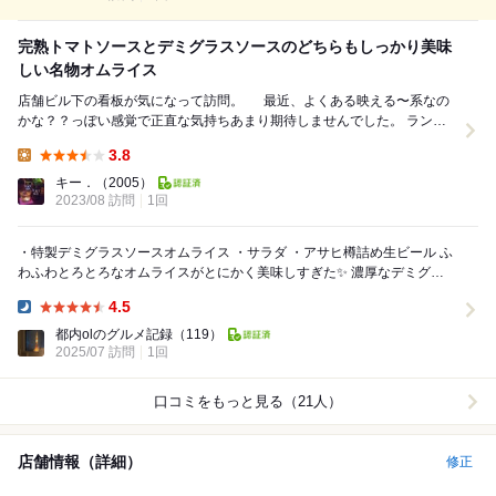
完熟トマトソースとデミグラスソースのどちらもしっかり美味
しい名物オムライス
店舗ビル下の看板が気になって訪問。 最近、よくある映える〜系なの
かな？？っぽい感覚で正直な気持ちあまり期待しませんでした。 ランチ
名物のオムライスは、デミグラスソース...
3.8
Lunch:
キー．
（2005）
2023/08 訪問
1回
・特製デミグラスソースオムライス ・サラダ ・アサヒ樽詰め生ビール ふ
わふわとろとろなオムライスがとにかく美味しすぎた✨ 濃厚なデミグラ
スがたっぷりかかっていて最高...
4.5
Dinner:
都内olのグルメ記録
（119）
2025/07 訪問
1回
口コミをもっと見る（21人）
店舗情報（詳細）
修正