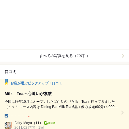
すべての写真を見る（207件）
口コミ
お店が選ぶピックアップ！口コミ
Milk Tea～心遣いが素敵
今回は昨年10月にオープンしたばかりの 『Milk Tea』行ってきました
（＾ｖ＾ コース内容は Dining Bar Milk Tea 6品＋飲み放題(90分) 4,000円
●アルフレッドソース&スティック ●サーモンカルパッチョ ●出し巻き卵 ●
-
フライ盛り合わせ ●ソーセージとナスのミートソースパスタ ●濃厚バニラ
Dinner:
のアイスクリーム ＋ ●ドリンク飲み放題(90分) ...
Fairy-Mayu
（11）
2011/02 訪問
1回