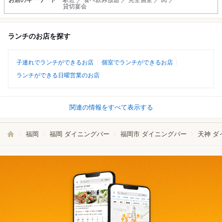
お店のキーワード
駅近 ／ 食べ飲み放題 ／ 完全個室 ／ 肉 ／
貸切宴会
ランチのお店を探す
子連れでランチができるお店
個室でランチができるお店
ランチができる日曜営業のお店
関連の情報をすべて表示する
福岡
福岡 ダイニングバー
福岡市 ダイニングバー
天神 ダ