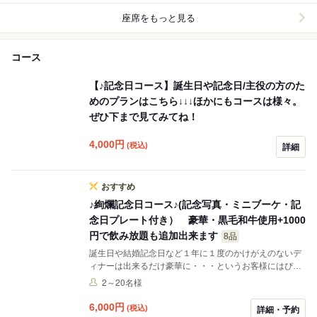
座席をもっと見る
コース
【♪記念日コース】誕生日や記念日/主役の方のた
めのプランはこちら↓↓↓ほかにもコースは様々。
ぜひ下まで見てみてね！
4,000
円
(税込)
詳細
おすすめ
♪絢爛記念日コース♪(記念写真・ミニブーケ・記
念日プレート付き） 豪華・黒毛和牛使用+1000
円で飲み放題も追加出来ます
8品
誕生日や結婚記念日など１年に１度のかけがえのないデ
ィナーは出来るだけ豪華に・・・というお客様にはぴっ
たりのコースです。「黒毛和牛のステーキ」や「香草チ
2～20名様
キンのスカロッピーナ」などシェフが腕を奮っておもて
なしさせて頂きます。また最後にはお店からのプレゼン
6,000
円
(税込)
詳細・予約
トとして①記念日プレート（お好きなＢＧＭとご一緒