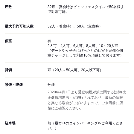
席数
32席（宴会時はビュッフェスタイルで50名様ま
で対応可能。）
最大予約可能人数
32人（着席時）、50人（立食時）
個室
有
2人可、4人可、6人可、8人可、10～20人可
（デートや女子会にぴったりの個室を完備☆個
室チャージとして別途10％頂戴しております）
貸切
可（20人～50人可、20人以下可）
禁煙・喫煙
分煙
2020年4月1日より受動喫煙対策に関する法律(改
正健康増進法）が施行されており、最新の情報
と異なる場合がございますので、ご来店前に店
舗にご確認ください。
駐車場
無（最寄りのコインパーキングをご利用くださ
い。）