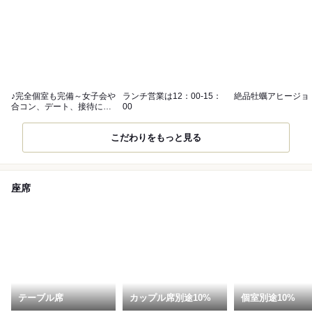
♪完全個室も完備～女子会や
ランチ営業は12：00-15：
絶品牡蠣アヒージョ
合コン、デート、接待に最
00
適です
こだわりをもっと見る
座席
テーブル席
カップル席別途10%
個室別途10%