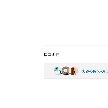
口コミ
？
好みのあう人を