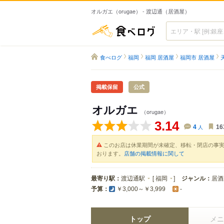
オルガエ（orugae） - 渡辺通（居酒屋）
食べログ
食べログ
福岡
福岡 居酒屋
福岡市 居酒屋
掲載保留
公式
オルガエ
（orugae）
3.14
4
人
16
このお店は休業期間が未確定、移転・閉店の事
おります。
店舗の掲載情報に関して
最寄り駅：
渡辺通駅
[
福岡
]
ジャンル：
居酒
予算：
￥3,000～￥3,999
-
トップ
メニ