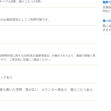
テーブル8席、掘りごたつ14席）
無料
店舗
PRが
時のみ個室貸切としてご利用可能です。
食べ
既に
きま
り受動喫煙対策に関する法律(改正健康増進法）が施行されており、最新の情報と異
すので、ご来店前に店舗にご確認ください。
キングあり
落ち着いた空間、席が広い、カウンター席あり、掘りごたつあり、