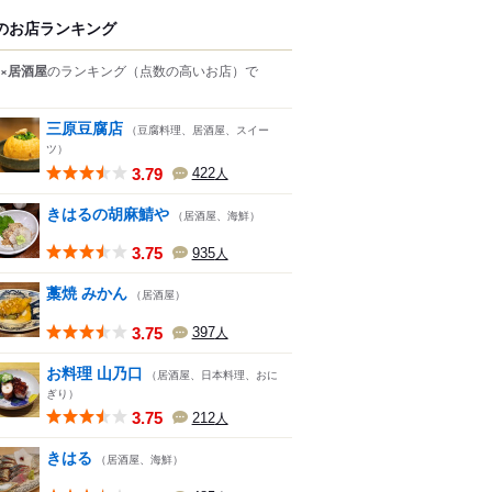
のお店ランキング
×居酒屋
のランキング
（点数の高いお店）
で
三原豆腐店
（豆腐料理、居酒屋、スイー
ツ）
3.79
422
人
きはるの胡麻鯖や
（居酒屋、海鮮）
3.75
935
人
藁焼 みかん
（居酒屋）
3.75
397
人
お料理 山乃口
（居酒屋、日本料理、おに
ぎり）
3.75
212
人
きはる
（居酒屋、海鮮）