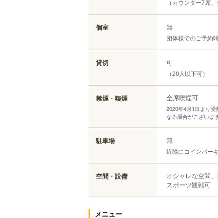
（カウンター7席、
無
個室
団体様でのご予約
可
貸切
（20人以下可）
全席喫煙可
禁煙・喫煙
2020年4月1日よ
なる場合がございま
無
駐車場
近隣にコインパー
オシャレな空間、
空間・設備
スポーツ観戦可
メニュー