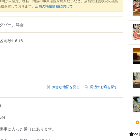
期間が未確定、移転・閉店の事実確認が出来ないなど、店舗の運営状況の確認
掲載保留しております。
店舗の掲載情報に関して
グバー、洋食
区
高砂
1-6-16
大きな地図を見る
周辺のお店を探す
分
5分
裏手に入った通りにあります。
食べ