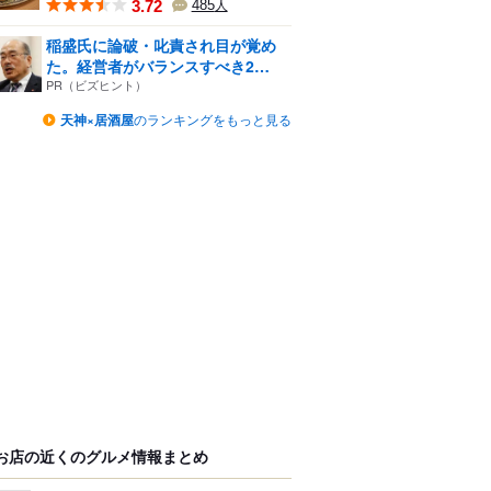
3.72
485
人
稲盛氏に論破・叱責され目が覚め
た。経営者がバランスすべき2
つ...
PR（ビズヒント）
天神×居酒屋
のランキングをもっと見る
お店の近くのグルメ情報まとめ