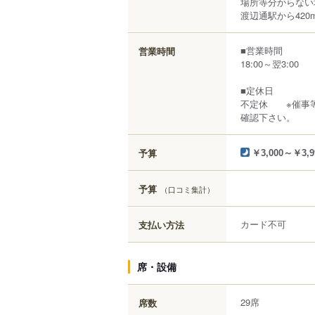
場所等分からない
渡辺通駅から420
■営業時間
営業時間
18:00～翌3:00
■定休日
不定休 ※催事等
確認下さい。
予算
￥3,000～￥3,9
予算
（口コミ集計）
カード不可
支払い方法
席・設備
29席
席数