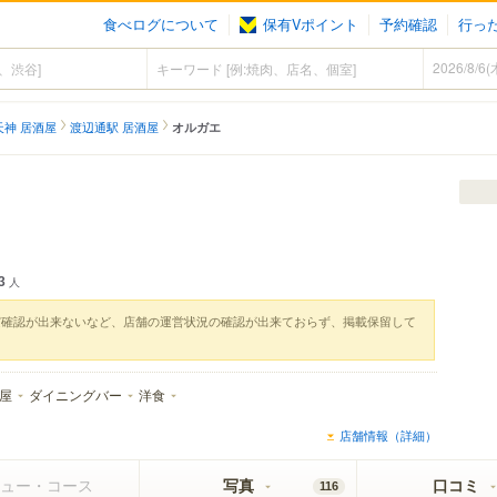
食べログについて
保有Vポイント
予約確認
行っ
天神 居酒屋
渡辺通駅 居酒屋
オルガエ
3
人
実確認が出来ないなど、店舗の運営状況の確認が出来ておらず、掲載保留して
屋
ダイニングバー
洋食
店舗情報（詳細）
ュー・コース
写真
口コミ
116