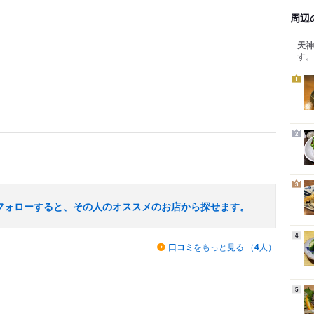
周辺
天神
す。
1
2
3
フォローすると、その人のオススメのお店から探せます。
4
口コミ
をもっと見る （
4
人）
5