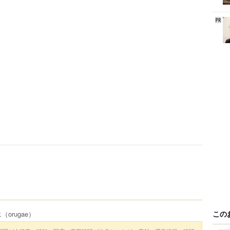
この
エ
（orugae）