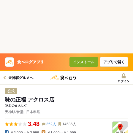
インストール
アプリで開く
天神駅グルメへ
ログイン
公式
味の正福 アクロス店
(あじのまさふく)
天神駅/食堂､ 日本料理
3.48
352
人
14536
人
￥2,000～￥2,999
￥1,000～￥1,999