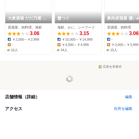
大衆酒場 だだ乃屋 福
蟹つぐ
豚肉居酒屋 濃いめ
岡親不孝通り店
岡大名本店
居酒屋、肉料理、海鮮
海鮮、かに、シーフード
居酒屋、肉料理
3.06
3.15
3.06
￥2,000～￥2,999
￥10,000～￥14,999
-
Dinner:
Dinner:
Dinner:
-
￥4,000～￥4,999
￥3,000～￥3,999
Lunch:
Lunch:
Lunch:
10人
34人
15人
広告を非表示
店舗情報（詳細）
編集
アクセス
住所を編集