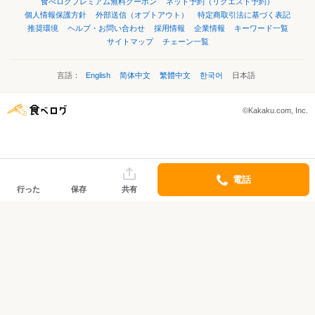
食べログプレミアム無料クーポン
ネット予約（リクエスト予約）
個人情報保護方針
外部送信（オプトアウト）
特定商取引法に基づく表記
推奨環境
ヘルプ・お問い合わせ
採用情報
企業情報
キーワード一覧
サイトマップ
チェーン一覧
言語：
English
简体中文
繁體中文
한국어
日本語
©Kakaku.com, Inc.
電話
行った
保存
共有