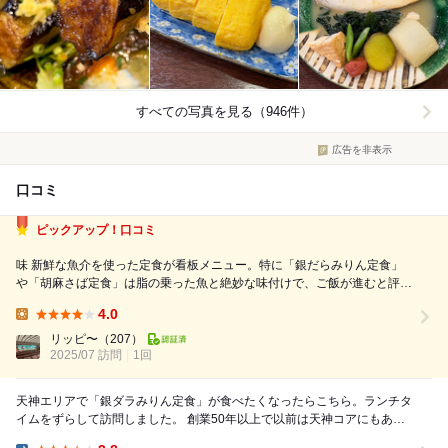
すべての写真を見る（946件）
広告を非表示
口コミ
ピックアップ！口コミ
味 新鮮な魚介を使った定食が看板メニュー。特に「銀だらみりん定食」
や「胡麻さば定食」は脂の乗った魚と絶妙な味付けで、ご飯が進むと評判
です。ナス味噌や卵焼きも人気で、どの料理も家庭的で優しい味わい。小
4.0
鉢や味噌汁も丁寧に作られており、全体的にレベルが高いとの声が多いで
Lunch:
す。 サービス 店員さんは...
リッピ〜
（207）
2025/07 訪問
1回
天神エリアで「銀ダラみりん定食」が食べたくなったらこちら。ランチタ
イムをずらして訪問しました。 創業50年以上で以前は天神コアにもあり
ましたね。 地元民で大変賑わっています...