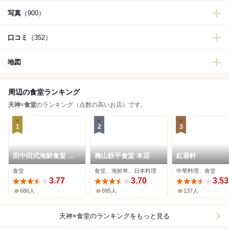
写真
（900）
口コミ
（352）
地図
周辺の食堂ランキング
天神
×
食堂
のランキング（点数の高いお店）です。
1
2
3
田中田式海鮮食堂 魚
梅山鉄平食堂 本店
紅蓉軒
忠
食堂
食堂、海鮮丼、日本料理
中華料理、食堂
3.77
3.70
3.53
686人
895人
137人
天神×食堂
のランキングをもっと見る