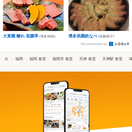
大東園 離れ 祇園亭
博多祇園鉄なべ
(博多/焼肉)
(祇園/餃子)
Recommended by
福岡
福岡 食堂
福岡市 食堂
天神 食堂
天神駅 食堂