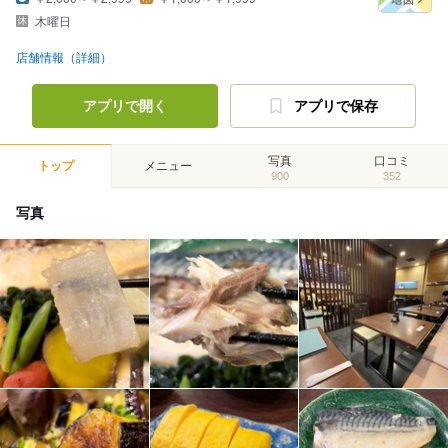
木曜日
店舗情報（詳細）
アプリで開く
アプリで保存
写真
口コミ
トップ
メニュー
900
352
写真