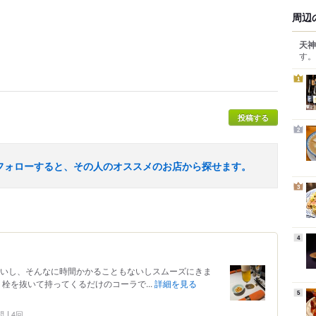
周辺
天神
す。
1
投稿する
2
フォローすると、その人のオススメのお店から探せます。
3
4
しいし、そんなに時間かかることもないしスムーズにきま
 栓を抜いて持ってくるだけのコーラで...
詳細を見る
5
問
4回