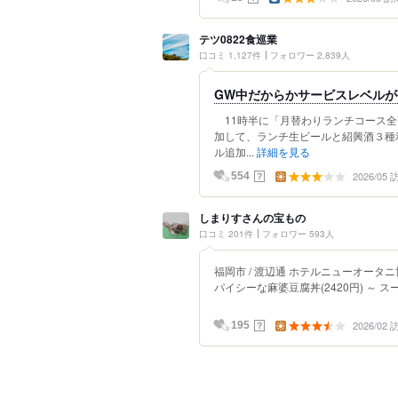
テツ0822食巡業
口コミ 1,127件
フォロワー 2,839人
GW中だからかサービスレベルが
11時半に「月替わりランチコース全
加して、ランチ生ビールと紹興酒３種
ル追加...
詳細を見る
2026/05
？
554
しまりすさんの宝もの
口コミ 201件
フォロワー 593人
福岡市 / 渡辺通 ホテルニューオータ
パイシーな麻婆豆腐丼(2420円) ～ 
2026/02
？
195