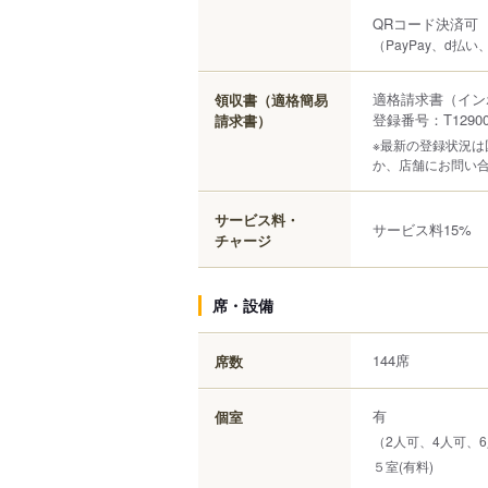
QRコード決済可
（PayPay、d払い、
適格請求書（イン
領収書（適格簡易
登録番号：T129000
請求書）
※最新の登録状況
か、店舗にお問い
サービス料・
サービス料15%
チャージ
席・設備
144席
席数
有
個室
（2人可、4人可、6
５室(有料)