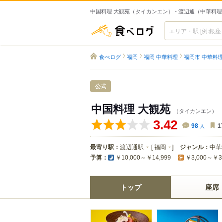
中国料理 大観苑（タイカンエン） - 渡辺通（中華料
食べログ
食べログ
福岡
福岡 中華料理
福岡市 中華料
公式
中国料理 大観苑
（タイカンエン）
3.42
98
人
1
最寄り駅：
渡辺通駅
[
福岡
]
ジャンル：
中華
予算：
￥10,000～￥14,999
￥3,000～￥3
トップ
座席