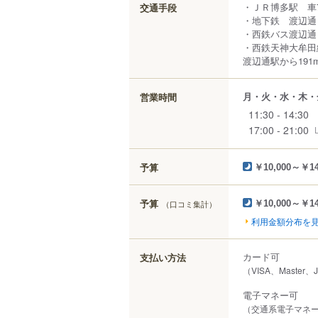
・ＪＲ博多駅 車
交通手段
・地下鉄 渡辺通
・西鉄バス渡辺通
・西鉄天神大牟
渡辺通駅から191
月・火・水・木・
営業時間
11:30 - 14:30
17:00 - 21:00
予算
￥10,000～￥14
予算
（口コミ集計）
￥10,000～￥14
利用金額分布を
カード可
支払い方法
（VISA、Master、
電子マネー可
（交通系電子マネー（S