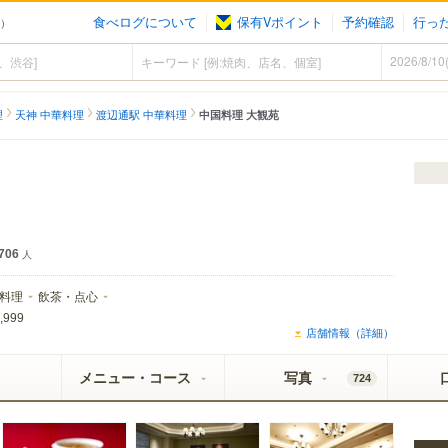
食べログについて
保有Vポイント
予約確認
行っ
理）
理
天神 中華料理
渡辺通駅 中華料理
中国料理 大観苑
706
人
料理
飲茶・点心
,999
店舗情報（詳細）
メニュー・コース
写真
724