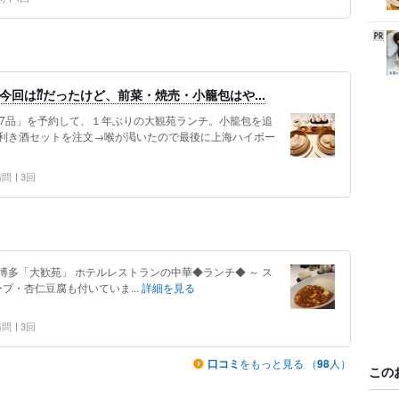
今回は⁇だったけど、前菜・焼売・小籠包はや...
7品」を予約して、１年ぶりの大観苑ランチ。小籠包を追
利き酒セットを注文→喉が渇いたので最後に上海ハイボー
 訪問
3回
ニ博多「大歓苑」 ホテルレストランの中華◆ランチ◆ ～ ス
スープ・杏仁豆腐も付いていま...
詳細を見る
 訪問
3回
口コミ
をもっと見る （
98
人）
この