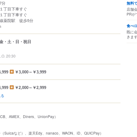
7分
無料
１丁目下車すぐ
店舗
PRが
１丁目下車すぐ
田線薬院駅 徒歩5分
食べ
m
既に
きま
金・土・日・祝日
L.O. 20:30
,999
￥3,000～￥3,999
,999
￥2,000～￥2,999
見る
JCB、AMEX、Diners、UnionPay）
uicaなど）、楽天Edy、nanaco、WAON、iD、QUICPay）