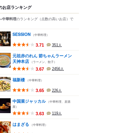
のお店ランキング
×中華料理
のランキング
（点数の高いお店）
で
SESSION
（中華料理）
3.71
351
人
元祖赤のれん 節ちゃんラーメン
天神本店
（ラーメン、餃子）
3.67
2456
人
福新楼
（中華料理）
3.65
226
人
中国菜ジャッカル
（中華料理、居酒
屋）
3.63
119
人
はまざる
（中華料理）