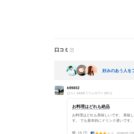
口コミ
？
好みのあう人を
k99852
口コミ 642件
フォロワー 357人
お料理はどれも絶品
お料理はどれも美味しいです。 美味
す。 でも基本的にドリンク遅いです。
2026/05 訪
？
15