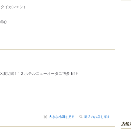
（タイカンエン）
点心
区
渡辺通
1-1-2
ホテルニューオータニ博多
B1F
大きな地図を見る
周辺のお店を探す
店舗