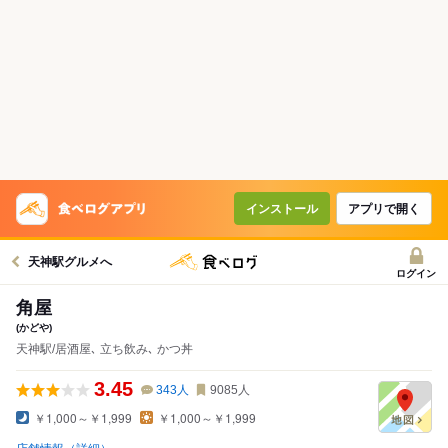
インストール
アプリで開く
天神駅グルメへ
ログイン
角屋
(かどや)
天神駅/居酒屋､ 立ち飲み､ かつ丼
3.45
343
人
9085
人
￥1,000～￥1,999
￥1,000～￥1,999