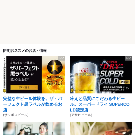
[PR]おススメのお店・情報
PR
PR
完璧な生ビール体験を。ザ・パ
冷えと品質にこだわる生ビー
ーフェクト黒ラベルが飲めるお
ル。スーパードライ SUPERCO
店
LD認定店
(サッポロビール)
(アサヒビール)