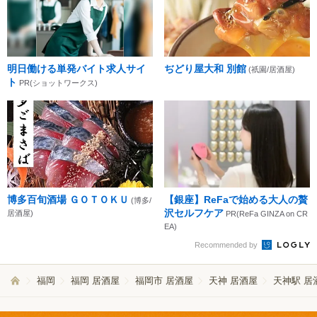
明日働ける単発バイト求人サイ
ぢどり屋大和 別館
(祇園/居酒屋)
ト
PR(ショットワークス)
博多百旬酒場 ＧＯＴＯＫＵ
【銀座】ReFaで始める大人の贅
(博多/
沢セルフケア
居酒屋)
PR(ReFa GINZA on CR
EA)
Recommended by
福岡
福岡 居酒屋
福岡市 居酒屋
天神 居酒屋
天神駅 居