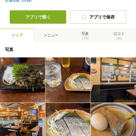
店舗情報（詳細）
アプリで開く
アプリで保存
写真
口コミ
トップ
メニュー
1726
343
写真