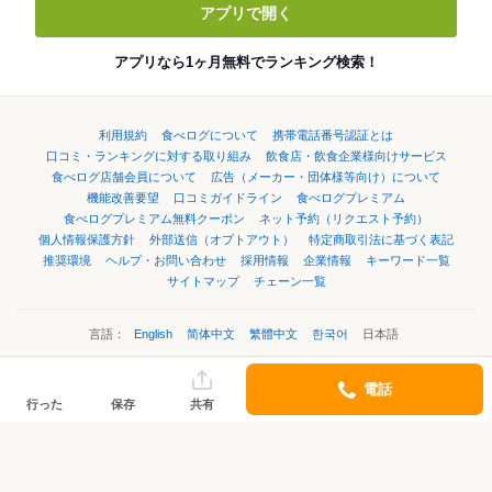
アプリで開く
アプリなら1ヶ月無料でランキング検索！
利用規約
食べログについて
携帯電話番号認証とは
口コミ・ランキングに対する取り組み
飲食店・飲食企業様向けサービス
食べログ店舗会員について
広告（メーカー・団体様等向け）について
機能改善要望
口コミガイドライン
食べログプレミアム
食べログプレミアム無料クーポン
ネット予約（リクエスト予約）
個人情報保護方針
外部送信（オプトアウト）
特定商取引法に基づく表記
推奨環境
ヘルプ・お問い合わせ
採用情報
企業情報
キーワード一覧
サイトマップ
チェーン一覧
言語：
English
简体中文
繁體中文
한국어
日本語
電話
©Kakaku.com, Inc.
行った
保存
共有