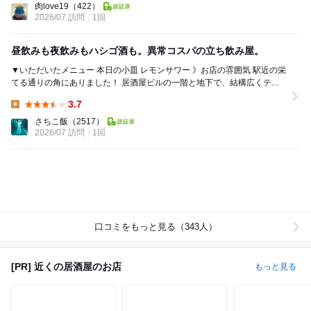
肉love19
（422）
2026/07 訪問
1回
昼飲みも夜飲みもハシゴ酒も。異常コスパの立ち飲み屋。
▼いただいたメニュー 本日の小皿 レモンサワー 》お店の雰囲気 駅近の栄
てる通りの角にありました！ 居酒屋ビルの一階と地下で、結構広くテー
ブルがずらりと並んでる立ち飲...
3.7
Lunch:
さちこ飯
（2517）
2026/07 訪問
1回
口コミをもっと見る（343人）
[PR] 近くの居酒屋のお店
もっと見る