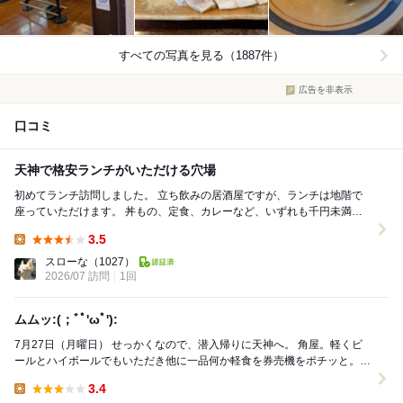
すべての写真を見る（1887件）
広告を非表示
口コミ
天神で格安ランチがいただける穴場
初めてランチ訪問しました。 立ち飲みの居酒屋ですが、ランチは地階で
座っていただけます。 丼もの、定食、カレーなど、いずれも千円未満！
店内の階段で地階に降り、券売機で食券...
3.5
Lunch:
スローな
（1027）
2026/07 訪問
1回
ムムッ:(；ﾞﾟ'ωﾟ'):
7月27日（月曜日） せっかくなので、潜入帰りに天神へ。 角屋。軽くビ
ールとハイボールでもいただき他に一品何か軽食を券売機をポチッと。
ビール中ジョッキ550円。角ハイボール...
3.4
Lunch: