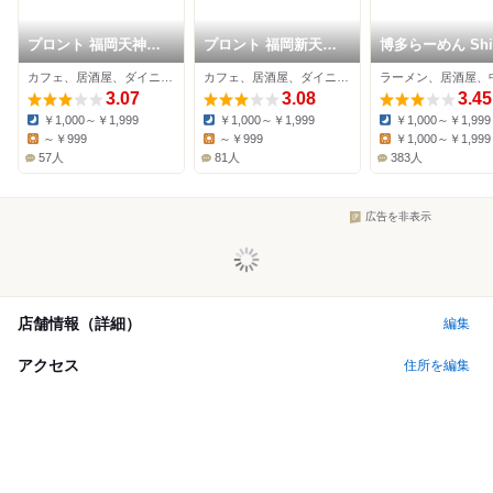
プロント 福岡天神木
プロント 福岡新天町
博多らーめん Shi
村家ビル店
店
Shin 福岡PARC
カフェ、居酒屋、ダイニングバー
カフェ、居酒屋、ダイニングバー
3.07
3.08
3.45
￥1,000～￥1,999
￥1,000～￥1,999
￥1,000～￥1,999
Dinner:
Dinner:
Dinner:
～￥999
～￥999
￥1,000～￥1,999
Lunch:
Lunch:
Lunch:
57人
81人
383人
広告を非表示
店舗情報（詳細）
編集
アクセス
住所を編集