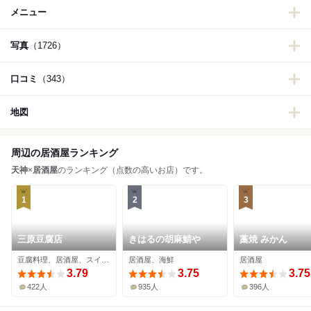
メニュー
写真
（1726）
口コミ
（343）
地図
周辺の居酒屋ランキング
天神
×
居酒屋
のランキング（点数の高いお店）です。
1
2
3
三原豆腐店
きはるの胡麻鯖や
藁焼 みかん
豆腐料理、居酒屋、スイーツ
居酒屋、海鮮
居酒屋
3.79
3.75
3.75
422人
935人
396人