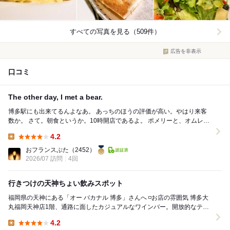
すべての写真を見る（509件）
広告を非表示
口コミ
The other day, I met a bear.
博多駅にも出来てるんよなあ。 あっちのほうの評価が高い。やはり来客
数か。 さて。朝食というか。10時開店であるよ。 ポメリーと、オムレッ
ト。 おフランスなプチデ...
4.2
Lunch:
おフランスぶた
（2452）
2026/07 訪問
4回
行きつけの天神ちょい飲みスポット
福岡県の天神にある「オー バカナル 博多」さんへ ◽️お店の雰囲気 博多大
丸福岡天神店1階、通路に面したカジュアルなワインバー。開放的なテラ
ス席も魅力で、夏の夕方は心地よい...
4.2
Lunch: