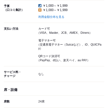
￥1,000～￥1,999
予算
（口コミ集計）
￥1,000～￥1,999
利用金額分布を見る
支払い方法
カード可
（VISA、Master、JCB、AMEX、Diners）
電子マネー可
（交通系電子マネー（Suicaなど）、iD、QUICPa
y）
QRコード決済可
（PayPay、d払い、楽天ペイ、au PAY）
サービス料・
なし
チャージ
席・設備
席数
24席