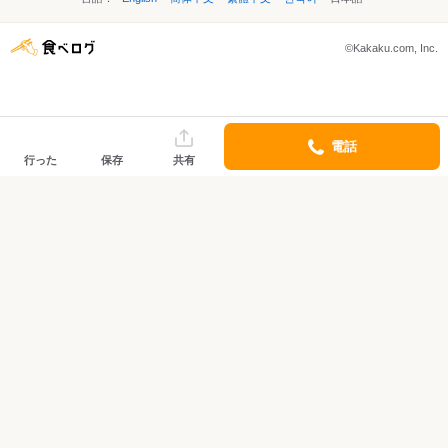
©Kakaku.com, Inc.
電話
行った
保存
共有