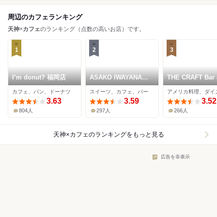
周辺のカフェランキング
天神
×
カフェ
のランキング（点数の高いお店）です。
1
2
3
I’m donut? 福岡店
ASAKO IWAYANAGI
THE CRAFT Bar 
FUKUOKA
Grill
カフェ、パン、ドーナツ
スイーツ、カフェ、バー
3.63
3.59
3.52
804人
297人
266人
天神×カフェ
のランキングをもっと見る
広告を非表示