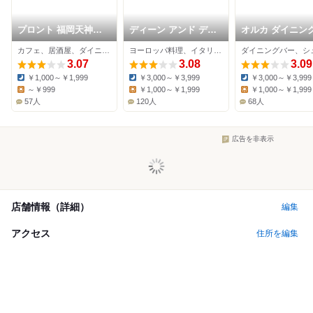
プロント 福岡天神木
ディーン アンド デル
オルカ ダイニン
村家ビル店
ーカ マーケットテー
バー
カフェ、居酒屋、ダイニングバー
ヨーロッパ料理、イタリアン、カフェ
ブル
3.07
3.08
3.09
￥1,000～￥1,999
￥3,000～￥3,999
￥3,000～￥3,999
Dinner:
Dinner:
Dinner:
～￥999
￥1,000～￥1,999
￥1,000～￥1,999
Lunch:
Lunch:
Lunch:
57人
120人
68人
広告を非表示
店舗情報（詳細）
編集
アクセス
住所を編集