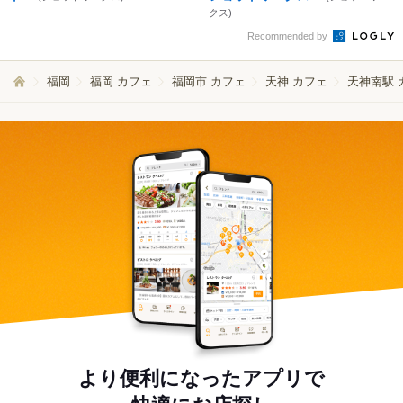
クス)
Recommended by
福岡
福岡 カフェ
福岡市 カフェ
天神 カフェ
天神南駅 
より便利になったアプリで