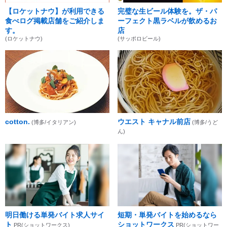
【ロケットナウ】が利用できる
完璧な生ビール体験を。ザ・パ
食べログ掲載店舗をご紹介しま
ーフェクト黒ラベルが飲めるお
す。
店
(ロケットナウ)
(サッポロビール)
cotton.
ウエスト キャナル前店
(博多/イタリアン)
(博多/うど
ん)
明日働ける単発バイト求人サイ
短期・単発バイトを始めるなら
ト
ショットワークス
PR(ショットワークス)
PR(ショットワー