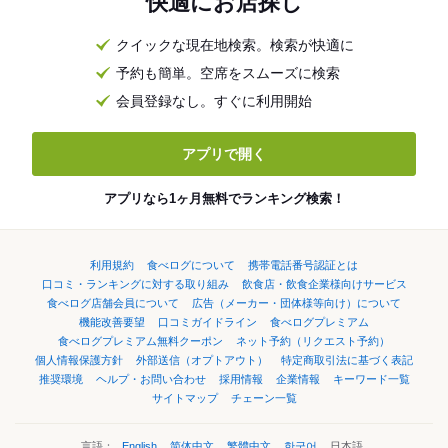
快適にお店探し
クイックな現在地検索。検索が快適に
予約も簡単。空席をスムーズに検索
会員登録なし。すぐに利用開始
アプリで開く
アプリなら1ヶ月無料でランキング検索！
利用規約
食べログについて
携帯電話番号認証とは
口コミ・ランキングに対する取り組み
飲食店・飲食企業様向けサービス
食べログ店舗会員について
広告（メーカー・団体様等向け）について
機能改善要望
口コミガイドライン
食べログプレミアム
食べログプレミアム無料クーポン
ネット予約（リクエスト予約）
個人情報保護方針
外部送信（オプトアウト）
特定商取引法に基づく表記
推奨環境
ヘルプ・お問い合わせ
採用情報
企業情報
キーワード一覧
サイトマップ
チェーン一覧
言語：
English
简体中文
繁體中文
한국어
日本語