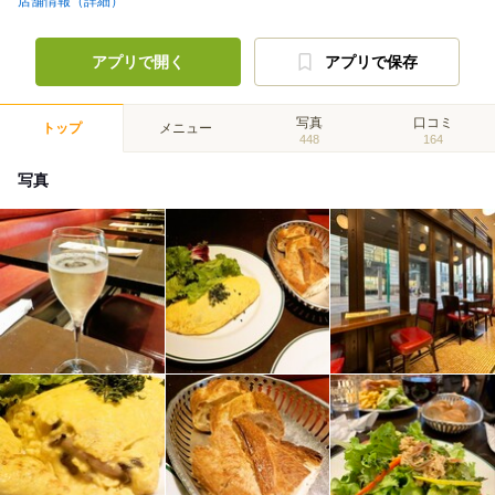
店舗情報（詳細）
アプリで開く
アプリで保存
写真
口コミ
トップ
メニュー
448
164
写真