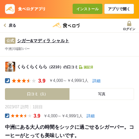
インストール
アプリで開く
戻る
ログイン
シガー&マディラ シャルト
公式
中洲川端駅/バー
くらくらくらら
（2210）の口コミ
認証済
3.9
￥4,000～￥4,999/1人
詳細
Dinner
口コミ（1）
写真
2023/07 訪問
1回目
3.9
￥4,000～￥4,999/1人
詳細
Dinner
中洲にある大人の時間をシックに過ごせるシガーバー。コ
ーヒーがとっても美味しいです。