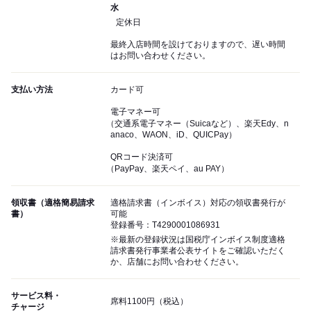
水
定休日
最終入店時間を設けておりますので、遅い時間
はお問い合わせください。
支払い方法
カード可
電子マネー可
（交通系電子マネー（Suicaなど）、楽天Edy、n
anaco、WAON、iD、QUICPay）
QRコード決済可
（PayPay、楽天ペイ、au PAY）
領収書（適格簡易請求
適格請求書（インボイス）対応の領収書発行が
書）
可能
登録番号：T4290001086931
※最新の登録状況は国税庁インボイス制度適格
請求書発行事業者公表サイトをご確認いただく
か、店舗にお問い合わせください。
サービス料・
席料1100円（税込）
チャージ