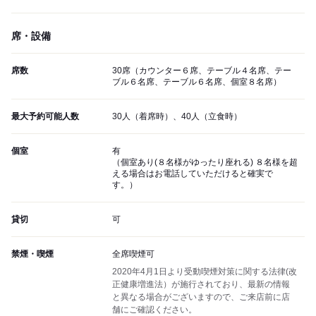
席・設備
席数
30席（カウンター６席、テーブル４名席、テー
ブル６名席、テーブル６名席、個室８名席）
最大予約可能人数
30人（着席時）、40人（立食時）
個室
有
（個室あり(８名様がゆったり座れる) ８名様を超
える場合はお電話していただけると確実で
す。）
貸切
可
禁煙・喫煙
全席喫煙可
2020年4月1日より受動喫煙対策に関する法律(改
正健康増進法）が施行されており、最新の情報
と異なる場合がございますので、ご来店前に店
舗にご確認ください。