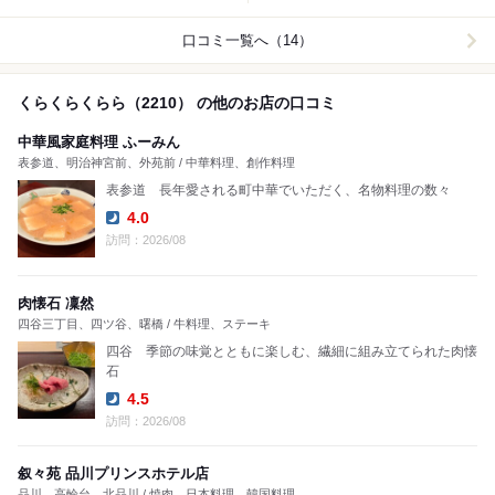
口コミ一覧へ（14）
くらくらくらら（2210） の他のお店の口コミ
中華風家庭料理 ふーみん
表参道、明治神宮前、外苑前 / 中華料理、創作料理
表参道 長年愛される町中華でいただく、名物料理の数々
4.0
Dinner:
訪問：2026/08
肉懐石 凜然
四谷三丁目、四ツ谷、曙橋 / 牛料理、ステーキ
四谷 季節の味覚とともに楽しむ、繊細に組み立てられた肉懐
石
4.5
Dinner:
訪問：2026/08
叙々苑 品川プリンスホテル店
品川、高輪台、北品川 / 焼肉、日本料理、韓国料理