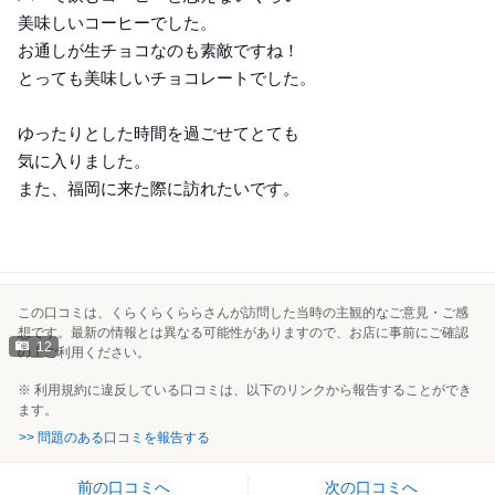
美味しいコーヒーでした。
お通しが生チョコなのも素敵ですね！
とっても美味しいチョコレートでした。
ゆったりとした時間を過ごせてとても
気に入りました。
また、福岡に来た際に訪れたいです。
この口コミは、くらくらくららさんが訪問した当時の主観的なご意見・ご感
想です。最新の情報とは異なる可能性がありますので、お店に事前にご確認
12
の上ご利用ください。
※ 利用規約に違反している口コミは、以下のリンクから報告することができ
ます。
>> 問題のある口コミを報告する
前の口コミへ
次の口コミへ