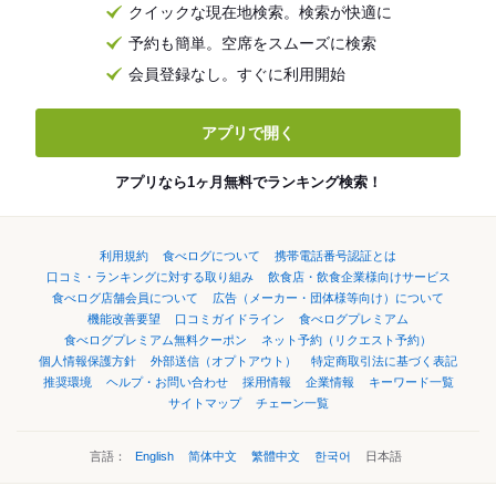
クイックな現在地検索。検索が快適に
予約も簡単。空席をスムーズに検索
会員登録なし。すぐに利用開始
アプリで開く
アプリなら1ヶ月無料でランキング検索！
利用規約
食べログについて
携帯電話番号認証とは
口コミ・ランキングに対する取り組み
飲食店・飲食企業様向けサービス
食べログ店舗会員について
広告（メーカー・団体様等向け）について
機能改善要望
口コミガイドライン
食べログプレミアム
食べログプレミアム無料クーポン
ネット予約（リクエスト予約）
個人情報保護方針
外部送信（オプトアウト）
特定商取引法に基づく表記
推奨環境
ヘルプ・お問い合わせ
採用情報
企業情報
キーワード一覧
サイトマップ
チェーン一覧
言語：
English
简体中文
繁體中文
한국어
日本語