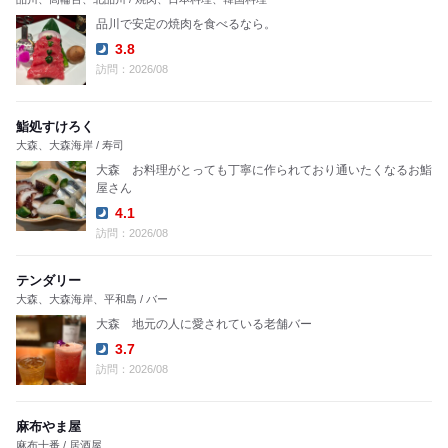
品川で安定の焼肉を食べるなら。
3.8
Dinner:
訪問：2026/08
鮨処すけろく
大森、大森海岸 / 寿司
大森 お料理がとっても丁寧に￼作られており通いたくなるお鮨
屋さん
4.1
Dinner:
訪問：2026/08
テンダリー
大森、大森海岸、平和島 / バー
大森 地元の人に愛されている老舗バー
3.7
Dinner:
訪問：2026/08
麻布やま屋
麻布十番 / 居酒屋