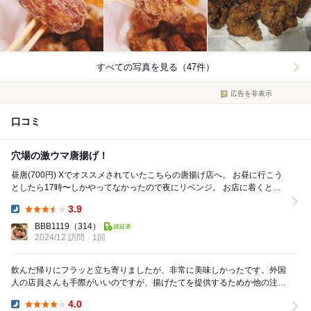
すべての写真を見る（47件）
広告を非表示
口コミ
穴場の激ウマ唐揚げ！
昼唐(700円) Xでオススメされていたこちらの唐揚げ店へ。 お昼に行こう
としたら17時〜しかやってなかったので夜にリベンジ。 お店に着くと店
主さん一人で切り盛りされ...
3.9
Dinner:
BBB1119
（314）
2024/12 訪問
1回
飲んだ帰りにフラッと立ち寄りましたが、非常に美味しかったです。外国
人の店員さんも手際がいいのですが、揚げたてを提供するためか他の注文
が立て込んでいたのか、待ち時間がそれなりにあった...
4.0