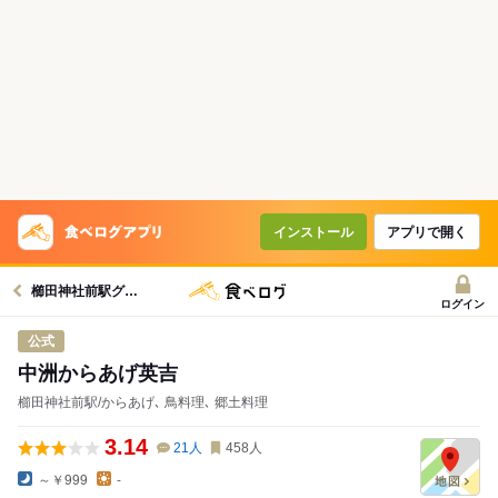
インストール
アプリで開く
櫛田神社前駅グルメへ
ログイン
公式
中洲からあげ英吉
櫛田神社前駅/からあげ､ 鳥料理､ 郷土料理
3.14
21
人
458
人
～￥999
-