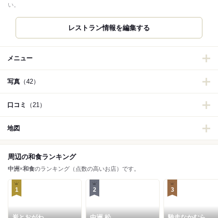
い。
レストラン情報を編集する
メニュー
写真
（42）
口コミ
（21）
地図
周辺の和食ランキング
中洲
×
和食
のランキング（点数の高いお店）です。
1
2
3
炭とおがわ
中洲 松
馳走なかむら