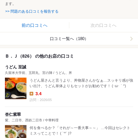
ます。
>> 問題のある口コミを報告する
前の口コミへ
次の口コミへ
口コミ一覧へ（180）
Ｂ．Ｊ（826） の他のお店の口コミ
うどん 至誠
久留米大学前、五郎丸、宮の陣 / うどん、丼
うどん屋さんと言うより、丼物屋さんかなぁ…スッキリ感が強
い出汁、うどん単体よりもセットがお勧めです！ (･ω･｀*)
3.4
Lunch:
訪問：2026/05
杏仁紫翠
紫、二日市、西鉄二日市 / 中華料理
何を食べるか？「それが～一番大事～～」 …今回はセレクト
ミスってことで！ ( ˙꒳˙ )?