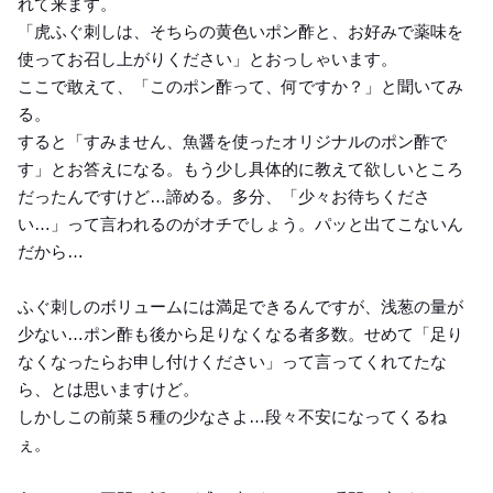
れて来ます。
「虎ふぐ刺しは、そちらの黄色いポン酢と、お好みで薬味を
使ってお召し上がりください」とおっしゃいます。
ここで敢えて、「このポン酢って、何ですか？」と聞いてみ
る。
すると「すみません、魚醤を使ったオリジナルのポン酢で
す」とお答えになる。もう少し具体的に教えて欲しいところ
だったんですけど…諦める。多分、「少々お待ちくださ
い…」って言われるのがオチでしょう。パッと出てこないん
だから…
ふぐ刺しのボリュームには満足できるんですが、浅葱の量が
少ない…ポン酢も後から足りなくなる者多数。せめて「足り
なくなったらお申し付けください」って言ってくれてたな
ら、とは思いますけど。
しかしこの前菜５種の少なさよ…段々不安になってくるね
ぇ。