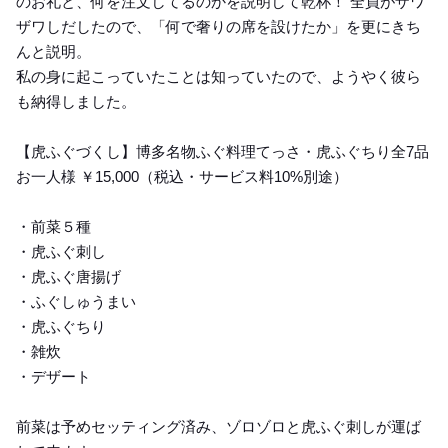
のお礼と、何を注文してるのかを説明して乾杯！ 全員がザワ
ザワしだしたので、「何で奢りの席を設けたか」を更にきち
んと説明。
私の身に起こっていたことは知っていたので、ようやく彼ら
も納得しました。
【虎ふぐづくし】博多名物ふぐ料理てっさ・虎ふぐちり全7品
お一人様 ￥15,000（税込・サービス料10%別途）
・前菜５種
・虎ふぐ刺し
・虎ふぐ唐揚げ
・ふぐしゅうまい
・虎ふぐちり
・雑炊
・デザート
前菜は予めセッティング済み、ゾロゾロと虎ふぐ刺しが運ば