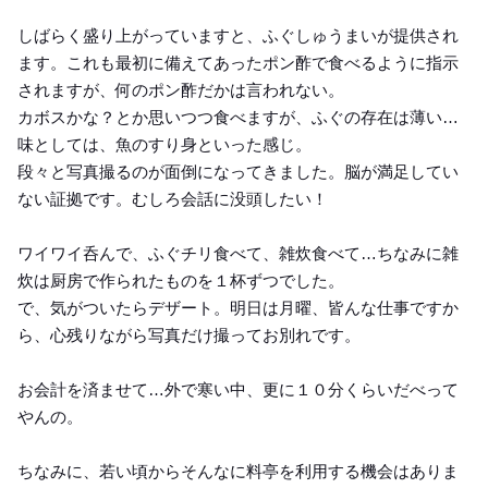
しばらく盛り上がっていますと、ふぐしゅうまいが提供され
ます。これも最初に備えてあったポン酢で食べるように指示
されますが、何のポン酢だかは言われない。
カボスかな？とか思いつつ食べますが、ふぐの存在は薄い…
味としては、魚のすり身といった感じ。
段々と写真撮るのが面倒になってきました。脳が満足してい
ない証拠です。むしろ会話に没頭したい！
ワイワイ呑んで、ふぐチリ食べて、雑炊食べて…ちなみに雑
炊は厨房で作られたものを１杯ずつでした。
で、気がついたらデザート。明日は月曜、皆んな仕事ですか
ら、心残りながら写真だけ撮ってお別れです。
お会計を済ませて…外で寒い中、更に１０分くらいだべって
やんの。
ちなみに、若い頃からそんなに料亭を利用する機会はありま