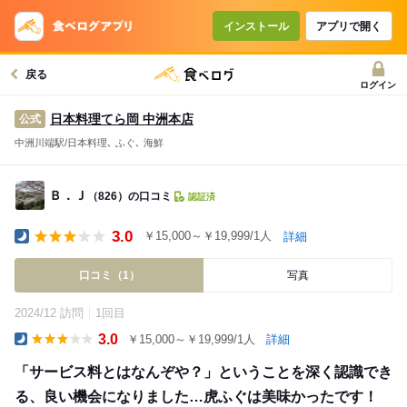
インストール
アプリで開く
戻る
ログイン
日本料理てら岡 中洲本店
公式
中洲川端駅/日本料理､ ふぐ､ 海鮮
Ｂ．Ｊ
（826）の口コミ
認証済
3.0
￥15,000～￥19,999/1人
詳細
Dinner
口コミ（1）
写真
2024/12 訪問
1回目
3.0
￥15,000～￥19,999/1人
詳細
Dinner
「サービス料とはなんぞや？」ということを深く認識でき
る、良い機会になりました…虎ふぐは美味かったです！