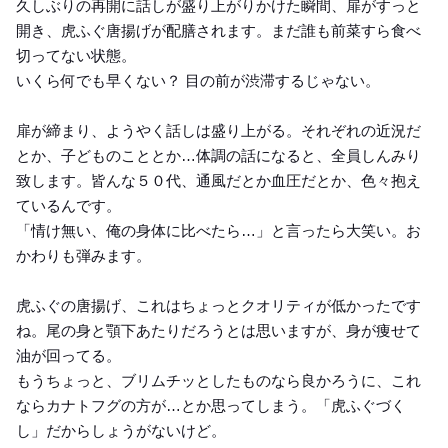
久しぶりの再開に話しが盛り上がりかけた瞬間、扉がすっと
開き、虎ふぐ唐揚げが配膳されます。まだ誰も前菜すら食べ
切ってない状態。
いくら何でも早くない？ 目の前が渋滞するじゃない。
扉が締まり、ようやく話しは盛り上がる。それぞれの近況だ
とか、子どものこととか…体調の話になると、全員しんみり
致します。皆んな５０代、通風だとか血圧だとか、色々抱え
ているんです。
「情け無い、俺の身体に比べたら…」と言ったら大笑い。お
かわりも弾みます。
虎ふぐの唐揚げ、これはちょっとクオリティが低かったです
ね。尾の身と顎下あたりだろうとは思いますが、身が痩せて
油が回ってる。
もうちょっと、ブリムチッとしたものなら良かろうに、これ
ならカナトフグの方が…とか思ってしまう。「虎ふぐづく
し」だからしょうがないけど。