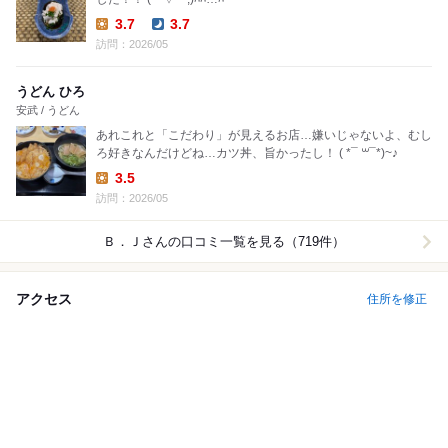
3.7
3.7
Lunch:
Dinner:
訪問：2026/05
うどん ひろ
安武 / うどん
あれこれと「こだわり」が見えるお店…嫌いじゃないよ、むし
ろ好きなんだけどね…カツ丼、旨かったし！ ( *¯ ꒳¯*)‪~♪
3.5
Lunch:
訪問：2026/05
Ｂ．Ｊ
さんの口コミ一覧を見る（719件）
アクセス
住所を修正