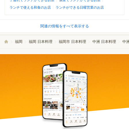
子連れでランチができるお店
個室でランチができるお店
ランチで使える和食のお店
ランチができる日曜営業のお店
関連の情報をすべて表示する
福岡
福岡 日本料理
福岡市 日本料理
中洲 日本料理
中