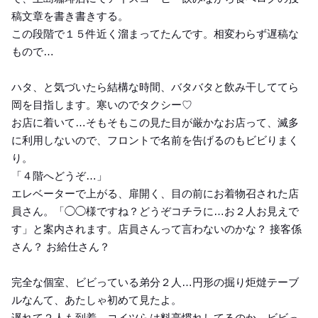
稿文章を書き書きする。
この段階で１５件近く溜まってたんです。相変わらず遅稿な
もので…
ハタ、と気づいたら結構な時間、バタバタと飲み干しててら
岡を目指します。寒いのでタクシー♡
お店に着いて…そもそもこの見た目が厳かなお店って、滅多
に利用しないので、フロントで名前を告げるのもビビりまく
り。
「４階へどうぞ…」
エレベーターで上がる、扉開く、目の前にお着物召された店
員さん。「◯◯様ですね？どうぞコチラに…お２人お見えで
す」と案内されます。店員さんって言わないのかな？ 接客係
さん？ お給仕さん？
完全な個室、ビビっている弟分２人…円形の掘り炬燵テーブ
ルなんて、あたしゃ初めて見たよ。
遅れて２人も到着、コイツらは料亭慣れしてるのか、ビビっ