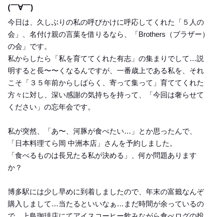
(￣∀￣)
今日は、久しぶりの私の呼びかけに呼応してくれた「５人の
会」、名付け親の言葉を借りるなら、「Brothers（ブラザー）
の会」です。
私からしたら「私を育ててくれた有志」の集まりでして…説
明すると長〜〜くなるんですが、一番歳上である私を、それ
こそ「３５年前からしばらく、寄って集って」育ててくれた
方々に対し、深い感謝の気持ちを持って、「今回は奢らせて
ください」の忘年会です。
私が突然、「あ〜、河豚が食べたい…」とか思ったんで、
「日本料理てら岡 中洲本店」さんを予約しました。
「食べるものは長兄たる私が決める」、何か問題あります
か？
博多駅には少し早めに到着しましたので、年末の富籤なんぞ
購入しまして…当たるといいなぁ…まだ時間が余っているの
で、上島珈琲店にてアイスコーヒー飲みながら食べログの投