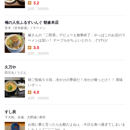
3.2
Lunch:
訪問：2026/05
俺の人生ふるすいんぐ 朝倉本店
甘木（甘木鉄道） / ラーメン
嫁さんの「二郎系」デビューも無事終了…やっぱこのお店のラ
ーメンは旨い！ テーブルがちょいとのう… (*≧∇≦)ﾉ
3.5
Lunch:
訪問：2026/05
久万や
田主丸 / うどん
祝♡投稿５０回…冷かけの季節だ！冷かけ喰っとけ！！ 美味
いぞ～～
4.0
Lunch:
訪問：2026/05
すし辰
下大利、水城、大野城 / 寿司
お祝い事と言ったらお鮨だよねぇ…今日も食べ過ぎてしまいま
した！！ (￣▽￣;)ﾊﾊ…ﾊ