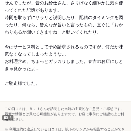
せんでしたが、昔のお給仕さん、さりげなく細やかに気を使
ってくれた記憶があります。
時間を取らずにサラリと説明したり、配膳のタイミングを図
ったり、何なら、皆んなが旨いと言ったもの、直ぐに「おか
わりあるか聞いてきますね」と動いてくれたり。
今はサービス料として予め請求されるものですが、何だか味
気なくなってしまったような…
お料理含め、ちょっとガッカリしました。春吉のお店にしと
きゃ良かったよ…
ご馳走様でした。
この口コミは、Ｂ．Ｊさんが訪問した当時の主観的なご意見・ご感想です。
最新の情報とは異なる可能性がありますので、お店に事前にご確認の上ご利
6
用ください。
※ 利用規約に違反している口コミは、以下のリンクから報告することができ