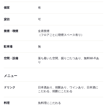
個室
有
貸切
可
禁煙・喫煙
全席禁煙
（フロアごとに喫煙スペース有り）
駐車場
無
空間・設備
落ち着いた空間、掘りごたつあり、無料Wi-Fiあ
り
メニュー
ドリンク
日本酒あり、焼酎あり、ワインあり、日本酒に
こだわる、焼酎にこだわる
料理
魚料理にこだわる