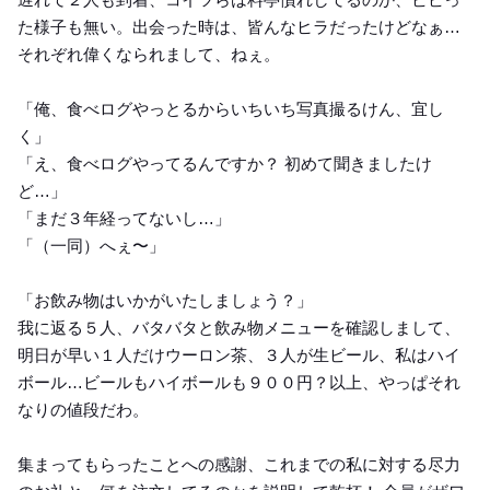
た様子も無い。出会った時は、皆んなヒラだったけどなぁ…
それぞれ偉くなられまして、ねぇ。
「俺、食べログやっとるからいちいち写真撮るけん、宜し
く」
「え、食べログやってるんですか？ 初めて聞きましたけ
ど…」
「まだ３年経ってないし…」
「（一同）へぇ〜」
「お飲み物はいかがいたしましょう？」
我に返る５人、バタバタと飲み物メニューを確認しまして、
明日が早い１人だけウーロン茶、３人が生ビール、私はハイ
ボール…ビールもハイボールも９００円？以上、やっぱそれ
なりの値段だわ。
集まってもらったことへの感謝、これまでの私に対する尽力