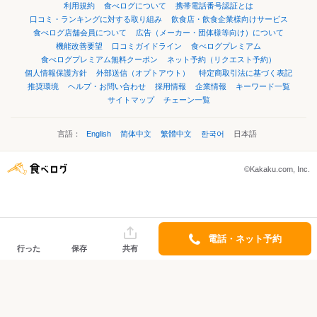
利用規約
食べログについて
携帯電話番号認証とは
口コミ・ランキングに対する取り組み
飲食店・飲食企業様向けサービス
食べログ店舗会員について
広告（メーカー・団体様等向け）について
機能改善要望
口コミガイドライン
食べログプレミアム
食べログプレミアム無料クーポン
ネット予約（リクエスト予約）
個人情報保護方針
外部送信（オプトアウト）
特定商取引法に基づく表記
推奨環境
ヘルプ・お問い合わせ
採用情報
企業情報
キーワード一覧
サイトマップ
チェーン一覧
言語：
English
简体中文
繁體中文
한국어
日本語
©Kakaku.com, Inc.
電話・ネット予約
行った
保存
共有