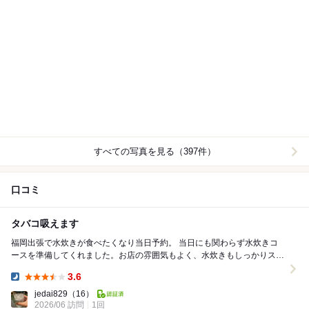
すべての写真を見る（397件）
口コミ
タバコ吸えます
福岡出張で水炊きが食べたくなり当日予約。 当日にも関わらず水炊きコ
ースを準備してくれました。お店の雰囲気もよく、水炊きもしっかりスー
プから味わい、お肉も絶品。 福岡で色んな水炊...
3.6
Dinner:
jedai829
（16）
2026/06 訪問
1回