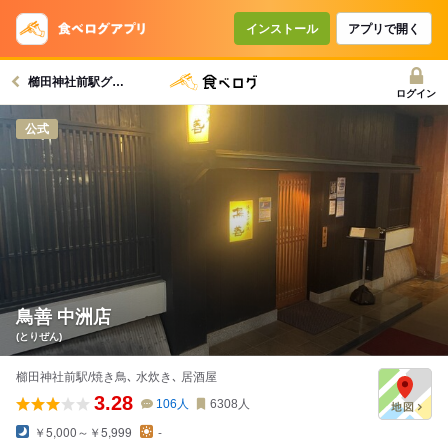
コースで使えるクーポン
戻る
インストール
アプリで開く
櫛田神社前駅グルメへ
クーポンを利用せず予約する
ログイン
公式
鳥善 中洲店
(とりぜん)
櫛田神社前駅/焼き鳥､ 水炊き､ 居酒屋
3.28
106
人
6308
人
￥5,000～￥5,999
-