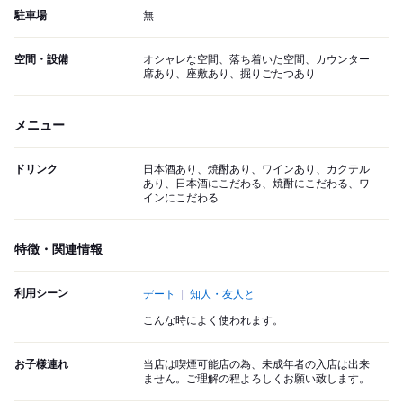
駐車場
無
空間・設備
オシャレな空間、落ち着いた空間、カウンター
席あり、座敷あり、掘りごたつあり
メニュー
ドリンク
日本酒あり、焼酎あり、ワインあり、カクテル
あり、日本酒にこだわる、焼酎にこだわる、ワ
インにこだわる
特徴・関連情報
利用シーン
デート
知人・友人と
こんな時によく使われます。
お子様連れ
当店は喫煙可能店の為、未成年者の入店は出来
ません。ご理解の程よろしくお願い致します。