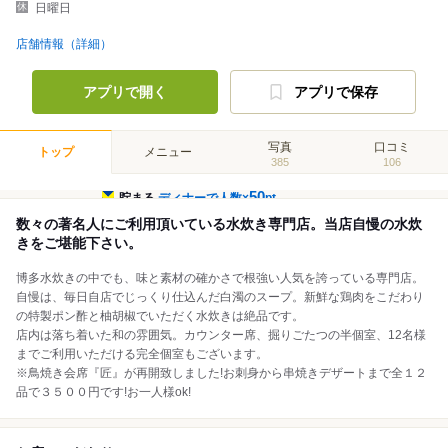
日曜日
店舗情報（詳細）
アプリで開く
アプリで保存
写真
口コミ
トップ
メニュー
385
106
50
貯まる
ディナーで人数×
pt
数々の著名人にご利用頂いている水炊き専門店。当店自慢の水炊
きをご堪能下さい。
博多水炊きの中でも、味と素材の確かさで根強い人気を誇っている専門店。
自慢は、毎日自店でじっくり仕込んだ白濁のスープ。新鮮な鶏肉をこだわり
の特製ポン酢と柚胡椒でいただく水炊きは絶品です。
店内は落ち着いた和の雰囲気。カウンター席、掘りごたつの半個室、12名様
までご利用いただける完全個室もございます。
※鳥焼き会席『匠』が再開致しました!お刺身から串焼きデザートまで全１２
品で３５００円です!お一人様ok!