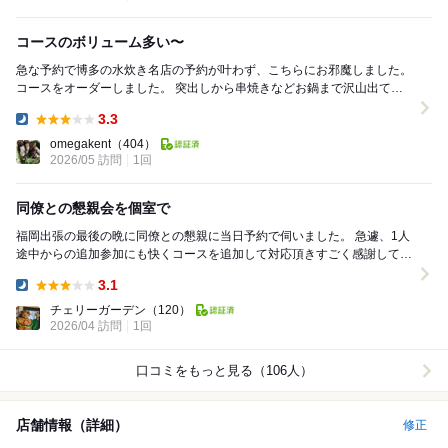
コースのボリューム多い〜
急な予約で博多の水炊き名店の予約が叶わず、こちらにお邪魔しました。
コースをオーダーしました。 突出しから串焼きなどお鍋まで沢山出てお
腹パンパンでした。水炊きも普通に美味しくスープ...
3.3
Dinner:
omegakent
（404）
2026/05 訪問
1回
同僚との懇親会を個室で
福岡出張の最後の晩に同僚との懇親に当日予約で伺いました。 急遽、1人
途中からの追加参加にも快くコースを追加して対応頂きすごく感謝してい
ます。ありがとうございました。 仕方な...
3.1
Dinner:
チェリーガーデン
（120）
2026/04 訪問
1回
口コミをもっと見る（106人）
店舗情報（詳細）
修正