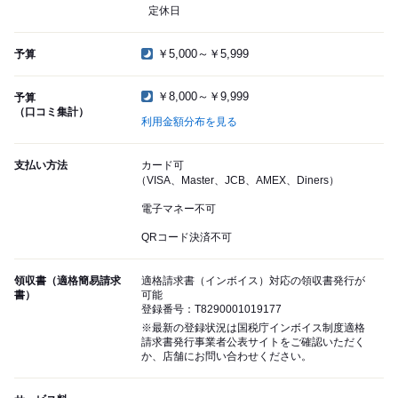
定休日
￥5,000～￥5,999
予算
￥8,000～￥9,999
予算
（口コミ集計）
利用金額分布を見る
支払い方法
カード可
（VISA、Master、JCB、AMEX、Diners）
電子マネー不可
QRコード決済不可
領収書（適格簡易請求
適格請求書（インボイス）対応の領収書発行が
書）
可能
登録番号：T8290001019177
※最新の登録状況は国税庁インボイス制度適格
請求書発行事業者公表サイトをご確認いただく
か、店舗にお問い合わせください。