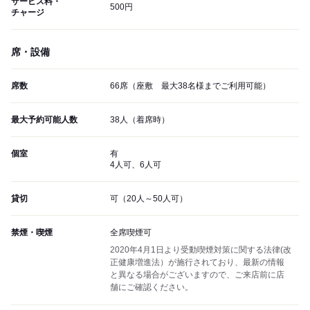
サービス料・
500円
チャージ
席・設備
席数
66席（座敷 最大38名様までご利用可能）
最大予約可能人数
38人（着席時）
個室
有
4人可、6人可
貸切
可（20人～50人可）
禁煙・喫煙
全席喫煙可
2020年4月1日より受動喫煙対策に関する法律(改
正健康増進法）が施行されており、最新の情報
と異なる場合がございますので、ご来店前に店
舗にご確認ください。