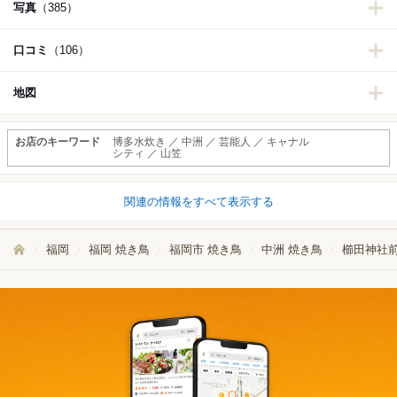
写真
（385）
口コミ
（106）
地図
お店のキーワード
博多水炊き ／ 中洲 ／ 芸能人 ／ キャナル
シティ ／ 山笠
関連の情報をすべて表示する
福岡
福岡 焼き鳥
福岡市 焼き鳥
中洲 焼き鳥
櫛田神社前