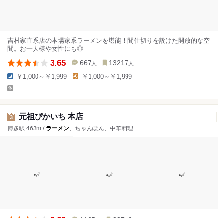
吉村家直系店の本場家系ラーメンを堪能！間仕切りを設けた開放的な空
間。お一人様や女性にも◎
3.65
667
13217
人
人
￥1,000～￥1,999
￥1,000～￥1,999
-
元祖ぴかいち 本店
3
博多駅 463m /
ラーメン
、ちゃんぽん、中華料理