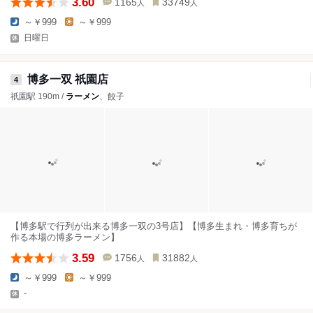
3.60
1165
33749
人
人
～￥999
～￥999
日曜日
博多一双 祇園店
4
祇園駅 190m /
ラーメン
、餃子
【博多駅で行列が出来る博多一双の3号店】【博多生まれ・博多育ちが
作る本場の博多ラーメン】
3.59
1756
31882
人
人
～￥999
～￥999
-