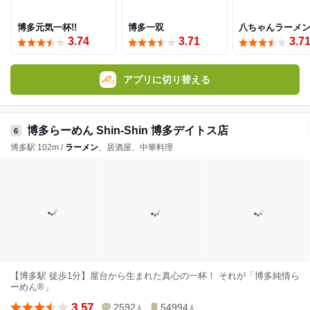
博多元気一杯!!
博多一双
八ちゃんラーメ
3.74
3.71
3.7
アプリに切り替える
博多らーめん Shin-Shin 博多デイトス店
6
博多駅 102m /
ラーメン
、居酒屋、中華料理
【博多駅 徒歩1分】屋台から生まれた真心の一杯！ それが「博多純情ら
ーめん®️」
3.57
2592
54994
人
人