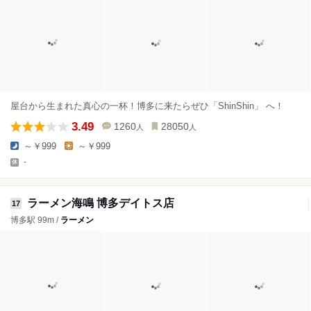
屋台から生まれた真心の一杯！博多に来たらぜひ「ShinShin」 へ！
3.49
1260
28050
人
人
～￥999
～￥999
-
ラーメン海鳴 博多デイトス店
17
博多駅 99m /
ラーメン