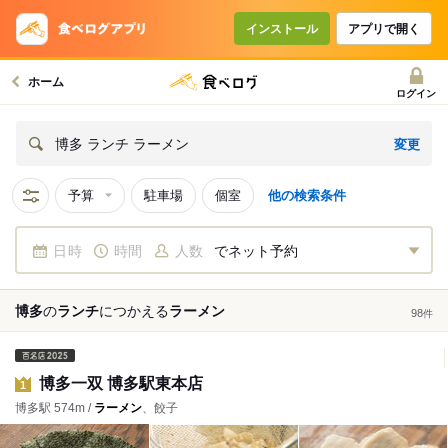
インストール
アプリで開く
ホーム
ログイン
変更
博多 ランチ ラーメン
予算
駐車場
個室
他の検索条件
日時
時間
人数
でネット予約
博多
の
ランチ
につかえる
ラーメン
98
件
博多一双 博多駅東本店
1
博多駅 574m /
ラーメン
、餃子