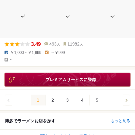
3.49
493
11982
人
人
￥1,000～￥1,999
～￥999
-
プレミアムサービスに登録
1
2
3
4
5
博多でラーメンお店を探す
もっと見る