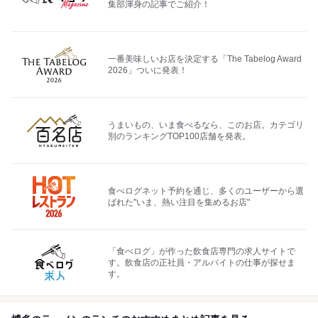
集部渾身の記事でご紹介！
一番美味しいお店を決定する「The Tabelog Award
2026」ついに発表！
うまいもの、いま食べるなら、このお店。カテゴリ
別のランキングTOP100店舗を発表。
食べログネット予約を通じ、多くのユーザーから選
ばれた"いま、熱い注目を集めるお店"
「食べログ」が作った飲食店専門の求人サイトで
す。飲食店の正社員・アルバイトの仕事が探せま
す。