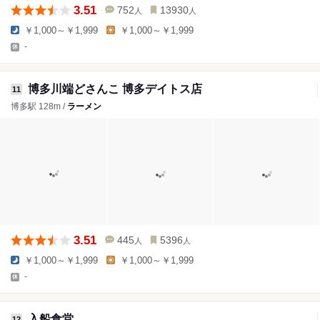
3.51
752
13930
人
人
￥1,000～￥1,999
￥1,000～￥1,999
-
博多川端どさんこ 博多デイトス店
11
博多駅 128m /
ラーメン
3.51
445
5396
人
人
￥1,000～￥1,999
￥1,000～￥1,999
-
入船食堂
12