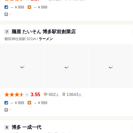
～￥999
～￥999
-
麺屋 たいそん 博多駅前創業店
7
櫛田神社前駅 521m /
ラーメン
3.55
602
13643
人
人
～￥999
～￥999
-
博多 一成一代
8