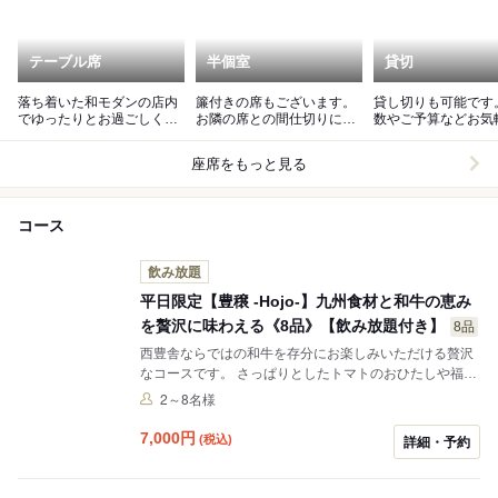
テーブル席
半個室
貸切
落ち着いた和モダンの店内
簾付きの席もございます。
貸し切りも可能です
でゆったりとお過ごしくだ
お隣の席との間仕切りにな
数やご予算などお気
さい。
るので人目を気にせずくつ
問い合わせください
ろげます
座席をもっと見る
コース
飲み放題
平日限定【豊穣 -Hojo-】九州食材と和牛の恵み
を贅沢に味わえる《8品》【飲み放題付き】
8品
西豊舎ならではの和牛を存分にお楽しみいただける贅沢
なコースです。 さっぱりとしたトマトのおひたしや福岡
ならではのごま鯖をはじめとし、自慢の牛すじ大根煮込
2～8名様
み、熟成ハラミ焼きなどをご用意。〆の明太高菜茶漬け
まで九州食材をお楽しみください。 ※地震の影響に伴
7,000
円
(税込)
詳細・予約
い、食材の仕入れや物流への影響が発生しております。
そのため、当面の間、一部メニューの提供を一時休止、
または別の食材による代替メニューにて対応させていた