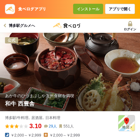
インストール
アプリで開く
博多駅グルメへ
ログイン
公式
あか牛のひつまぶしや九州食材を満喫
和牛 西豊舎
博多駅/牛料理､ 居酒屋､ 日本料理
3.10
29
人
551
人
￥2,000～￥2,999
￥2,000～￥2,999