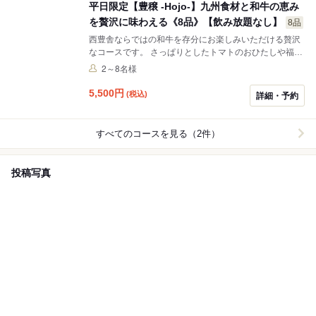
平日限定【豊穣 -Hojo-】九州食材と和牛の恵み
だく場合がございます。
を贅沢に味わえる《8品》【飲み放題なし】
8品
西豊舎ならではの和牛を存分にお楽しみいただける贅沢
なコースです。 さっぱりとしたトマトのおひたしや福岡
ならではのごま鯖をはじめとし、自慢の牛すじ大根煮込
2～8名様
み、熟成ハラミ焼きなどをご用意。〆の明太高菜茶漬け
まで九州食材をお楽しみください。 ※地震の影響に伴
5,500
円
(税込)
詳細・予約
い、食材の仕入れや物流への影響が発生しております。
そのため、当面の間、一部メニューの提供を一時休止、
または別の食材による代替メニューにて対応させていた
すべてのコースを見る（2件）
だく場合がございます。
投稿写真