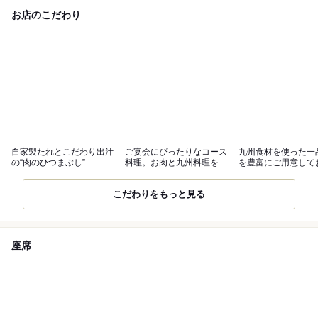
お店のこだわり
自家製たれとこだわり出汁
ご宴会にぴったりなコース
九州食材を使った一
の“肉のひつまぶし”
料理。お肉と九州料理をご
を豊富にご用意して
堪能ください
す。
こだわりをもっと見る
座席