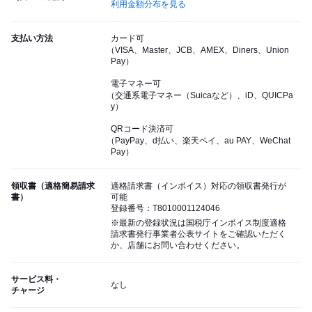
利用金額分布を見る
支払い方法
カード可
（VISA、Master、JCB、AMEX、Diners、Union
Pay）
電子マネー可
（交通系電子マネー（Suicaなど）、iD、QUICPa
y）
QRコード決済可
（PayPay、d払い、楽天ペイ、au PAY、WeChat
Pay）
領収書（適格簡易請求
適格請求書（インボイス）対応の領収書発行が
書）
可能
登録番号：T8010001124046
※最新の登録状況は国税庁インボイス制度適格
請求書発行事業者公表サイトをご確認いただく
か、店舗にお問い合わせください。
サービス料・
なし
チャージ