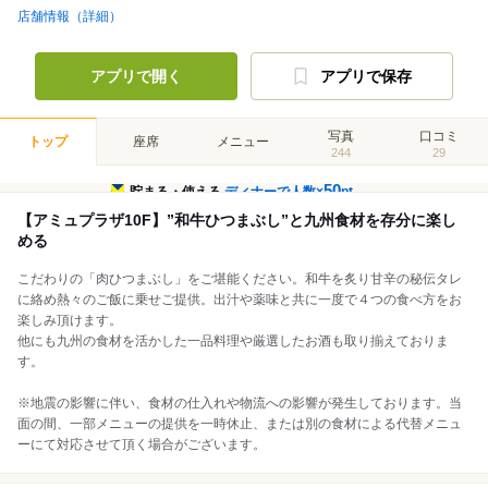
店舗情報（詳細）
アプリで開く
アプリで保存
写真
口コミ
トップ
座席
メニュー
244
29
50
貯まる・使える
ディナーで人数×
pt
【アミュプラザ10F】”和牛ひつまぶし”と九州食材を存分に楽し
める
こだわりの「肉ひつまぶし」をご堪能ください。和牛を炙り甘辛の秘伝タレ
に絡め熱々のご飯に乗せご提供。出汁や薬味と共に一度で４つの食べ方をお
楽しみ頂けます。
他にも九州の食材を活かした一品料理や厳選したお酒も取り揃えておりま
す。
※地震の影響に伴い、食材の仕入れや物流への影響が発生しております。当
面の間、一部メニューの提供を一時休止、または別の食材による代替メニュ
ーにて対応させて頂く場合がございます。