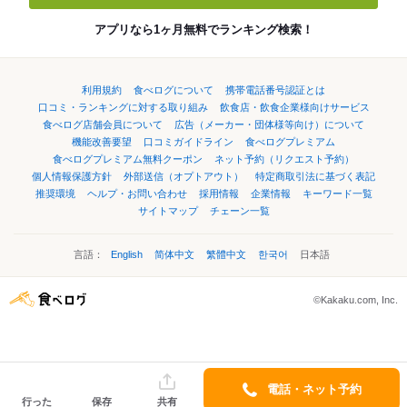
アプリなら1ヶ月無料でランキング検索！
利用規約
食べログについて
携帯電話番号認証とは
口コミ・ランキングに対する取り組み
飲食店・飲食企業様向けサービス
食べログ店舗会員について
広告（メーカー・団体様等向け）について
機能改善要望
口コミガイドライン
食べログプレミアム
食べログプレミアム無料クーポン
ネット予約（リクエスト予約）
個人情報保護方針
外部送信（オプトアウト）
特定商取引法に基づく表記
推奨環境
ヘルプ・お問い合わせ
採用情報
企業情報
キーワード一覧
サイトマップ
チェーン一覧
言語：
English
简体中文
繁體中文
한국어
日本語
©Kakaku.com, Inc.
電話・ネット予約
行った
保存
共有