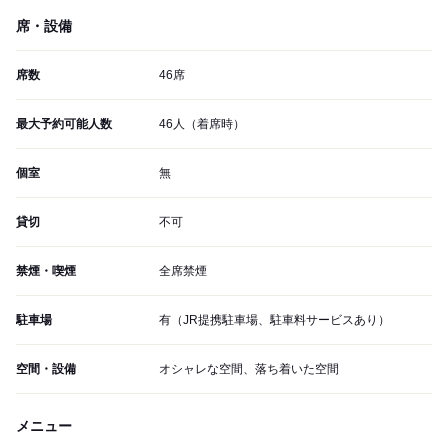
席・設備
席数
46席
最大予約可能人数
46人（着席時）
個室
無
貸切
不可
禁煙・喫煙
全席禁煙
駐車場
有（JR提携駐車場、駐車料サービスあり）
空間・設備
オシャレな空間、落ち着いた空間
メニュー