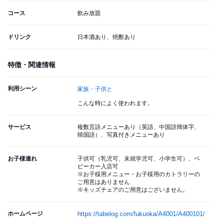
コース
飲み放題
ドリンク
日本酒あり、焼酎あり
特徴・関連情報
利用シーン
家族・子供と
こんな時によく使われます。
サービス
複数言語メニューあり（英語、中国語簡体字、
韓国語）、写真付きメニューあり
お子様連れ
子供可（乳児可、未就学児可、小学生可）、ベ
ビーカー入店可
※お子様用メニュー・お子様用のカトラリーの
ご用意はありません
※キッズチェアのご用意はございません。
ホームページ
https://tabelog.com/fukuoka/A4001/A400101/