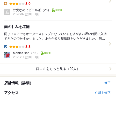
は肉食いたくて9階の『天』に行こう...
3.0
Lunch:
甘党なのにビール派
（25）
2026/07 訪問
1回
肉の甘みを堪能
同じフロアでもオーダーストップになっているお店が多い遅い時間に入店
できたのでたすかりました。 あか牛炙り焼御膳をいただきました。 熊本
のあか牛を初めていただきましたが、とて...
3.3
Dinner:
Monica-san
（52）
2025/11 訪問
1回
口コミをもっと見る（29人）
店舗情報（詳細）
修正
アクセス
住所を修正