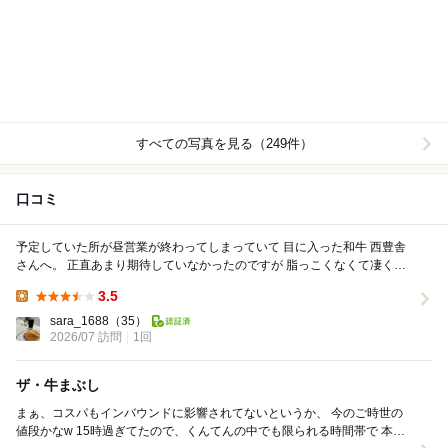
すべての写真を見る（249件）
口コミ
予定していた所が昼営業が終わってしまっていて 目に入った和牛 西豊舎
さんへ。 正直あまり期待していなかったのですが 脂っこくなくて凄く美
味しかったです。 量も結構あ...
3.5
Lunch:
sara_1688
（35）
2026/07 訪問
1回
ザ・牛まぶし
まぁ、コスパもインバウンドに影響されてないというか、 今のご時世の
値段かなw 15時過ぎてたので、くんてんの中でも限られる時間帯で 本当