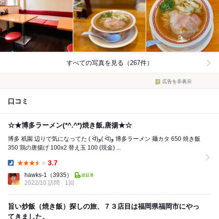
すべての写真を見る（267件）
広告を非表示
口コミ
☆★博多ラーメン(*^.^*)焼き飯,唐揚★☆
博多 祇園 辺りで気になってた ( ᐛ)و( ᐛ)و 博多ラーメン 麺カタ 650 焼き飯
350 鶏の唐揚げ 100x2 替え玉 100 (現金) ...
3.7
Dinner:
hawks-1
（3935）
2022/10 訪問
1回
旨い炒飯（焼き飯）探しの旅、７３店目は福岡県福岡市にやっ
てきました。