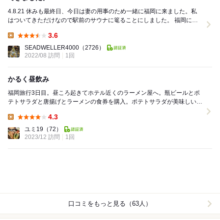
4.8.21 休みも最終日、今日は妻の用事のため一緒に福岡に来ました。私
はついてきただけなので駅前のサウナに篭ることにしました。 福岡に着
いたのが１１時くらいなので昼食はま...
3.6
Lunch:
SEADWELLER4000
（2726）
2022/08 訪問
1回
かるく昼飲み
福岡旅行3日目。昼ころ起きてホテル近くのラーメン屋へ。瓶ビールとポ
テトサラダと唐揚げとラーメンの食券を購入。ポテトサラダが美味しい。
ラーメンも美味しかった。友人からのおすすめで行き...
4.3
Lunch:
ユミ19
（72）
2023/12 訪問
1回
口コミをもっと見る（63人）