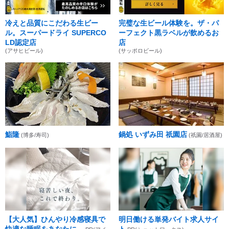
冷えと品質にこだわる生ビー
完璧な生ビール体験を。ザ・パ
ル。スーパードライ SUPERCO
ーフェクト黒ラベルが飲めるお
LD認定店
店
(アサヒビール)
(サッポロビール)
鮨隆
鍋処 いずみ田 祇園店
(博多/寿司)
(祇園/居酒屋)
【大人気】ひんやり冷感寝具で
明日働ける単発バイト求人サイ