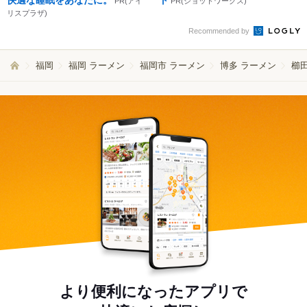
快適な睡眠をあなたに。
ト
PR(アイ
PR(ショットワークス)
リスプラザ)
Recommended by
福岡
福岡 ラーメン
福岡市 ラーメン
博多 ラーメン
櫛
より便利になったアプリで