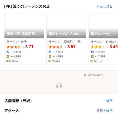
[PR] 近くのラーメンのお店
もっと見る
博多一双 博多駅東本
博多らーめん Shin-
博多らーめん
店
Shin 博多デイトス店
ShinShin KITT
ラーメン、餃子
ラーメン、居酒屋、中華料理
店
3.71
3.57
3.49
～￥999
～￥999
～￥999
Dinner:
Dinner:
Dinner:
～￥999
～￥999
～￥999
Lunch:
Lunch:
Lunch:
5602人
2593人
1261人
広告を非表示
店舗情報（詳細）
修正
アクセス
住所を修正