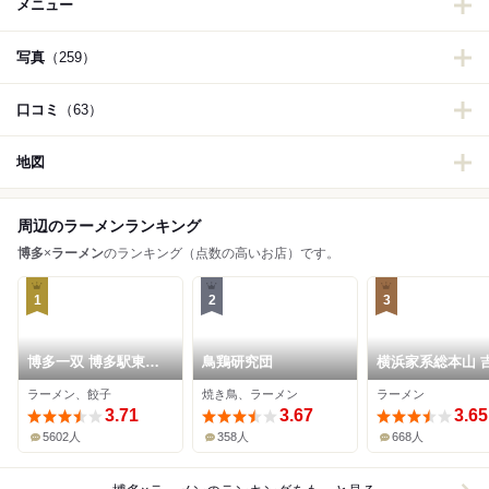
メニュー
写真
（259）
口コミ
（63）
地図
周辺のラーメンランキング
博多
×
ラーメン
のランキング（点数の高いお店）です。
1
2
3
博多一双 博多駅東本
鳥鶏研究団
横浜家系総本山 
店
家直系店 ラーメ
ラーメン、餃子
焼き鳥、ラーメン
ラーメン
田家
3.71
3.67
3.65
5602人
358人
668人