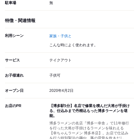
駐車場
無
特徴・関連情報
利用シーン
家族・子供と
こんな時によく使われます。
サービス
テイクアウト
お子様連れ
子供可
オープン日
2020年4月2日
お店のPR
【博多駅5分】名店で修業を積んだ大将が手掛け
る、仕込みまで丹精込もった博多ラーメンを堪
能。
博多ラーメンの名店『博多一幸舎 』で11年修行
を行った大将が手掛けるラーメンを味わえる
【幸ちゃんラーメン 博多本店】。お店で仕込み
を行う特別製法の麺や、豚の背骨を炊きだし、