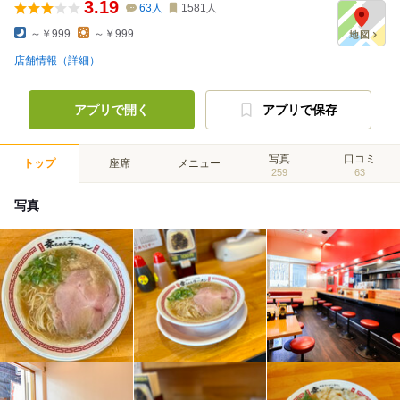
3.19
63
人
1581
人
～￥999
～￥999
店舗情報（詳細）
アプリで開く
アプリで保存
写真
口コミ
トップ
座席
メニュー
259
63
写真