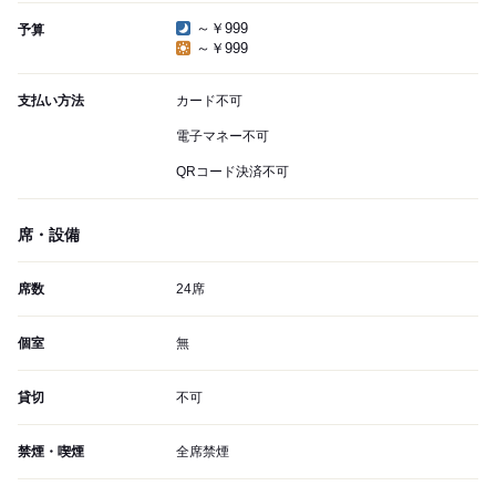
～￥999
予算
～￥999
支払い方法
カード不可
電子マネー不可
QRコード決済不可
席・設備
席数
24席
個室
無
貸切
不可
禁煙・喫煙
全席禁煙