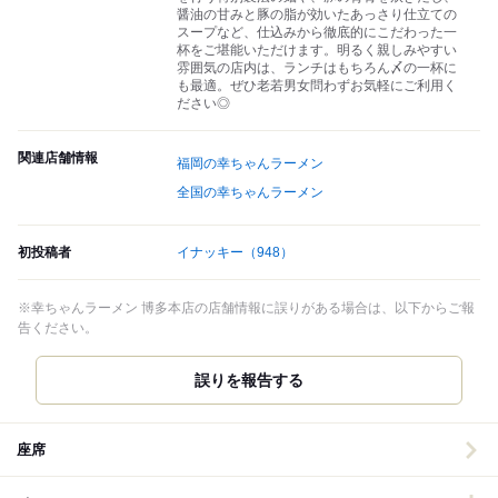
醤油の甘みと豚の脂が効いたあっさり仕立ての
スープなど、仕込みから徹底的にこだわった一
杯をご堪能いただけます。明るく親しみやすい
雰囲気の店内は、ランチはもちろん〆の一杯に
も最適。ぜひ老若男女問わずお気軽にご利用く
ださい◎
関連店舗情報
福岡の幸ちゃんラーメン
全国の幸ちゃんラーメン
初投稿者
イナッキー
（948）
※幸ちゃんラーメン 博多本店の店舗情報に誤りがある場合は、以下からご報
告ください。
誤りを報告する
座席