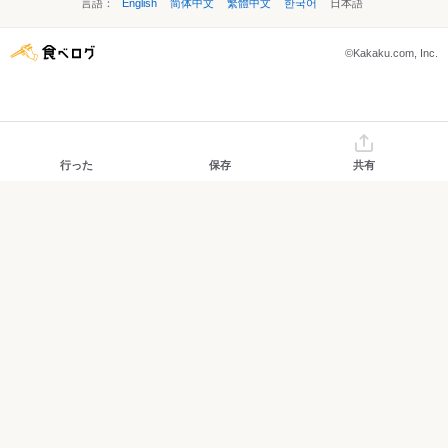
言語：
English
简体中文
繁體中文
한국어
日本語
©Kakaku.com, Inc.
行った
保存
共有