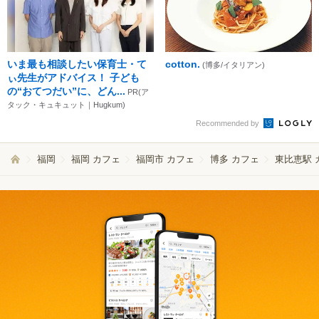
いま最も相談したい保育士・て
cotton.
(博多/イタリアン)
ぃ先生がアドバイス！ 子ども
の“おてつだい”に、どん...
PR(ア
タック・キュキュット｜Hugkum)
Recommended by
福岡
福岡 カフェ
福岡市 カフェ
博多 カフェ
東比恵駅 