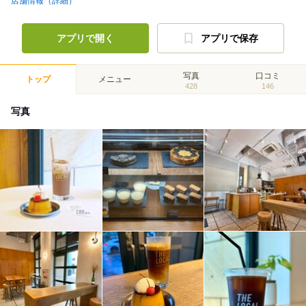
店舗情報（詳細）
アプリで開く
アプリで保存
写真
口コミ
トップ
メニュー
428
146
写真