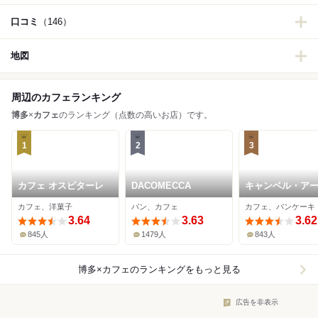
口コミ
（146）
地図
周辺のカフェランキング
博多
×
カフェ
のランキング（点数の高いお店）です。
1
2
3
カフェ オスピターレ
DACOMECCA
キャンベル・ア
カフェ、洋菓子
パン、カフェ
カフェ、パンケーキ
3.64
3.63
3.62
845人
1479人
843人
博多×カフェ
のランキングをもっと見る
広告を非表示