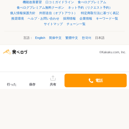
機能改善要望
口コミガイドライン
食べログプレミアム
食べログプレミアム無料クーポン
ネット予約（リクエスト予約）
個人情報保護方針
外部送信（オプトアウト）
特定商取引法に基づく表記
推奨環境
ヘルプ・お問い合わせ
採用情報
企業情報
キーワード一覧
サイトマップ
チェーン一覧
言語：
English
简体中文
繁體中文
한국어
日本語
©Kakaku.com, Inc.
電話
行った
保存
共有