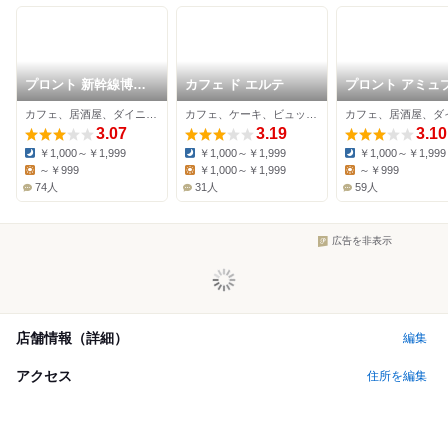
プロント 新幹線博多
カフェ ド エルテ
プロント アミュ
駅店
ザ博多店
カフェ、居酒屋、ダイニングバー
カフェ、ケーキ、ビュッフェ
3.07
3.19
3.10
￥1,000～￥1,999
￥1,000～￥1,999
￥1,000～￥1,999
Dinner:
Dinner:
Dinner:
～￥999
￥1,000～￥1,999
～￥999
Lunch:
Lunch:
Lunch:
74人
31人
59人
広告を非表示
店舗情報（詳細）
編集
アクセス
住所を編集