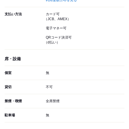
利用金額分布を見る
支払い方法
カード可
（JCB、AMEX）
電子マネー可
QRコード決済可
（d払い）
席・設備
個室
無
貸切
不可
禁煙・喫煙
全席禁煙
駐車場
無