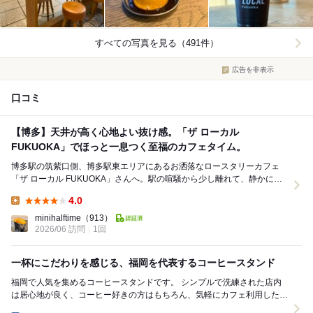
すべての写真を見る（491件）
広告を非表示
口コミ
【博多】天井が高く心地よい抜け感。「ザ ローカル
FUKUOKA」でほっと一息つく至福のカフェタイム。
博多駅の筑紫口側、博多駅東エリアにあるお洒落なロースタリーカフェ
「ザ ローカル FUKUOKA」さんへ。駅の喧騒から少し離れて、静かにリ
フレッシュしたい時にぴったりの素晴らしい一軒...
4.0
Lunch:
minihalftime
（913）
2026/06 訪問
1回
一杯にこだわりを感じる、福岡を代表するコーヒースタンド
福岡で人気を集めるコーヒースタンドです。 シンプルで洗練された店内
は居心地が良く、コーヒー好きの方はもちろん、気軽にカフェ利用したい
方でも入りやすい雰囲気です。 こちら...