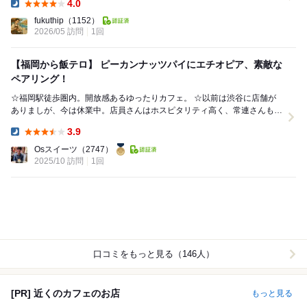
4.0
Dinner:
fukuthip
（1152）
2026/05 訪問
1回
【福岡から飯テロ】 ピーカンナッツパイにエチオピア、素敵な
ペアリング！
☆福岡駅徒歩圏内。開放感あるゆったりカフェ。 ☆以前は渋谷に店舗が
ありましが、今は休業中。店員さんはホスピタリティ高く、常連さんもき
ている印象。 ☆百名店選出のオールシーズンズ...
3.9
Dinner:
Osスイーツ
（2747）
2025/10 訪問
1回
口コミをもっと見る（146人）
[PR] 近くのカフェのお店
もっと見る