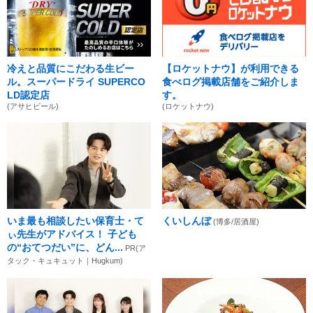
冷えと品質にこだわる生ビー
【ロケットナウ】が利用できる
ル。スーパードライ SUPERCO
食べログ掲載店舗をご紹介しま
LD認定店
す。
(アサヒビール)
(ロケットナウ)
いま最も相談したい保育士・て
くいしんぼ
(博多/居酒屋)
ぃ先生がアドバイス！ 子ども
の“おてつだい”に、どん...
PR(ア
タック・キュキュット｜Hugkum)