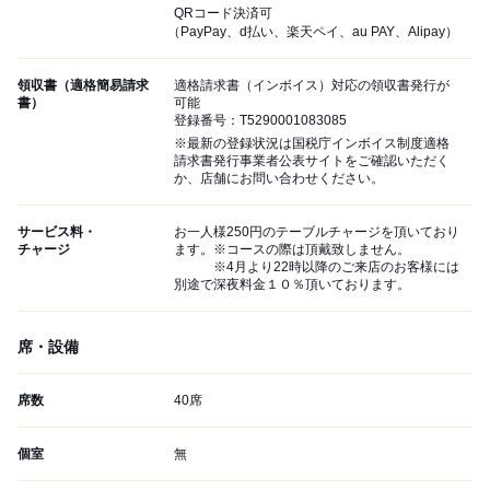
QRコード決済可
（PayPay、d払い、楽天ペイ、au PAY、Alipay）
領収書（適格簡易請求
適格請求書（インボイス）対応の領収書発行が
書）
可能
登録番号：T5290001083085
※最新の登録状況は国税庁インボイス制度適格
請求書発行事業者公表サイトをご確認いただく
か、店舗にお問い合わせください。
サービス料・
お一人様250円のテーブルチャージを頂いており
チャージ
ます。※コースの際は頂戴致しません。
※4月より22時以降のご来店のお客様には
別途で深夜料金１０％頂いております。
席・設備
席数
40席
個室
無