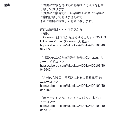
備考
※過度の香水を付けてのお客様には入店をお断
り致しております。
※お席のご案内で3～４名様以上の席に2名様の
ご案内は致しておりませんので
予めご理解の程宜しくお願い致します。
姉妹店情報は▼▼▼コチラから
＜福岡＞
『Comatsu はココから始まりました』 COMATS
U kitchen ＆ bar（Comatsu 大名店）
https://tabelog.com/fukuoka/A4001/A400104/40
029179/
『川沿いの炭焼き肉料理が自慢のComatsu』リ
バーサイドコマツ
https://tabelog.com/fukuoka/A4001/A400103/40
042642/
『九州の玄関口、博多駅にある大衆欧風酒場』
ニューコマツ
https://tabelog.com/fukuoka/A4001/A400101/40
046180/
『ホッとするようなおふくろの味を』地下のニ
ューコマツ
https://tabelog.com/fukuoka/A4001/A400101/40
046879/