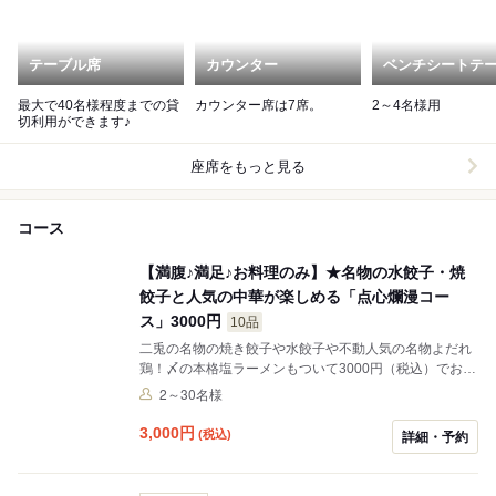
テーブル席
カウンター
ベンチシートテ
最大で40名様程度までの貸
カウンター席は7席。
2～4名様用
切利用ができます♪
座席をもっと見る
コース
【満腹♪満足♪お料理のみ】★名物の水餃子・焼
餃子と人気の中華が楽しめる「点心爛漫コー
ス」3000円
10品
二兎の名物の焼き餃子や水餃子や不動人気の名物よだれ
鶏！〆の本格塩ラーメンもついて3000円（税込）でお楽
しみ頂けます♪二兎の人気の中華をギュギュっと詰めたお
2～30名様
得で美味しいコース★
3,000
円
(税込)
詳細・予約