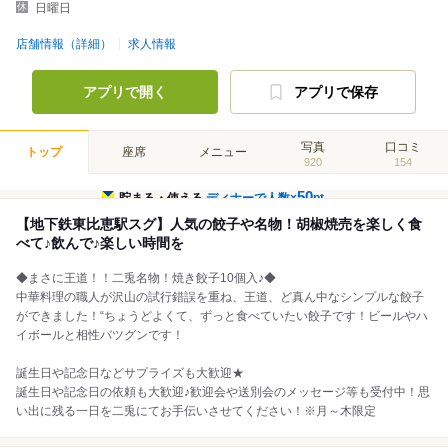
日曜日
店舗情報（詳細）
求人情報
アプリで開く
アプリで保存
写真
口コミ
トップ
座席
メニュー
920
154
50
貯まる・使える
ディナーで人数×
pt
【地下鉄東比恵駅スグ】人気の餃子や名物！胡椒焼売を楽しく食
べて♪飲んで♪楽しい時間を
◆まさに王道！！二兎名物！焼き餃子10個入♪◆
中華料理の職人が沢山の試行錯誤を重ね、王道、ど真ん中なシンプルな餃子
ができました！“ちょうどよくて、ずっと食べていたい餃子です！ビールやハ
イボールと相性バツグンです！
誕生日や記念日などサプライズも大歓迎★
誕生日や記念日の依頼も大歓迎♪歓迎会や送別会のメッセージ等も受付中！思
い出に残る一日を二兎にてお手伝いさせてください！※月～木限定