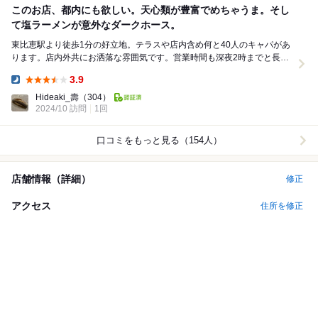
このお店、都内にも欲しい。天心類が豊富でめちゃうま。そし
て塩ラーメンが意外なダークホース。
東比恵駅より徒歩1分の好立地。テラスや店内含め何と40人のキャパがあ
ります。店内外共にお洒落な雰囲気です。営業時間も深夜2時までと長
く、〆の中華としての利用も可能なありがたいお店。...
3.9
Dinner:
Hideaki_壽
（304）
2024/10 訪問
1回
口コミをもっと見る（154人）
店舗情報（詳細）
修正
アクセス
住所を修正