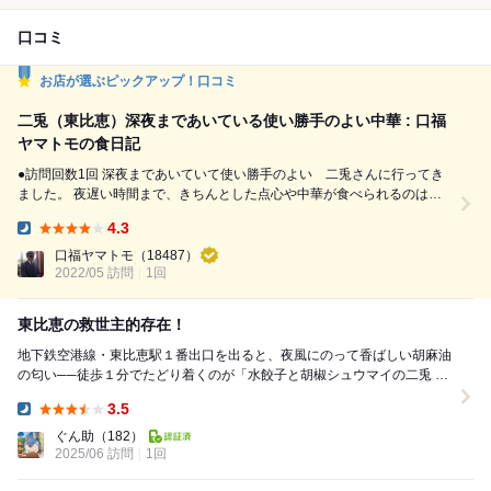
口コミ
お店が選ぶピックアップ！口コミ
二兎（東比恵）深夜まであいている使い勝手のよい中華 : 口福
ヤマトモの食日記
●訪問回数1回 深夜まであいていて使い勝手のよい 二兎さんに行ってき
ました。 夜遅い時間まで、きちんとした点心や中華が食べられるのは良
いですね 干豆腐の和え物 ピリ辛でお酒が進みます イカとセロリの和え物
4.3
すっきりした味で上にかかっているスパイス（麻）が癖になります 水餃
Dinner:
子 皮がつるんとしていてぺろりと食べちゃいました よだれ鶏 ゴマがたっ
口福ヤマトモ
（18487）
ぷりかかっています...
2022/05 訪問
1回
東比恵の救世主的存在！
地下鉄空港線・東比恵駅１番出口を出ると、夜風にのって香ばしい胡麻油
の匂い──徒歩１分でたどり着くのが「水餃子と胡椒シュウマイの二兎 」
さん。福岡空港からも地下鉄で１駅とアクセス抜群...
3.5
Dinner:
ぐん助
（182）
2025/06 訪問
1回