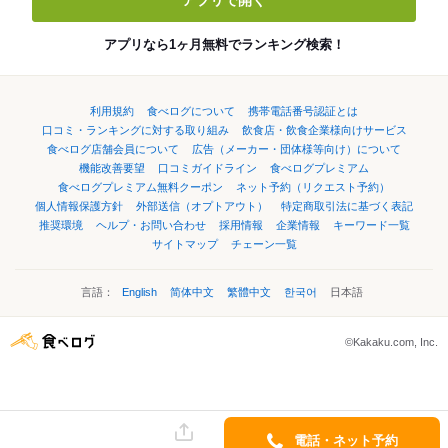
アプリで開く
アプリなら1ヶ月無料でランキング検索！
利用規約
食べログについて
携帯電話番号認証とは
口コミ・ランキングに対する取り組み
飲食店・飲食企業様向けサービス
食べログ店舗会員について
広告（メーカー・団体様等向け）について
機能改善要望
口コミガイドライン
食べログプレミアム
食べログプレミアム無料クーポン
ネット予約（リクエスト予約）
個人情報保護方針
外部送信（オプトアウト）
特定商取引法に基づく表記
推奨環境
ヘルプ・お問い合わせ
採用情報
企業情報
キーワード一覧
サイトマップ
チェーン一覧
言語：
English
简体中文
繁體中文
한국어
日本語
©Kakaku.com, Inc.
電話・ネット予約