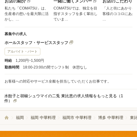
お店の紹介
一緒に働くメンバー
お店のこだわり
私たち「COMATSU」は、
COMATSUでは、独立を目
「人と街にあかりを
生産者の想いを最大限に活
指すスタッフを多く輩出し
客様のココロにあか
かし、…
ていま…
…
募集中の求人
ホールスタッフ・サービススタッフ
アルバイト・パート
時給
1,200円~1,500円
勤務時間
18:00-23:00の間でシフト制 休憩なし
お客様への対応やサービス全般を担当していただくお仕事です。
水餃子と胡椒シュウマイの二兎 東比恵の求人情報をもっと見る（
1
件）
福岡
福岡 中華料理
福岡市 中華料理
博多 中華料理
東