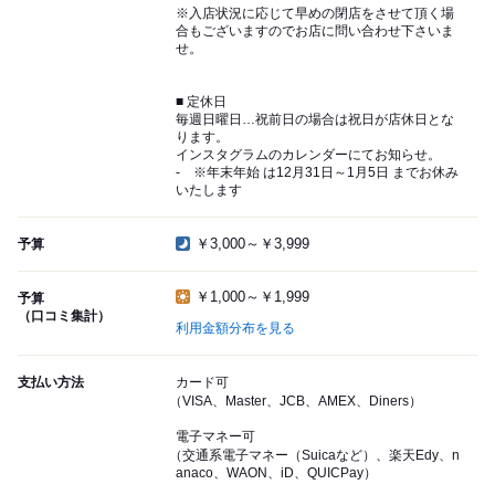
※入店状況に応じて早めの閉店をさせて頂く場
合もございますのでお店に問い合わせ下さいま
せ。
■ 定休日
毎週日曜日…祝前日の場合は祝日が店休日とな
ります。
インスタグラムのカレンダーにてお知らせ。
- ※年末年始 は12月31日～1月5日 までお休み
いたします
￥3,000～￥3,999
予算
￥1,000～￥1,999
予算
（口コミ集計）
利用金額分布を見る
支払い方法
カード可
（VISA、Master、JCB、AMEX、Diners）
電子マネー可
（交通系電子マネー（Suicaなど）、楽天Edy、n
anaco、WAON、iD、QUICPay）