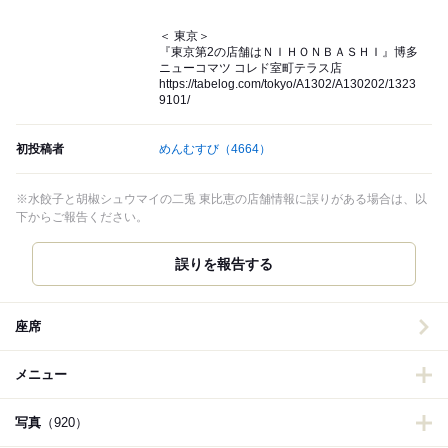
＜ 東京＞
『東京第2の店舗はＮＩＨＯＮＢＡＳＨＩ』博多
ニューコマツ コレド室町テラス店
https://tabelog.com/tokyo/A1302/A130202/1323
9101/
初投稿者
めんむすび
（4664）
※水餃子と胡椒シュウマイの二兎 東比恵の店舗情報に誤りがある場合は、以
下からご報告ください。
誤りを報告する
座席
メニュー
写真
（920）