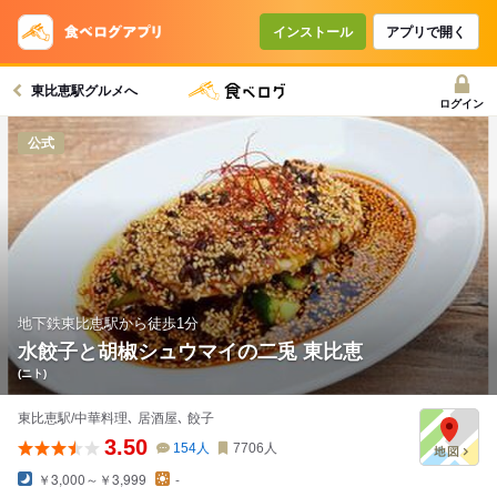
コースで使えるクーポン
戻る
インストール
アプリで開く
東比恵駅グルメへ
クーポンを利用せず予約する
ログイン
公式
地下鉄東比恵駅から徒歩1分
水餃子と胡椒シュウマイの二兎 東比恵
(ニト)
東比恵駅/中華料理､ 居酒屋､ 餃子
3.50
154
人
7706
人
￥3,000～￥3,999
-