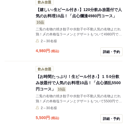
飲み放題
【嬉しい♪生ビール付き♪】120分飲み放題付で人
気のお料理10品！「点心爛漫4980円コース」
10品
二兎の名物の焼き餃子や水餃子や不動人気の名物よだれ
鶏！〆の本格塩ラーメンとデザートもついて4980円でお
楽しみ頂けます♪二兎の人気の中華をギュギュっと詰めた
2～30名様
お得で 生ビール付きでお得で満足の120分飲み放題付コ
ース★
4,980
円
(税込)
詳細・予約
飲み放題
【お時間たっぷり！生ビール付き♪】１５0分飲
み放題付で人気のお料理10品！「点心酒乱5500
円コース」
10品
二兎の名物の焼き餃子や水餃子や不動人気の名物よだれ
鶏！〆の本格塩ラーメンとデザートもついて5500円で更
に生ビール付き飲み放題！お楽しみ頂けます♪二兎の人気
2～30名様
の中華をギュギュっと詰めたお得で更に生ビール付き飲
み放題！の150分飲み放題付コース★
5,500
円
(税込)
詳細・予約