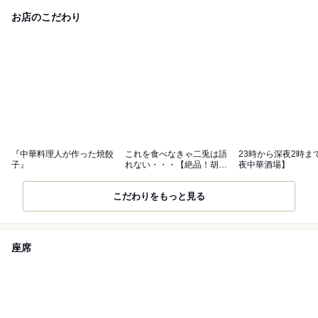
お店のこだわり
『中華料理人が作った焼餃
これを食べなきゃ二兎は語
23時から深夜2時ま
子』
れない・・・【絶品！胡椒
夜中華酒場】
焼売】★
こだわりをもっと見る
座席