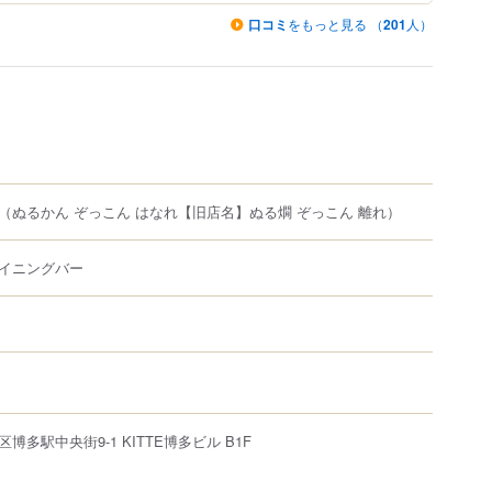
口コミ
をもっと見る （
201
人）
（ぬるかん ぞっこん はなれ【旧店名】ぬる燗 ぞっこん 離れ）
イニングバー
区
博多駅中央街
9-1
KITTE博多
ビル B1F