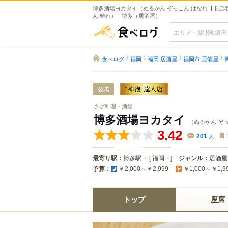
博多酒場ヨカタイ（ぬるかん ぞっこん はなれ【旧店
ん 離れ） - 博多（居酒屋）
食べログ
食べログ
福岡
福岡 居酒屋
福岡市 居酒屋
公式
さば料理・酒場
博多酒場ヨカタイ
（ぬるかん ぞ
3.42
201
人
最寄り駅：
博多駅
[
福岡
]
ジャンル：
居酒屋
予算：
￥2,000～￥2,999
￥1,000～￥1,9
トップ
座席