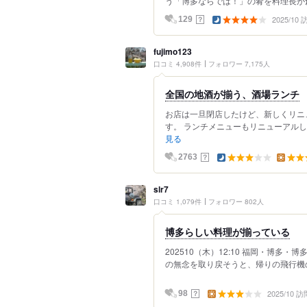
う「博多ならでは！」の肴を料理長が創
2025/10
？
129
fujimo123
口コミ 4,908件
フォロワー 7,175人
全国の地酒が揃う、酒場ランチ
お店は一旦閉店したけど、新しくリニ
す。 ランチメニューもリニューアルし
見る
？
2763
slr7
口コミ 1,079件
フォロワー 802人
博多らしい料理が揃っている
202510（木）12:10 福岡・博多
の無念を取り戻そうと、帰りの飛行機の時間
2025/10 訪
？
98