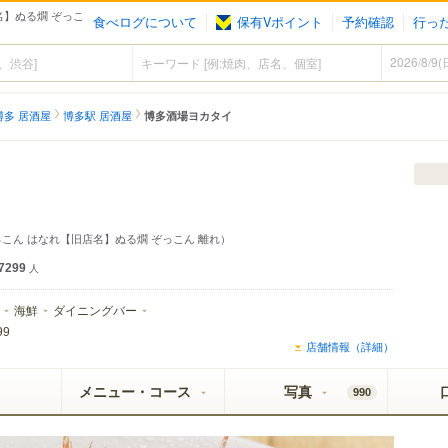
名】ぬる燗 ぞっこ
食べログについて
保有Vポイント
予約確認
行っ
博多 居酒屋
博多駅 居酒屋
博多酒場ヨカタイ
っこん はなれ【旧店名】ぬる燗 ぞっこん 離れ）
7299
人
海鮮
ダイニングバー
99
店舗情報（詳細）
メニュー・コース
写真
990