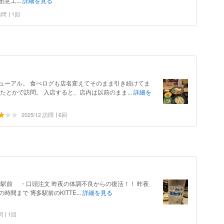
意工...
詳細を見る
 訪問
1回
ューアル。 食べログも店名変えてそのまま引き続けてま
たとかで訪問。 入店すると、店内は以前のまま...
詳細を
2025/12 訪問
6回
・博多駅前 ・口頭注文 昨夜の体調不良からの復活！！ 昨夜
まで 博多駅前のKITTE...
詳細を見る
問
1回