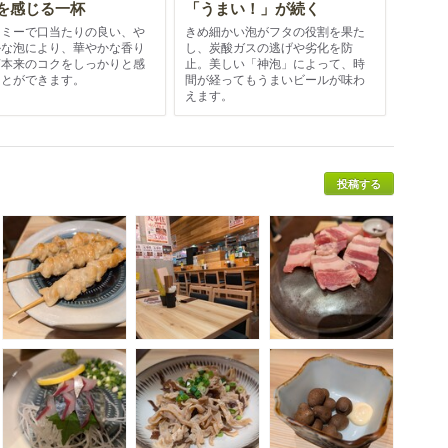
を感じる一杯
「うまい！」が続く
ーミーで口当たりの良い、や
きめ細かい泡がフタの役割を果た
かな泡により、華やかな香り
し、炭酸ガスの逃げや劣化を防
芽本来のコクをしっかりと感
止。美しい「神泡」によって、時
ことができます。
間が経ってもうまいビールが味わ
えます。
投稿する