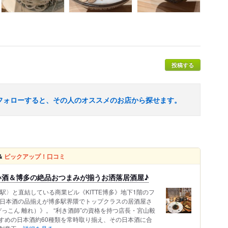
投稿する
フォローすると、その人のオススメのお店から探せます。
&
ピックアップ！口コミ
い酒＆博多の絶品おつまみが揃うお洒落居酒屋♪
駅〉と直結している商業ビル《KITTE博多》地下1階のフ
た日本酒の品揃えが博多駅界隈でトップクラスの居酒屋さ
っこん 離れ）》。 “利き酒師”の資格を持つ店長・宮山毅
すめの日本酒約60種類を常時取り揃え、その日本酒に合