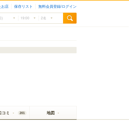
たお店
保存リスト
無料会員登録/ログイン
口コミ
地図
201