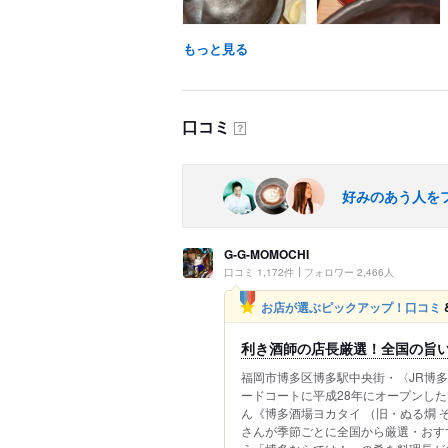
もっと見る
口コミ
？
好みのあう人を
G‐G-MOMOCHI
口コミ 1,172件
フォロワー 2,466人
お店が選ぶピックアップ！口コミ
利き酒師の店長厳選！全国の旨
福岡市博多区博多駅中央街・〈JR博多
ードコートに平成28年にオープンし
ん《博多酒場ヨカタイ （旧・ぬる燗 ぞ
さんが季節ごとに全国から厳選・おす