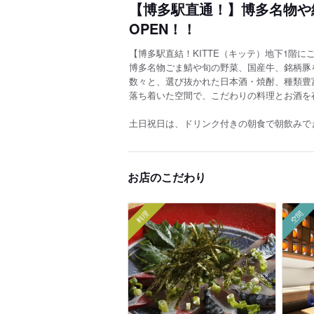
【博多駅直通！】博多名物や
OPEN！！
【博多駅直結！KITTE（キッテ）地下1階に
博多名物ごま鯖や旬の野菜、国産牛、銘柄豚
数々と、選び抜かれた日本酒・焼酎、種類豊
落ち着いた空間で、こだわりの料理とお酒を
土日祝日は、ドリンク付きの朝食で朝飲みで
お店のこだわり
料理
空間