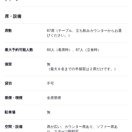
席・設備
席数
87席（テーブル、立ち飲みカウンターからお選
びください。）
最大予約可能人数
60人（着席時）、87人（立食時）
個室
無
（最大６名までの半個室は２席だけです。）
貸切
不可
禁煙・喫煙
全席禁煙
駐車場
無
空間・設備
席が広い、カウンター席あり、ソファー席あ
り、スポーツ観戦可