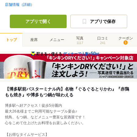
店舗情報（詳細）
アプリで開く
アプリで保存
写真
口コミ
クーポン
トップ
座席
メニュー
1117
241
1
50
貯まる・使える
ディナーで人数×
pt
【博多駅前バスターミナル内】名物『ぐるぐるとりかわ』『赤鶏
もも焼き』や博多もつ鍋が味わえる
博多駅へ好アクセス！徒歩5分圏内
最大26名様までご利用可能なテーブル宴会♪
焼鳥、もつ鍋、などメニュー豊富な居酒屋です！
心をこめて仕上げたお料理をお楽しみください。
【お得なタイムサービス】