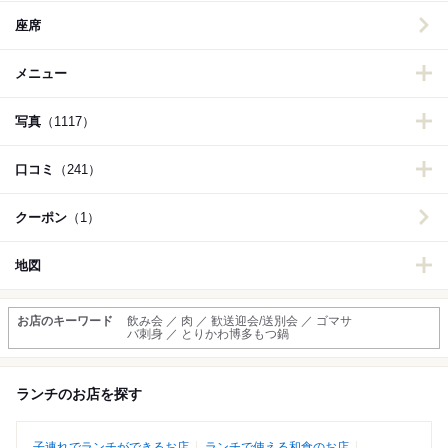
座席
メニュー
写真
（1117）
口コミ
（241）
クーポン
（1）
地図
お店のキーワード
飲み会 ／ 肉 ／ 歓送迎会/送別会 ／ ゴマサ
バ刺身 ／ とりかわ博多もつ鍋
ランチのお店を探す
子連れでランチができるお店
ランチで使える和食のお店