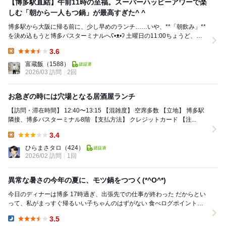
【博多駅直結】午前11時の至福。スーパーハッピーアワーで楽
しむ「朝から一人もつ鍋」が最高すぎた^ ^
博多駅から大阪に帰る前に、少し早めのランチ……いや、**「朝飲み」**
を決め込もうと博多バスターミナルへʕ•ᴥ•ʔ 土曜日の11:00ちょうど、予
約なしで「竹乃屋」へ(^_^...
3.6
Lunch:
富蔵飯
（1588）
2026/03 訪問
2回
お急ぎの時には穴場となる居酒屋ランチ
【訪問・滞在時間】 12:40〜13:15 【混雑度】 空席多数 【立地】 博多駅
隣接、博多バスターミナル8階 【支払方法】 クレジットカード 【注...
3.4
Lunch:
ひらまさタロ
（424）
2026/02 訪問
1回
異常な暑さの今年の夏に、モツ鍋をつつく(*^O^*)
今日のディナーは博多 17時過ぎ、出張先での仕事が終わった だからとい
って、私がまっすぐ帰るいい子ちゃんのはずがない 食べログポイントも
当たったことだし、こちらを前日のう...
3.5
Dinner: