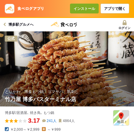
コースで使えるクーポン
戻る
インストール
アプリで開く
博多駅グルメへ
クーポンを利用せず予約する
ログイン
公式
とりかわ 博多もつ鍋 ゴマサバ 馬刺し
竹乃屋 博多バスターミナル店
博多駅/居酒屋､ 焼き鳥､ もつ鍋
3.17
241
人
4864
人
￥2,000～￥2,999
～￥999