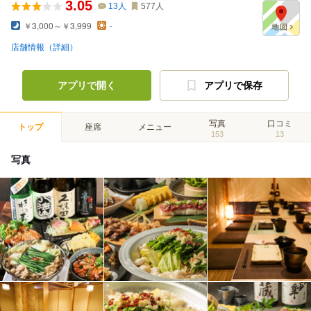
3.05
13
人
577
人
￥3,000～￥3,999
-
店舗情報（詳細）
アプリで開く
アプリで保存
写真
口コミ
トップ
座席
メニュー
153
13
写真