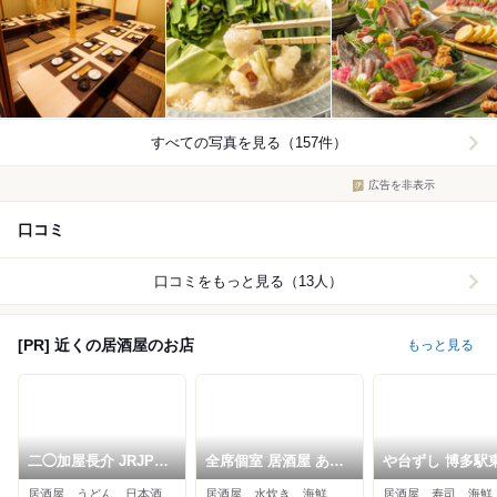
すべての写真を見る（157件）
広告を非表示
口コミ
口コミをもっと見る（13人）
[PR] 近くの居酒屋のお店
もっと見る
二◯加屋長介 JRJP博
全席個室 居酒屋 あや
や台ずし 博多駅
多ビル店
鶏 博多駅筑紫口店
居酒屋、うどん、日本酒バー
居酒屋、水炊き、海鮮
居酒屋、寿司、海鮮