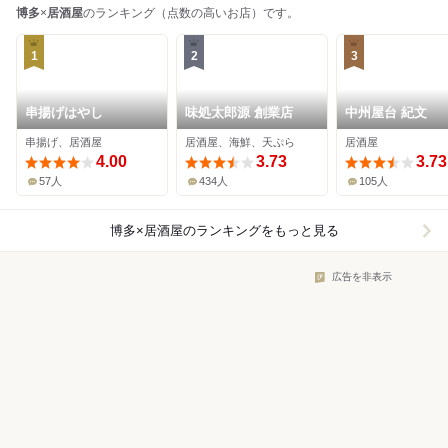
博多
×
居酒屋
のランキング（点数の高いお店）です。
1
2
3
串揚げはやし
味処太郎源 創業店
中州屋台 紀文
串揚げ、居酒屋
居酒屋、海鮮、天ぷら
居酒屋
4.00
3.73
3.73
57人
434人
105人
博多×居酒屋
のランキングをもっと見る
広告を非表示