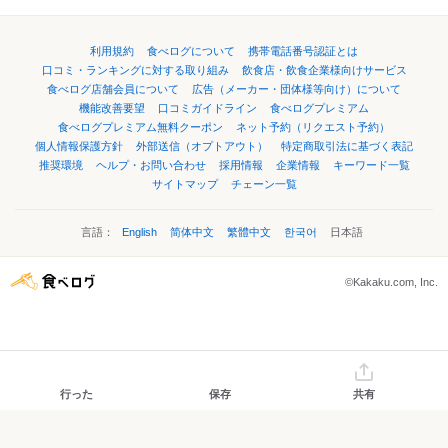
利用規約
食べログについて
携帯電話番号認証とは
口コミ・ランキングに対する取り組み
飲食店・飲食企業様向けサービス
食べログ店舗会員について
広告（メーカー・団体様等向け）について
機能改善要望
口コミガイドライン
食べログプレミアム
食べログプレミアム無料クーポン
ネット予約（リクエスト予約）
個人情報保護方針
外部送信（オプトアウト）
特定商取引法に基づく表記
推奨環境
ヘルプ・お問い合わせ
採用情報
企業情報
キーワード一覧
サイトマップ
チェーン一覧
言語：
English
简体中文
繁體中文
한국어
日本語
©Kakaku.com, Inc.
行った
保存
共有