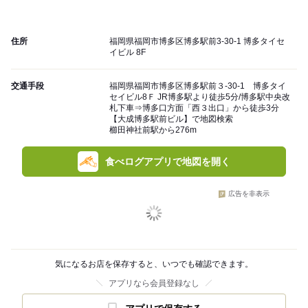
住所
福岡県福岡市博多区博多駅前3-30-1 博多タイセ
イビル 8F
交通手段
福岡県福岡市博多区博多駅前３‐30‐1 博多タイ
セイビル8Ｆ JR博多駅より徒歩5分/博多駅中央改
札下車⇒博多口方面「西３出口」から徒歩3分
【大成博多駅前ビル】で地図検索
櫛田神社前駅から276m
食べログアプリで地図を開く
広告を非表示
気になるお店を保存すると、いつでも確認できます。
アプリなら会員登録なし