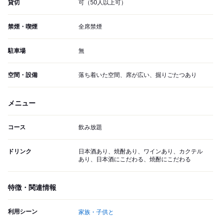
貸切
可（50人以上可）
禁煙・喫煙
全席禁煙
駐車場
無
空間・設備
落ち着いた空間、席が広い、掘りごたつあり
メニュー
コース
飲み放題
ドリンク
日本酒あり、焼酎あり、ワインあり、カクテル
あり、日本酒にこだわる、焼酎にこだわる
特徴・関連情報
利用シーン
家族・子供と