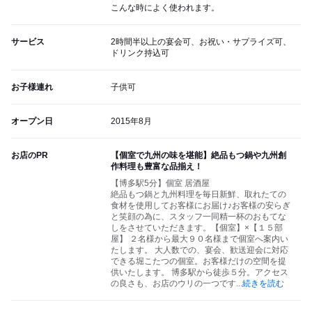
こんな時によく使われます。
サービス
2時間半以上の宴会可、お祝い・サプライズ可、
ドリンク持込可
お子様連れ
子供可
オープン日
2015年8月
お店のPR
【個室で九州の味を堪能】絶品もつ鍋や九州創
作料理も豊富な品揃え！
【博多駅5分】個室 居酒屋
絶品もつ鍋と九州料理を毎日新鮮、取れたての
食材を使用してお客様にお届け♪お客様の安らぎ
と笑顔の為に、スタッフ一同精一杯のおもてな
しをさせていただきます。【個室】×【１５部
屋】 ２名様から最大９０名様まで個室へ案内い
たします。 大人数での、宴会、歓送迎会に対応
できる堀こたつの個室。お客様だけの空間を提
供いたします。 博多駅から徒歩５分。アクセス
の良さも、お店のウリの一つです
...
続きを読む