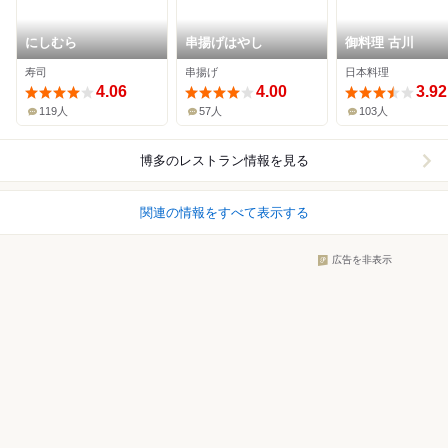
にしむら
串揚げはやし
御料理 古川
寿司
串揚げ
日本料理
4.06
4.00
3.92
119人
57人
103人
博多
のレストラン情報を見る
関連の情報をすべて表示する
広告を非表示