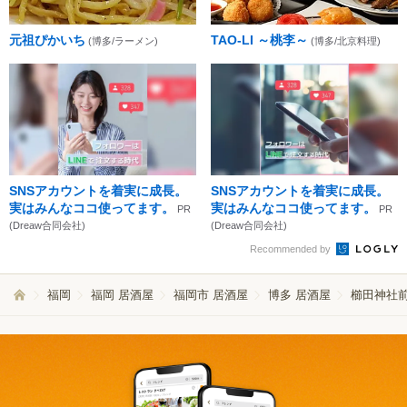
元祖ぴかいち
TAO-LI ～桃李～
(博多/ラーメン)
(博多/北京料理)
SNSアカウントを着実に成長。
SNSアカウントを着実に成長。
実はみんなココ使ってます。
実はみんなココ使ってます。
PR
PR
(Dreaw合同会社)
(Dreaw合同会社)
Recommended by
福岡
福岡 居酒屋
福岡市 居酒屋
博多 居酒屋
櫛田神社前