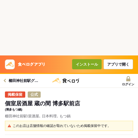
インストール
アプリで開く
櫛田神社前駅グルメへ
ログイン
公式
個室居酒屋 蔵の間 博多駅前店
(博多もつ鍋)
櫛田神社前駅/居酒屋､ 日本料理､ もつ鍋
このお店は店舗情報の確認が取れていないため掲載保留中です。