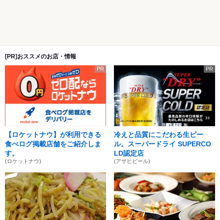
[PR]おススメのお店・情報
PR
PR
【ロケットナウ】が利用できる
冷えと品質にこだわる生ビー
食べログ掲載店舗をご紹介しま
ル。スーパードライ SUPERCO
す。
LD認定店
(ロケットナウ)
(アサヒビール)