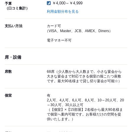
￥4,000～￥4,999
予算
（口コミ集計）
利用金額分布を見る
支払い方法
カード可
（VISA、Master、JCB、AMEX、Diners）
電子マネー不可
席・設備
席数
68席（少人数から大人数まで。小さな宴会から
大きな宴会まで対応できる個室の堀こたつ座敷
です。最大90名様まで貸し切り宴会が可能☆）
個室
有
2人可、4人可、6人可、8人可、10～20人可、20
～30人可、30人以上可
（【個室】×【15部屋】2名様から最大90名様ま
で個室へ案内可能です。お客様だけの空間を提
供いたします。）