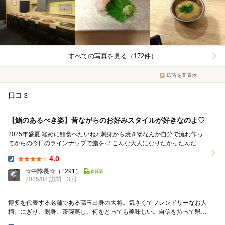
すべての写真を見る（172件）
広告を非表示
口コミ
【鮨のあるべき姿】昔ながらのお好みスタイルが好きなのよ♡
2025年盛夏 軽めに鮨食べたいね♪ 刺身から焼き物なんか自分で流れ作っ
てからの今日のラインナップで鮨を♡ こんな大人になりたかったんだよ
ww ・・・お好みでスマー...
4.0
Dinner:
☆中隊長☆
（1291）
2025/08 訪問
3回
博多を代表する老舗である高玉出身の大将。気さくでフレンドリーなお人
柄。にぎり、刺身、茶碗蒸し、何をとっても美味しい。自信を持って県外
の方にもおすすめできるお店。 今日は久しぶりに...