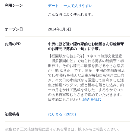
利用シーン
デート
一人で入りやすい
こんな時によく使われます。
オープン日
2014年1月6日
お店のPR
中洲にほど近い隠れ家的なお鮨屋さん◎総鎮守
のお膝元で博多の「旬」に舌鼓。
【祇園駅から徒歩7分】ユネスコ無形文化遺産
「博多祇園山笠」で知られる博多の総鎮守・櫛
田神社。そのお膝元に暖簾を掲げる小さな鮨店
が「鮨 ゆき正」です。博多・中洲の老舗寿司店
で15年修行を積んだ店主が毎朝自ら河岸に出向
き、その日の水揚げから厳選して目利きした活
魚は鮮度バツグン。鰹と昆布を落とし込み、約
一カ月をかけて熟成を促した、まろやかでコク
のある自家製むらさきで進めていただきます。
日本酒にもこだわり
...
続きを読む
初投稿者
ねりまる
（2656）
※鮨 ゆき正の店舗情報に誤りがある場合は、以下からご報告ください。