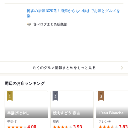
博多の居酒屋20選！海鮮からもつ鍋までお酒とグルメを
楽...
食べログまとめ編集部
近くのグルメ情報まとめをもっと見る
周辺のお店ランキング
1
2
3
串揚げはやし
焼肉すどう 春吉
L'eau Blanche
串揚げ
焼肉
フレンチ
4.00
3.93
3.83