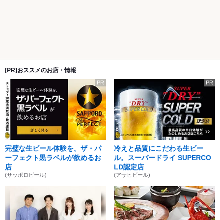
[PR]おススメのお店・情報
PR
PR
完璧な生ビール体験を。ザ・パ
冷えと品質にこだわる生ビー
ーフェクト黒ラベルが飲めるお
ル。スーパードライ SUPERCO
店
LD認定店
(サッポロビール)
(アサヒビール)