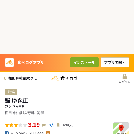
インストール
アプリで開く
櫛田神社前駅グルメへ
ログイン
公式
鮨 ゆき正
(スシ ユキマサ)
櫛田神社前駅/寿司､ 海鮮
3.19
18
人
1490
人
￥10,000～￥14,999
-