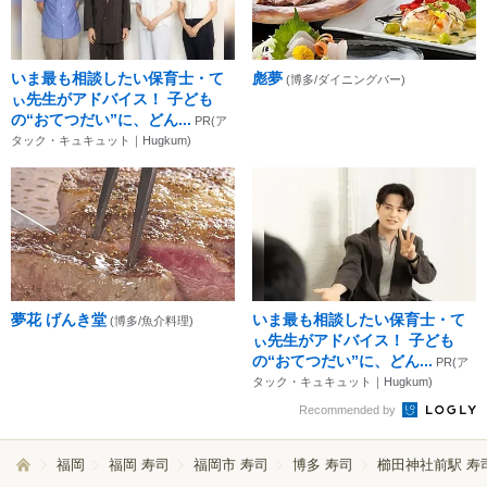
いま最も相談したい保育士・て
彪夢
(博多/ダイニングバー)
ぃ先生がアドバイス！ 子ども
の“おてつだい”に、どん...
PR(ア
タック・キュキュット｜Hugkum)
夢花 げんき堂
いま最も相談したい保育士・て
(博多/魚介料理)
ぃ先生がアドバイス！ 子ども
の“おてつだい”に、どん...
PR(ア
タック・キュキュット｜Hugkum)
Recommended by
福岡
福岡 寿司
福岡市 寿司
博多 寿司
櫛田神社前駅 寿