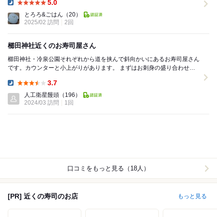
5.0
Dinner:
とろろ&ごはん
（20）
2025/02 訪問
2回
櫛田神社近くのお寿司屋さん
櫛田神社・冷泉公園それぞれから道を挟んで斜向かいにあるお寿司屋さん
です。カウンターと小上がりがあります。 まずはお刺身の盛り合わせ。
鯛、マグロ、カツオなど。口直し的なワカメも...
3.7
Dinner:
人工衛星饅頭
（196）
2024/03 訪問
1回
口コミをもっと見る（18人）
[PR] 近くの寿司のお店
もっと見る