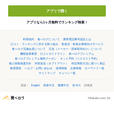
アプリで開く
アプリなら1ヶ月無料でランキング検索！
利用規約
食べログについて
携帯電話番号認証とは
口コミ・ランキングに対する取り組み
飲食店・飲食企業様向けサービス
食べログ店舗会員について
広告（メーカー・団体様等向け）について
機能改善要望
口コミガイドライン
食べログプレミアム
食べログプレミアム無料クーポン
ネット予約（リクエスト予約）
個人情報保護方針
外部送信（オプトアウト）
特定商取引法に基づく表記
推奨環境
ヘルプ・お問い合わせ
採用情報
企業情報
キーワード一覧
サイトマップ
チェーン一覧
言語：
English
简体中文
繁體中文
한국어
日本語
©Kakaku.com, Inc.