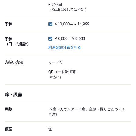
■ 定休日
（祝日に関しては不定）
￥10,000～￥14,999
予算
￥8,000～￥9,999
予算
（口コミ集計）
利用金額分布を見る
支払い方法
カード可
QRコード決済可
（d払い）
席・設備
席数
19席（カウンター７席、座敷（掘りごたつ）１
２席）
個室
無