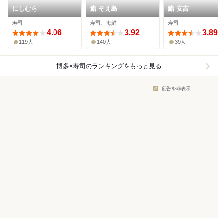
にしむら
鮨 そえ島
鮨 安吉
寿司
寿司、海鮮
寿司
4.06
3.92
3.89
119人
140人
39人
博多×寿司
のランキングをもっと見る
広告を非表示