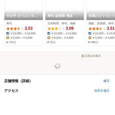
やま中 オリエンタル
寿司 銀明翠 博多
対馬のどぐろと
ホテル福岡 博多ステ
き造り 博多 魚蔵
寿司
日本料理、寿司、海鮮
海鮮、居酒屋、寿司
ーション店
テル店
3.53
3.09
3.51
￥10,000～￥14,999
￥10,000～￥14,999
￥10,000～￥14,9
Dinner:
Dinner:
Dinner:
￥4,000～￥4,999
￥8,000～￥9,999
￥3,000～￥3,999
Lunch:
Lunch:
Lunch:
115人
35人
486人
広告を非表示
店舗情報（詳細）
修正
アクセス
住所を修正