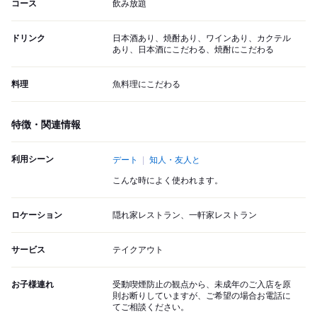
コース
飲み放題
ドリンク
日本酒あり、焼酎あり、ワインあり、カクテル
あり、日本酒にこだわる、焼酎にこだわる
料理
魚料理にこだわる
特徴・関連情報
利用シーン
デート
知人・友人と
こんな時によく使われます。
ロケーション
隠れ家レストラン、一軒家レストラン
サービス
テイクアウト
お子様連れ
受動喫煙防止の観点から、未成年のご入店を原
則お断りしていますが、ご希望の場合お電話に
てご相談ください。