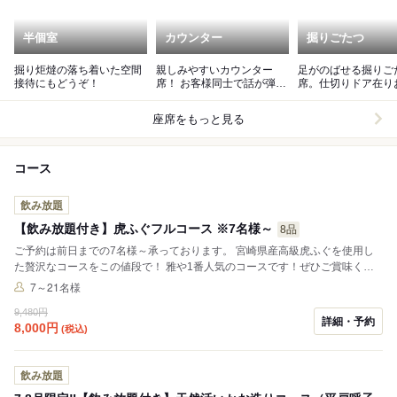
半個室
カウンター
掘りごたつ
掘り炬燵の落ち着いた空間
親しみやすいカウンター
足がのばせる掘りご
接待にもどうぞ！
席！ お客様同士で話が弾む
席。仕切りドア在り
ことも！！
部屋とプライベート
団体可能
座席をもっと見る
コース
飲み放題
【飲み放題付き】虎ふぐフルコース ※7名様～
8品
ご予約は前日までの7名様～承っております。 宮崎県産高級虎ふぐを使用し
た贅沢なコースをこの値段で！ 雅や1番人気のコースです！ぜひご賞味くだ
さい！ ※お店からの質問、注意事項は必ずお読みください。未記入の場合も
7～21名様
確認済とさせて頂きます。
9,480円
詳細・予約
8,000
円
(税込)
飲み放題