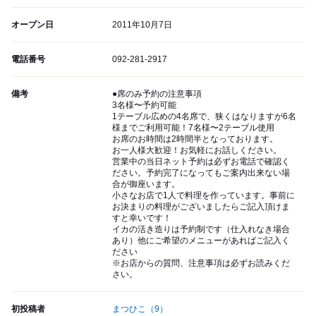
オープン日
2011年10月7日
電話番号
092-281-2917
備考
●席のみ予約の注意事項
3名様〜予約可能
1テーブル広めの4名席で、狭くはなりますが6名
様までご利用可能！7名様〜2テーブル使用
お席のお時間は2時間半となっております。
お一人様大歓迎！お気軽にお話しください。
営業中の当日ネット予約は必ずお電話で確認く
ださい。予約完了になってもご案内出来ない場
合が御座います。
小さなお店で1人で料理を作っています。事前に
お決まりの料理がございましたらご記入頂けま
すと幸いです！
イカの活き造りは予約制です（仕入れなき場合
あり）他にご希望のメニューがあればご記入く
ださい
※お店からの質問、注意事項は必ずお読みくだ
さい。
初投稿者
まつひこ
（9）