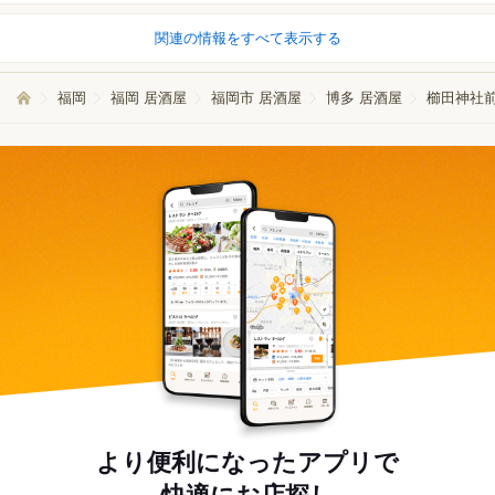
関連の情報をすべて表示する
福岡
福岡 居酒屋
福岡市 居酒屋
博多 居酒屋
櫛田神社前
より便利になったアプリで