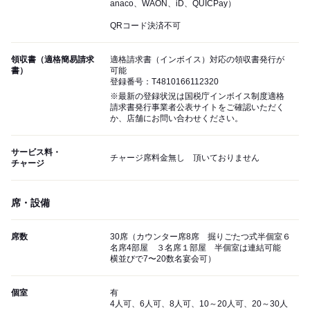
anaco、WAON、iD、QUICPay）
QRコード決済不可
領収書（適格簡易請求
適格請求書（インボイス）対応の領収書発行が
書）
可能
登録番号：T4810166112320
※最新の登録状況は国税庁インボイス制度適格
請求書発行事業者公表サイトをご確認いただく
か、店舗にお問い合わせください。
サービス料・
チャージ席料金無し 頂いておりません
チャージ
席・設備
席数
30席（カウンター席8席 掘りごたつ式半個室６
名席4部屋 ３名席１部屋 半個室は連結可能
横並びで7〜20数名宴会可）
個室
有
4人可、6人可、8人可、10～20人可、20～30人