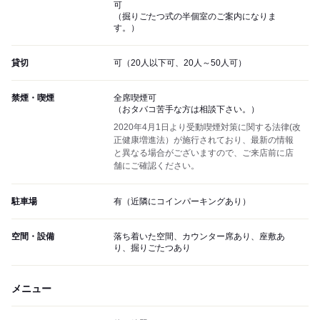
可
（掘りごたつ式の半個室のご案内になりま
す。）
貸切
可（20人以下可、20人～50人可）
禁煙・喫煙
全席喫煙可
（おタバコ苦手な方は相談下さい。）
2020年4月1日より受動喫煙対策に関する法律(改
正健康増進法）が施行されており、最新の情報
と異なる場合がございますので、ご来店前に店
舗にご確認ください。
駐車場
有（近隣にコインパーキングあり）
空間・設備
落ち着いた空間、カウンター席あり、座敷あ
り、掘りごたつあり
メニュー