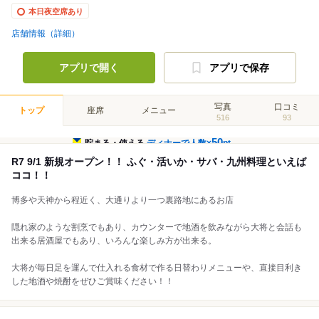
本日夜空席あり
店舗情報（詳細）
アプリで開く
アプリで保存
写真
口コミ
トップ
座席
メニュー
516
93
50
貯まる・使える
ディナーで人数×
pt
R7 9/1 新規オープン！！ ふぐ・活いか・サバ・九州料理といえば
ココ！！
博多や天神から程近く、大通りより一つ裏路地にあるお店
隠れ家のような割烹でもあり、カウンターで地酒を飲みながら大将と会話も
出来る居酒屋でもあり、いろんな楽しみ方が出来る。
大将が毎日足を運んで仕入れる食材で作る日替わりメニューや、直接目利き
した地酒や焼酎をぜひご賞味ください！！