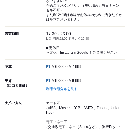
ざいますので
予めご了承ください。（無い場合も当日キャン
セル不可）
また8/12~16は市場がお休みのため、活きたイカ
は基本ございません。
17:30 - 23:00
営業時間
L.O. 料理22:00 ドリンク22:30
■ 定休日
不定休 Instagram Google をご参照ください
￥6,000～￥7,999
予算
￥8,000～￥9,999
予算
（口コミ集計）
利用金額分布を見る
支払い方法
カード可
（VISA、Master、JCB、AMEX、Diners、Union
Pay）
電子マネー可
（交通系電子マネー（Suicaなど）、楽天Edy、n