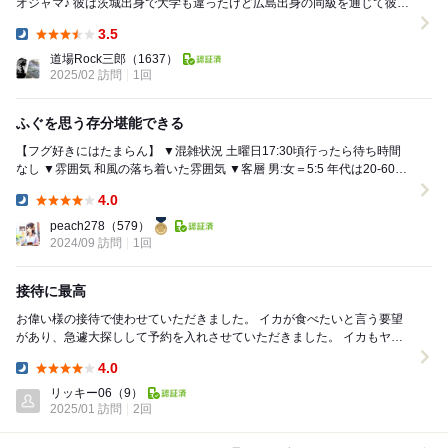
オジャマ♪ 彼は茨城出身で大学も違ったけど広島出身の同級を通じて彼が
バイク事故で骨折し入院していた大阪の病院に見...
3.5
Dinner:
道場Rock三郎
（1637）
2025/02 訪問
1回
ふぐを思う存分堪能できる
【フグ好きにはたまらん】 ▼混雑状況 土曜日17:30頃行ったら待ち時間
なし ▼雰囲気 和風の落ち着いた雰囲気 ▼客層 男:女＝5:5 年代は20-60
代...
4.0
Dinner:
peach278
（579）
2024/09 訪問
1回
接待に最高
お偉い様の接待で使わせていただきました。 イカが食べたいと言う要望
があり、急遽大探しして予約を入れさせていただきました。 イカもヤリ
イカではないアオリイカかな？ 身もゴツくて...
4.0
Dinner:
リッキー06
（9）
2025/01 訪問
2回