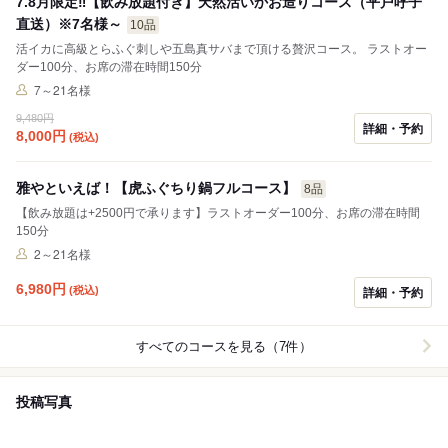
7.8月限定‼️【飲み放題付き】天然活いかお造りコース（平戸呼子
直送）※7名様～
10品
活イカに高級とらふぐ刺しや五島真サバまで頂ける贅沢コース。 ラストオー
ダー100分、お席の滞在時間150分
7～21名様
9,480円
詳細・予約
8,000
円
(税込)
雅やといえば！【虎ふぐちり鍋フルコース】
8品
【飲み放題は+2500円で承ります】ラストオーダー100分、お席の滞在時間
150分
2～21名様
6,980
円
(税込)
詳細・予約
すべてのコースを見る（7件）
投稿写真