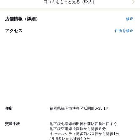
口コミをもっと見る（93人）
店舗情報（詳細）
修正
アクセス
住所を修正
住所
福岡県福岡市博多区祇園町6-35 1Ｆ
交通手段
地下鉄七隈線櫛田神社前駅四番出口すぐ
地下鉄空港線祇園駅から徒歩５分
キャナルシティ博多前バス停から徒歩1分
JR博多駅から徒歩1０分