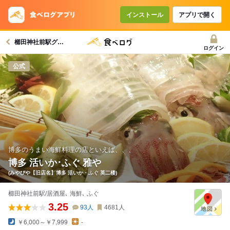
インストール
アプリで開く
櫛田神社前駅グルメへ
ログイン
公式
博多のうまい海鮮料理の店といえば、、、
博多 活いか･ふぐ 雅や
(みやびや【旧店名】博多 活いか・ふぐ 英二楼)
櫛田神社前駅/居酒屋､ 海鮮､ ふぐ
3.25
93
人
4681
人
￥6,000～￥7,999
-