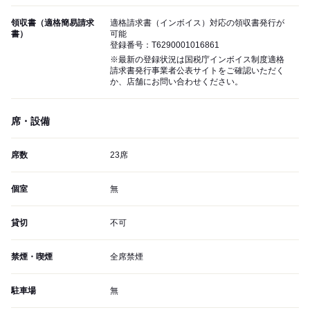
領収書（適格簡易請求
適格請求書（インボイス）対応の領収書発行が
書）
可能
登録番号：T6290001016861
※最新の登録状況は国税庁インボイス制度適格
請求書発行事業者公表サイトをご確認いただく
か、店舗にお問い合わせください。
席・設備
席数
23席
個室
無
貸切
不可
禁煙・喫煙
全席禁煙
駐車場
無