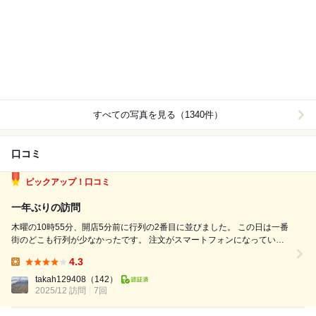
すべての写真を見る（1340件）
口コミ
ピックアップ！口コミ
一年ぶりの訪問
木曜の10時55分、開店5分前に行列の2番目に並びました。 この日は一番
街のどこも行列が少なかったです。 注文がスマートフォンになっていま
した。 中トロ刺身¥2420外 あじ刺身¥1270外 鯛あらだき¥920外 酎ハイ
4.3
レモン¥530外×2 たら白子ポン酢¥760外 いくら¥...
Lunch:
takah129408
（142）
2025/12 訪問
7回