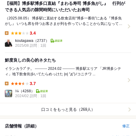
【福岡】博多駅博多口直結『まわる寿司 博多魚がし』 行列が
できる人気店の隙間時間にいただいたお寿司
（2025.08.05） 博多駅に直結する飲食店街“博多一番街”にある『博多魚
がし』 いつも席を待つお客さまが列を作っていることから気になってい
たのですが、今日は16:00...
3.4
Lunch:
koutagawa
（2737）
2025/08 訪問
1回
鮮度良しの良心的ネタたち
イランカラﾌﾟテ。 ---------- 2024.02 ---------- 博多駅エリア 「JR博多シテ
ィ」地下飲食街歩いてたらめっけた |o| °д°)ﾉコニチワ ...
3.7
Lunch:
ﾄﾑ
（4268）
2024/02 訪問
1回
口コミをもっと見る（269人）
店舗情報（詳細）
修正