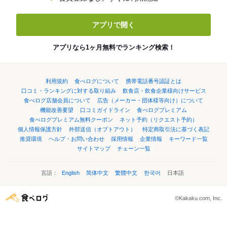
アプリで開く
アプリなら1ヶ月無料でランキング検索！
利用規約
食べログについて
携帯電話番号認証とは
口コミ・ランキングに対する取り組み
飲食店・飲食企業様向けサービス
食べログ店舗会員について
広告（メーカー・団体様等向け）について
機能改善要望
口コミガイドライン
食べログプレミアム
食べログプレミアム無料クーポン
ネット予約（リクエスト予約）
個人情報保護方針
外部送信（オプトアウト）
特定商取引法に基づく表記
推奨環境
ヘルプ・お問い合わせ
採用情報
企業情報
キーワード一覧
サイトマップ
チェーン一覧
言語：
English
简体中文
繁體中文
한국어
日本語
©Kakaku.com, Inc.