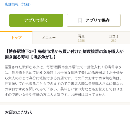
店舗情報（詳細）
アプリで開く
アプリで保存
写真
口コミ
トップ
メニュー
1286
269
【博多駅地下1F】毎朝市場から買い付けた鮮度抜群の魚を職人が
捌き握る寿司【博多魚がし】
厳選された新鮮なネタは、毎朝“福岡市魚市場”にて一括仕入れ！◎寿司ネタ
は、巻き物を含めて約６０種類！お手頃な価格で楽しめる寿司店！お子様か
ら大人の方まで存分に堪能できるお店です。その日のおすすめや旬な魚は、
注文頂いてから握ることもできますのでご来店の際は是非職人さんに旬なも
のやおすすめを聞いてみて下さい。美味しい食べ方などもお伝えしておりま
すので若い女性や主婦の方に大人気です。お寿司は回ってません
お店のこだわり