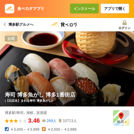
インストール
アプリで開く
博多駅グルメへ
ログイン
公式
寿司 博多魚がし 博多1番街店
(【旧店名】まわる寿司 博多魚がし)
博多駅/寿司､ 海鮮､ 居酒屋
3.46
269
人
10713
人
￥3,000～￥3,999
￥2,000～￥2,999