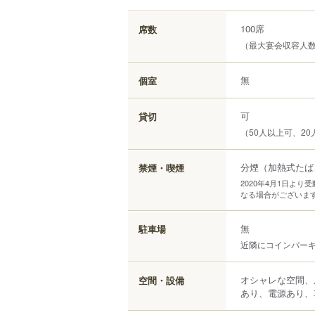
100席
席数
（最大宴会収容人数
無
個室
可
貸切
（50人以上可、20
分煙（加熱式たば
禁煙・喫煙
2020年4月1日よ
なる場合がございま
無
駐車場
近隣にコインパー
オシャレな空間、
空間・設備
あり、電源あり、