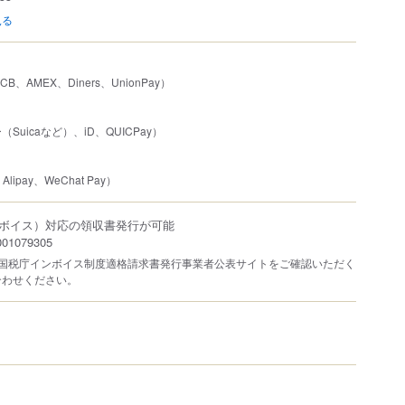
見る
JCB、AMEX、Diners、UnionPay）
uicaなど）、iD、QUICPay）
lipay、WeChat Pay）
ボイス）対応の領収書発行が可能
1079305
は国税庁インボイス制度適格請求書発行事業者公表サイトをご確認いただく
合わせください。