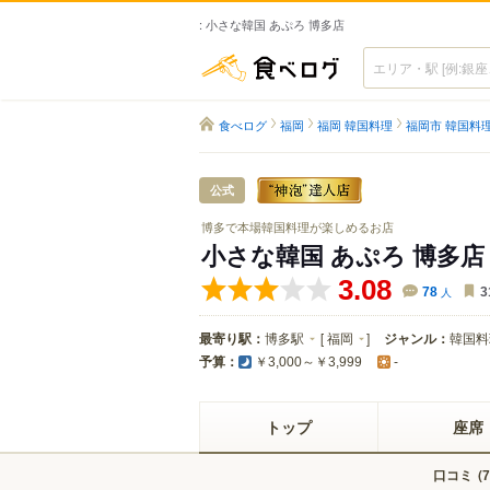
: 小さな韓国 あぷろ 博多店
食べログ
食べログ
福岡
福岡 韓国料理
福岡市 韓国料
公式
博多で本場韓国料理が楽しめるお店
小さな韓国 あぷろ 博多店
3.08
78
人
3
最寄り駅：
博多駅
[
福岡
]
ジャンル：
韓国料
予算：
￥3,000～￥3,999
-
トップ
座席
口コミ
(
7