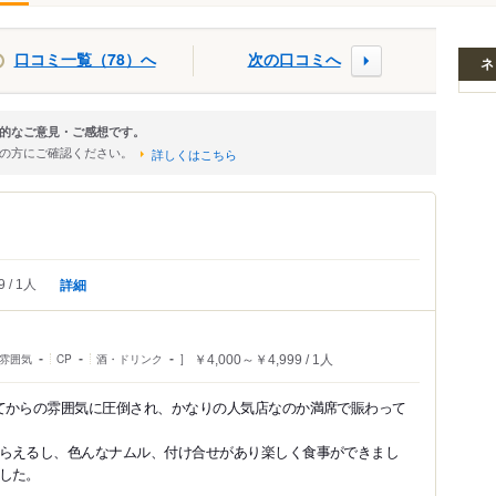
口コミ一覧（78）へ
次の口コミへ
ネ
的なご意見・ご感想です。
店の方にご確認ください。
詳しくはこちら
詳細
9
1人
雰囲気
-
CP
-
酒・ドリンク
-
￥4,000～￥4,999
1人
てからの雰囲気に圧倒され、かなりの人気店なのか満席で賑わって
らえるし、色んなナムル、付け合せがあり楽しく食事ができまし
した。