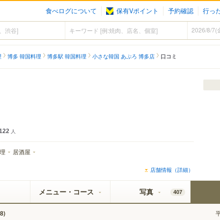
食べログについて
保有Vポイント
予約確認
行っ
理
博多 韓国料理
博多駅 韓国料理
小さな韓国 あぷろ 博多店
口コミ
122
人
理
居酒屋
店舗情報（詳細）
メニュー・コース
写真
407
)
8