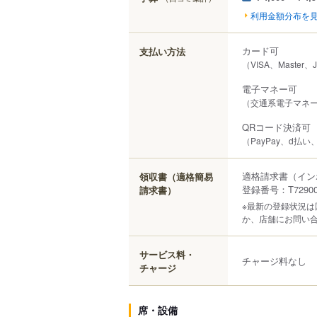
利用金額分布を
カード可
支払い方法
（VISA、Master、
電子マネー可
（交通系電子マネー（S
QRコード決済可
（PayPay、d払い、A
適格請求書（イン
領収書（適格簡易
登録番号：T729000
請求書）
※最新の登録状況
か、店舗にお問い
サービス料・
チャージ料なし
チャージ
席・設備