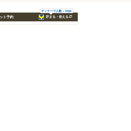
ディナーで人数 × 50pt
ット予約
貯まる・使える