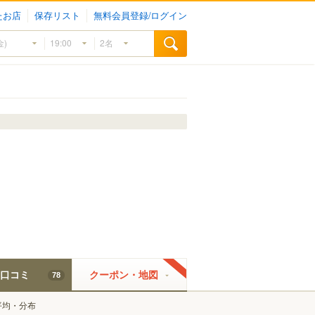
たお店
保存リスト
無料会員登録/ログイン
口コミ
クーポン・地図
78
平均・分布