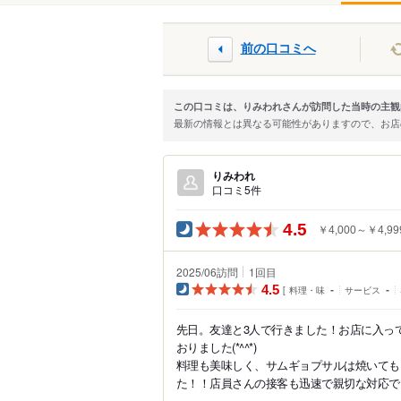
前の口コミへ
この口コミは、りみわれさんが訪問した当時の主観
最新の情報とは異なる可能性がありますので、お
りみわれ
口コミ5件
4.5
￥4,000～￥4,99
2025/06訪問
1
回目
4.5
料理・味
-
サービス
-
先日。友達と3人で行きました！お店に入っ
おりました(*^^*)
料理も美味しく、サムギョプサルは焼いても
た！！店員さんの接客も迅速で親切な対応で