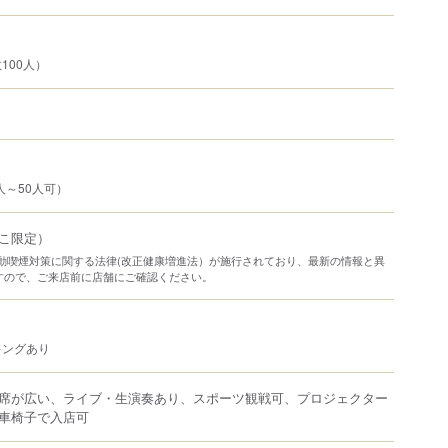
100人）
人～50人可）
こ限定）
り受動喫煙対策に関する法律(改正健康増進法）が施行されており、最新の情報と異
すので、ご来店前に店舗にご確認ください。
キングあり
席が広い、ライブ・生演奏あり、スポーツ観戦可、プロジェクター
車椅子で入店可