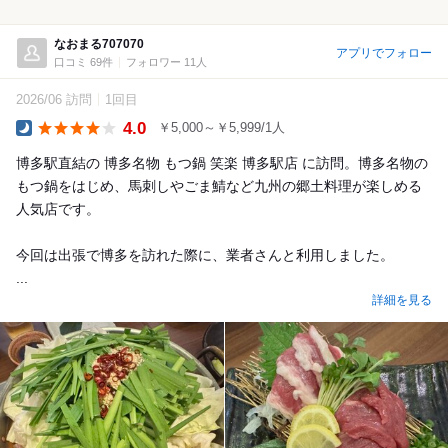
なおまる707070
アプリでフォロー
口コミ 69件
フォロワー 11人
2026/06 訪問
1回目
4.0
￥5,000～￥5,999/1人
Dinner
博多駅直結の 博多名物 もつ鍋 笑楽 博多駅店 に訪問。博多名物の
もつ鍋をはじめ、馬刺しやごま鯖など九州の郷土料理が楽しめる
人気店です。
今回は出張で博多を訪れた際に、業者さんと利用しました。
...
詳細を見る