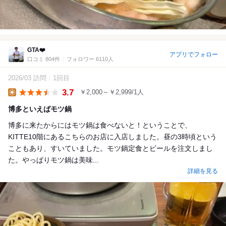
GTA❤️
アプリでフォロー
口コミ 804件
フォロワー 6110人
2026/03 訪問
1回目
3.7
￥2,000～￥2,999/1人
Lunch
博多といえばモツ鍋
博多に来たからにはモツ鍋は食べないと！ということで、
KITTE10階にあるこちらのお店に入店しました。昼の3時頃という
こともあり、すいていました。モツ鍋定食とビールを注文しまし
た。やっぱりモツ鍋は美味...
詳細を見る