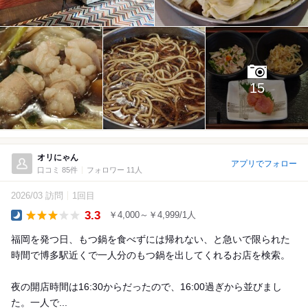
15
オリにゃん
アプリでフォロー
口コミ 85件
フォロワー 11人
2026/03 訪問
1回目
3.3
￥4,000～￥4,999/1人
Dinner
福岡を発つ日、もつ鍋を食べずには帰れない、と急いで限られた
時間で博多駅近くで一人分のもつ鍋を出してくれるお店を検索。
夜の開店時間は16:30からだったので、16:00過ぎから並びまし
た。一人で...