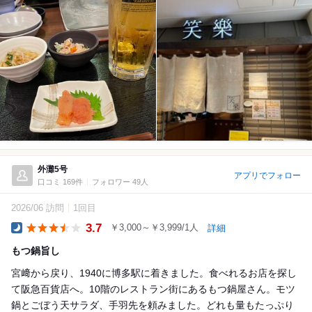
外灘5号
アプリでフォロー
口コミ 169件
フォロワー 49人
2026/06 訪問
1回目
3.7
￥3,000～￥3,999/1人
詳細
Dinner
もつ鍋旨し
宮﨑から戻り、1940に博多駅に着きました。食べれるお店を探し
て阪急百貨店へ。10階のレストラン街にあるもつ鍋屋さん。モツ
鍋とごぼう天サラダ、手羽先を頼みました。どれも量もたっぷり