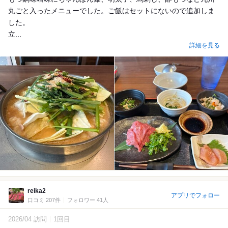
丸ごと入ったメニューでした。ご飯はセットにないので追加しま
した。
立...
詳細を見る
reika2
アプリでフォロー
口コミ 207件
フォロワー 41人
2026/04 訪問
1回目