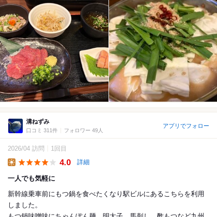
溝ねずみ
アプリでフォロー
口コミ 311件
フォロワー 49人
2026/04 訪問
1回目
4.0
詳細
Lunch
一人でも気軽に
新幹線乗車前にもつ鍋を食べたくなり駅ビルにあるこちらを利用
しました。
もつ鍋味噌味にちゃんぽん麺、明太子、馬刺し、酢もつなど九州