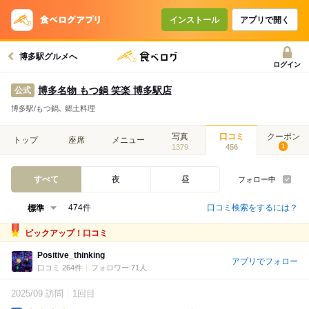
インストール
アプリで開く
博多駅グルメへ
ログイン
博多名物 もつ鍋 笑楽 博多駅店
公式
博多駅/もつ鍋､ 郷土料理
写真
口コミ
クーポン
トップ
座席
メニュー
1379
456
1
すべて
夜
昼
フォロー中
口コミ検索をするには？
474件
ピックアップ！口コミ
Positive_thinking
アプリでフォロー
口コミ 264件
フォロワー 71人
2025/09 訪問
1回目