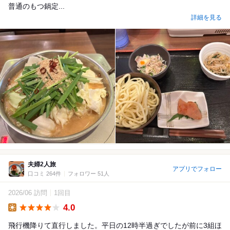
普通のもつ鍋定...
詳細を見る
夫婦2人旅
アプリでフォロー
口コミ 264件
フォロワー 51人
2026/06 訪問
1回目
4.0
Lunch
飛行機降りて直行しました。平日の12時半過ぎでしたが前に3組ほ