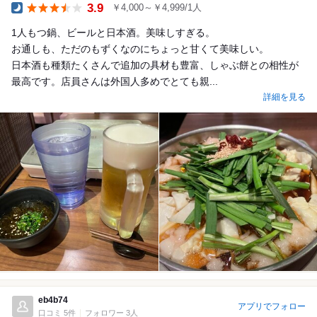
3.9
￥4,000～￥4,999/1人
Dinner
1人もつ鍋、ビールと日本酒。美味しすぎる。
お通しも、ただのもずくなのにちょっと甘くて美味しい。
日本酒も種類たくさんで追加の具材も豊富、しゃぶ餅との相性が
最高です。店員さんは外国人多めでとても親...
詳細を見る
eb4b74
アプリでフォロー
口コミ 5件
フォロワー 3人