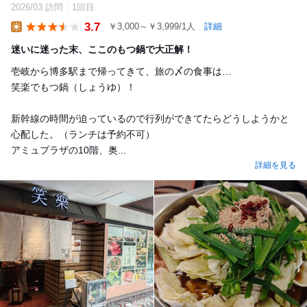
2026/03 訪問
1回目
3.7
￥3,000～￥3,999/1人
詳細
Lunch
迷いに迷った末、ここのもつ鍋で大正解！
壱岐から博多駅まで帰ってきて、旅の〆の食事は…
笑楽でもつ鍋（しょうゆ）！
新幹線の時間が迫っているので行列ができてたらどうしようかと
心配した。（ランチは予約不可）
アミュプラザの10階、奥...
詳細を見る