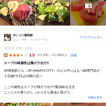
7
ポンコツ薬剤師
アプリでフォロー
口コミ 54件
フォロワー 4人
2026/07 訪問
1回目
3.5
￥5,000～￥5,999/1人
詳細
Lunch
スープの味個性は鶏ガラ出汁‼️
JR博多駅ビル（JR HAKATA CITY）のビル中にはもつ鍋専門店が
２店舗‼️今日は10階の店へ
ここの個性はスープが鶏ガラ出汁‼️醤油味を注文
ニンニクの香りがしっかり立ち醤油と鶏ガラ...
詳細を見る