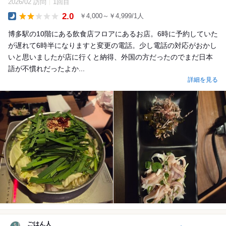
2026/02 訪問
1回目
2.0
￥4,000～￥4,999/1人
Dinner
博多駅の10階にある飲食店フロアにあるお店。6時に予約していた
が遅れて6時半になりますと変更の電話。少し電話の対応がおかし
いと思いましたが店に行くと納得、外国の方だったのでまだ日本
語が不慣れだったよか...
詳細を見る
ごはん人