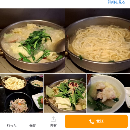
詳細を見る
電話
行った
保存
共有
LEOkobe