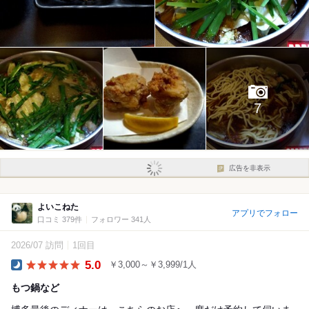
7
広告を非表示
よいこねた
アプリでフォロー
口コミ 379件
フォロワー 341人
2026/07 訪問
1回目
5.0
￥3,000～￥3,999/1人
Dinner
もつ鍋など