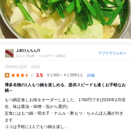
上杉けんちん汁
アプリでフォロー
口コミ 911件
フォロワー 1439人
2026/02 訪問
1回目
3.5
￥1,000～￥1,999/1人
詳細
Lunch
博多名物の1人もつ鍋を楽しめる、提供スピードも速くお手軽なお
鍋～
もつ鍋定食しお味をオーダーしました、1780円です(2026年2月現
在、味は醤油・味噌・塩から選択)
定食にはもつ鍋・明太子・ナムル・酢もつ・ちゃんぽん麺が付き
ます
ココは手軽に1人でもつ鍋を楽し...