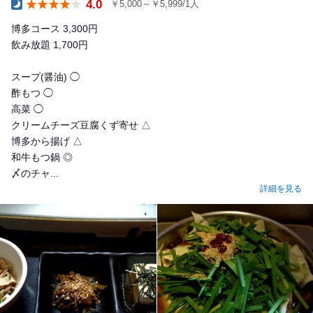
4.0
￥5,000～￥5,999/1人
Dinner
博多コース 3,300円
飲み放題 1,700円
スープ(醤油) ◯
酢もつ ◯
高菜 ◯
クリームチーズ豆腐くず寄せ △
博多から揚げ △
和牛もつ鍋 ◎
〆のチャ...
詳細を見る