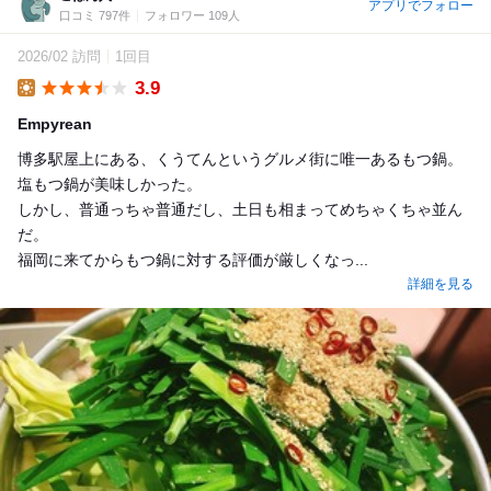
アプリでフォロー
口コミ 797件
フォロワー 109人
2026/02 訪問
1回目
3.9
Lunch
Empyrean
博多駅屋上にある、くうてんというグルメ街に唯一あるもつ鍋。
塩もつ鍋が美味しかった。
しかし、普通っちゃ普通だし、土日も相まってめちゃくちゃ並ん
だ。
福岡に来てからもつ鍋に対する評価が厳しくなっ...
詳細を見る