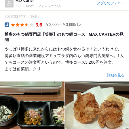
Max Carter
アプリでフォロー
口コミ 670件
フォロワー 84人
2026/03 訪問
1回目
3.6
￥3,000～￥3,999/1人
Dinner
博多のもつ鍋専門店【笑樂】のもつ鍋コース | MAX CARTERの見
聞
やっぱり博多に来たからにはもつ鍋を食べるぞ！というわけで、
博多駅直結の商業施設アミュプラザ内のもつ鍋専門店笑樂へ。1人
でもコースの注文可というので、博多コース3,200円を注文。
まずは前菜類。クリ...
詳細を見る