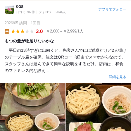
KGS
アプリでフォロー
口コミ 707件
フォロワー 2044人
2026/05 訪問
1回目
3.0
￥2,000～￥2,999/1人
Lunch
もつの量が物足りないかな
平日の13時すぎに出向くと、先客さんでほぼ満卓だけど2人掛け
のテーブル席を確保。注文はQRコード経由でスマホからなので、
スタッフさんは運んできて簡単な説明をするだけ。店内は、和食
のファミレス的な設え...
詳細を見る