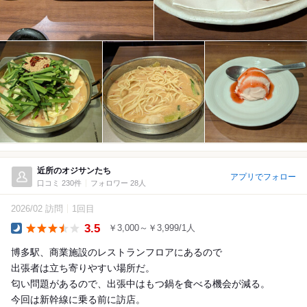
近所のオジサンたち
アプリでフォロー
口コミ 230件
フォロワー 28人
2026/02 訪問
1回目
3.5
￥3,000～￥3,999/1人
Dinner
博多駅、商業施設のレストランフロアにあるので
出張者は立ち寄りやすい場所だ。
匂い問題があるので、出張中はもつ鍋を食べる機会が減る。
今回は新幹線に乗る前に訪店。