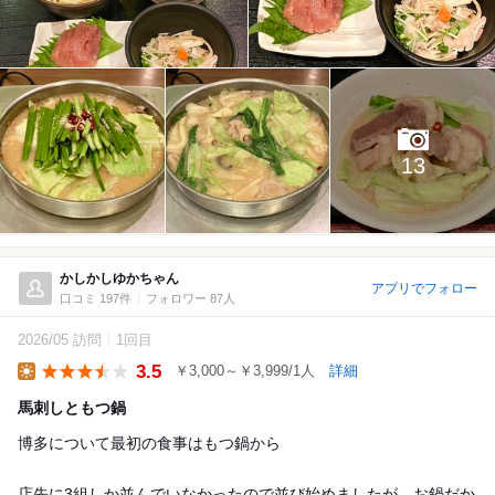
13
かしかしゆかちゃん
アプリでフォロー
口コミ 197件
フォロワー 87人
2026/05 訪問
1回目
3.5
￥3,000～￥3,999/1人
詳細
Lunch
馬刺しともつ鍋
博多について最初の食事はもつ鍋から
店先に3組しか並んでいなかったので並び始めましたが、お鍋だか