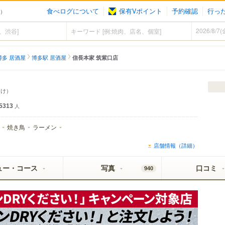
食べログについて
保有Vポイント
予約確認
行っ
屋）
博多 居酒屋
博多駅 居酒屋
信長本家 筑紫口店
んけ）
5313
人
焼き鳥
ラーメン
店舗情報（詳細）
ュー・コース
写真
口コミ
940