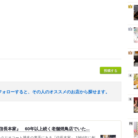
1
2
3
投稿する
4
フォローすると、その人のオススメのお店から探せます。
5
長本家』 60年以上続く老舗焼鳥店でいた...
ホテルクリオコート博多の裏手にある『信長本家』 1964年に創