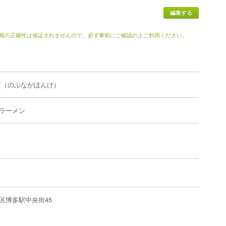
報の正確性は保証されませんので、必ず事前にご確認の上ご利用ください。
店
（のぶながほんけ）
ラーメン
区
博多駅中央街
45