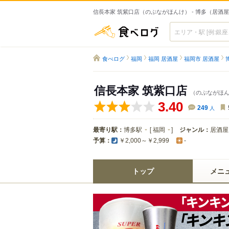
信長本家 筑紫口店（のぶながほんけ） - 博多（居酒
食べログ
食べログ
福岡
福岡 居酒屋
福岡市 居酒屋
信長本家 筑紫口店
（のぶながほ
3.40
249
人
最寄り駅：
博多駅
[
福岡
]
ジャンル：
居酒屋
予算：
￥2,000～￥2,999
-
トップ
メニ