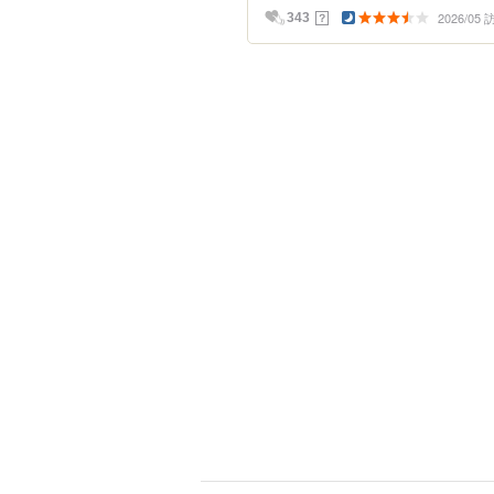
2026/05
？
343