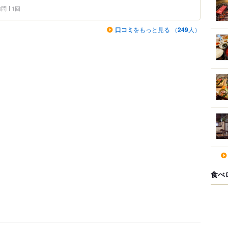
 訪問
1回
口コミ
をもっと見る （
249
人）
食べ