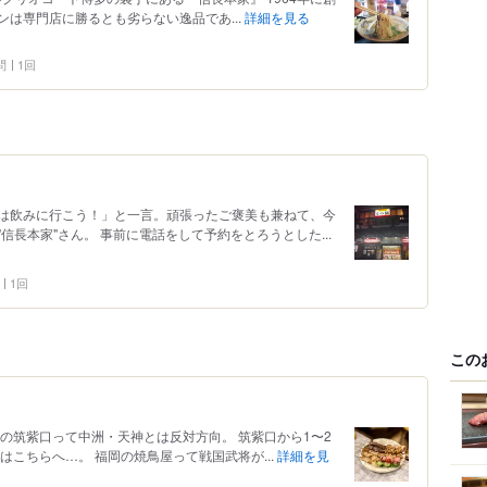
は専門店に勝るとも劣らない逸品であ...
詳細を見る
問
1回
は飲みに行こう！」と一言。頑張ったご褒美も兼ねて、今
長本家"さん。 事前に電話をして予約をとろうとした...
1回
この
の筑紫口って中洲・天神とは反対方向。 筑紫口から1〜2
はこちらへ…。 福岡の焼鳥屋って戦国武将が...
詳細を見