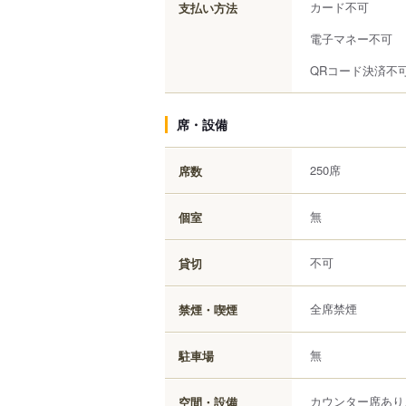
カード不可
支払い方法
電子マネー不可
QRコード決済不
席・設備
250席
席数
無
個室
不可
貸切
全席禁煙
禁煙・喫煙
無
駐車場
カウンター席あり
空間・設備