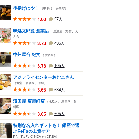
串揚げはやし
（串揚げ、居酒屋）
4.00
57
人
味処太郎源 創業店
（居酒屋、海鮮、天
ぷら）
3.73
435
人
中州屋台 紀文
（居酒屋）
3.73
105
人
アジフライセンターおむこさん
（食堂、居酒屋、海鮮）
3.65
634
人
濱田屋 店屋町店
（水炊き、居酒屋、鳥
料理）
3.65
605
人
特別な名入れギフトも！ 銀座で選
ぶReFaの上質ケア
PR（ReFa GINZA on CREA）