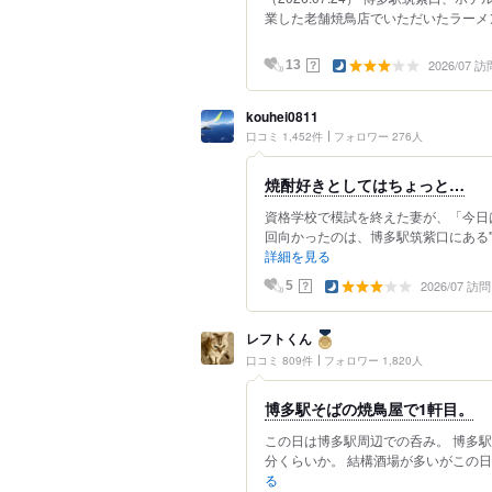
業した老舗焼鳥店でいただいたラーメン
2026/07 訪
？
13
kouhei0811
口コミ 1,452件
フォロワー 276人
焼酎好きとしてはちょっと…
資格学校で模試を終えた妻が、「今日
回向かったのは、博多駅筑紫口にある"信
詳細を見る
2026/07 訪問
？
5
レフトくん
口コミ 809件
フォロワー 1,820人
博多駅そばの焼鳥屋で1軒目。
この日は博多駅周辺での呑み。 博多駅
分くらいか。 結構酒場が多いがこの日
る