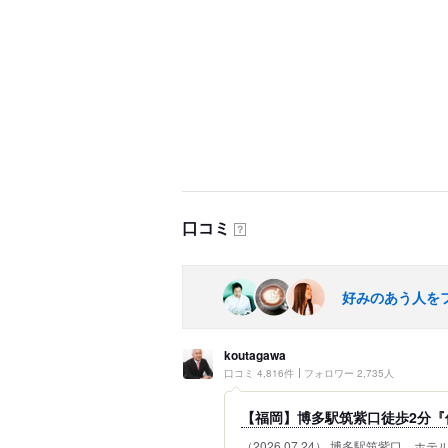
口コミ
？
好みのあう人を
koutagawa
口コミ 4,816件
フォロワー 2,735人
【福岡】博多駅筑紫口徒歩2分『信
（2026.07.24） 博多駅筑紫口、