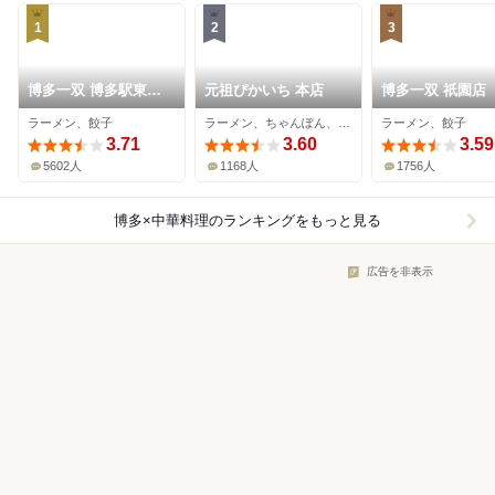
1
2
3
博多一双 博多駅東本
元祖ぴかいち 本店
博多一双 祇園店
店
ラーメン、餃子
ラーメン、ちゃんぽん、中華料理
ラーメン、餃子
3.71
3.60
3.59
5602人
1168人
1756人
博多×中華料理
のランキングをもっと見る
広告を非表示