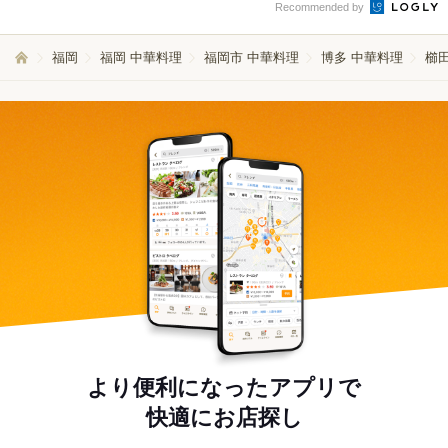
Recommended by
福岡
福岡 中華料理
福岡市 中華料理
博多 中華料理
櫛
より便利になったアプリで
快適にお店探し