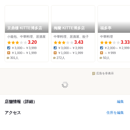
京鼎樓 KITTE博多店
梅蘭 KITTE博多店
福多亭
小籠包、中華料理、居酒屋
中華料理、居酒屋、餃子
中華料理
3.20
3.43
3.33
￥3,000～￥3,999
￥3,000～￥3,999
￥2,000～￥2,999
Dinner:
Dinner:
Dinner:
￥1,000～￥1,999
￥1,000～￥1,999
～￥999
Lunch:
Lunch:
Lunch:
301人
272人
50人
広告を非表示
店舗情報（詳細）
編集
アクセス
住所を編集