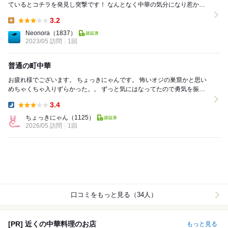
ているとコチラを発見し突撃です！ なんとなく中華の気分になり惹かれ
てしまいました… 店内はカウンター、テ...
3.2
Lunch:
Neonora
（1837）
2023/05 訪問
1回
普通の町中華
お疲れ様でございます。 ちょっきにゃんです。 怖いオジの巣窟かと思い
めちゃくちゃ入りずらかった。。 ずっと気にはなってたので勇気を振り
絞り入店 なんて事ない普通の町...
3.4
Dinner:
ちょっきにゃん
（1125）
2026/05 訪問
1回
口コミをもっと見る（34人）
[PR] 近くの中華料理のお店
もっと見る