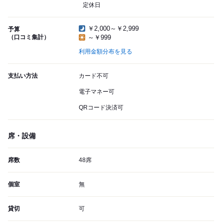
定休日
￥2,000～￥2,999
予算
（口コミ集計）
～￥999
利用金額分布を見る
支払い方法
カード不可
電子マネー可
QRコード決済可
席・設備
席数
48席
個室
無
貸切
可