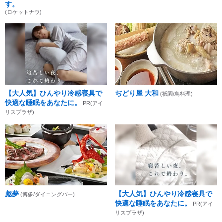
す。
(ロケットナウ)
【大人気】ひんやり冷感寝具で
ぢどり屋 大和
(祇園/鳥料理)
快適な睡眠をあなたに。
PR(アイ
リスプラザ)
彪夢
【大人気】ひんやり冷感寝具で
(博多/ダイニングバー)
快適な睡眠をあなたに。
PR(アイ
リスプラザ)