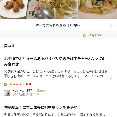
すべての写真を見る（153件）
広告を非表示
口コミ
お手頃でボリュームあるパリパリ焼きそば半チャーハンとの組
み合わせ
博多駅周辺の駅ビルなどはいいお値段しますが、ちょっと足を伸ばせばお
手頃なお店が。 ランチのメニューは結構色々あります。 マイブームの皿
うどん・パリパリ焼きそばがありましたの...
4.0
Lunch:
yuu_ya
（377）
2026/05 訪問
1回
博多駅近くにて…気軽に町中華ランチを堪能！
今日は仕事の関係で博多駅付近にて！お昼は何処へ… 目的もなく散策し