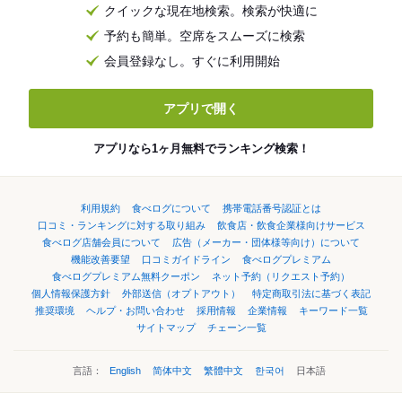
クイックな現在地検索。検索が快適に
予約も簡単。空席をスムーズに検索
会員登録なし。すぐに利用開始
アプリで開く
アプリなら1ヶ月無料でランキング検索！
利用規約
食べログについて
携帯電話番号認証とは
口コミ・ランキングに対する取り組み
飲食店・飲食企業様向けサービス
食べログ店舗会員について
広告（メーカー・団体様等向け）について
機能改善要望
口コミガイドライン
食べログプレミアム
食べログプレミアム無料クーポン
ネット予約（リクエスト予約）
個人情報保護方針
外部送信（オプトアウト）
特定商取引法に基づく表記
推奨環境
ヘルプ・お問い合わせ
採用情報
企業情報
キーワード一覧
サイトマップ
チェーン一覧
言語：
English
简体中文
繁體中文
한국어
日本語