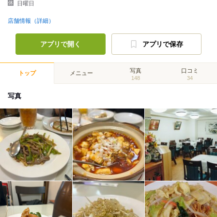
日曜日
店舗情報（詳細）
アプリで開く
アプリで保存
写真
口コミ
トップ
メニュー
148
34
写真