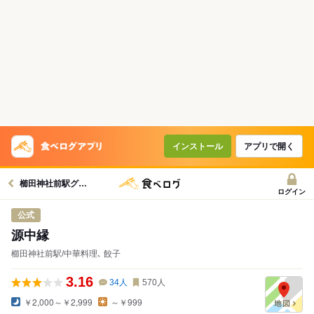
インストール
アプリで開く
櫛田神社前駅グルメへ
ログイン
公式
源中縁
櫛田神社前駅/中華料理､ 餃子
3.16
34
人
570
人
￥2,000～￥2,999
～￥999