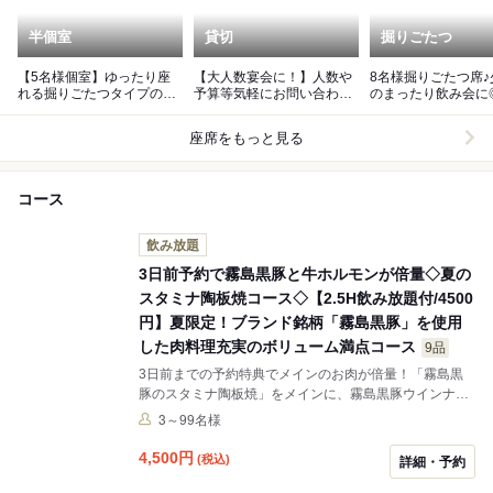
半個室
貸切
掘りごたつ
【5名様個室】ゆったり座
【大人数宴会に！】人数や
8名様掘りごたつ席♪
れる掘りごたつタイプのお
予算等気軽にお問い合わせ
のまったり飲み会に
席です！
ください！
座席をもっと見る
コース
飲み放題
3日前予約で霧島黒豚と牛ホルモンが倍量◇夏の
スタミナ陶板焼コース◇【2.5H飲み放題付/4500
円】夏限定！ブランド銘柄「霧島黒豚」を使用
した肉料理充実のボリューム満点コース
9品
3日前までの予約特典でメインのお肉が倍量！「霧島黒
豚のスタミナ陶板焼」をメインに、霧島黒豚ウインナー
＆ベーコン焼き、九州三元豚ローストポークなど、ボリ
3～99名様
ューム満点のコースです。メインの陶板焼きは鶏の塩レ
モン陶板、スパイシートマト陶板に変更できます。変更
4,500
円
(税込)
詳細・予約
のご希望は備考欄にお願いします。記載ない場合は「霧
島黒豚のスタミナ陶板焼」を提供いたします。