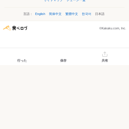
サイトマップ
チェーン一覧
言語：
English
简体中文
繁體中文
한국어
日本語
©Kakaku.com, Inc.
行った
保存
共有