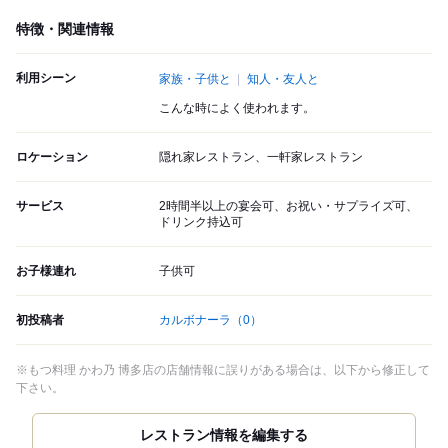
特徴・関連情報
利用シーン
家族・子供と
知人・友人と
こんな時によく使われます。
ロケーション
隠れ家レストラン、一軒家レストラン
サービス
2時間半以上の宴会可、お祝い・サプライズ可、
ドリンク持込可
お子様連れ
子供可
初投稿者
カルボナーラ
（0）
※もつ料理 かわ乃 博多店の店舗情報に誤りがある場合は、以下から修正して
下さい。
レストラン情報を編集する