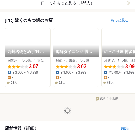
口コミをもっと見る（186人）
[PR] 近くのもつ鍋のお店
もっと見る
九州名物とめ手羽 博
海鮮ダイニング 博多
にっこり屋 博多
多駅前店
美蔵 ホテルルートイ
口店
居酒屋、もつ鍋、手羽先
居酒屋、海鮮、もつ鍋
居酒屋、もつ鍋、海
ン博多駅前店
3.07
3.03
3.09
￥3,000～￥3,999
￥3,000～￥3,999
￥3,000～￥3,999
Dinner:
Dinner:
Dinner:
-
-
-
Lunch:
Lunch:
Lunch:
93人
15人
68人
広告を非表示
店舗情報（詳細）
編集