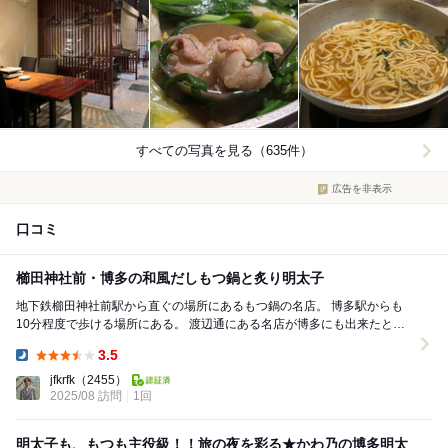
すべての写真を見る（635件）
広告を非表示
口コミ
櫛田神社前・博多の和風だしもつ鍋と炙り明太子
地下鉄櫛田神社前駅から直ぐの場所にあるもつ鍋の名店。 博多駅からも
10分程度で歩ける場所にある。 渡辺通にある名店が博多にも出来たと友
人に勧められて訪れた。 ２階のテ...
3.5
Dinner:
jfkrfk
（2455）
2025/08 訪問
1回
明太子も、もつも主役級！！旅の夜を彩る★かわ乃の博多明太