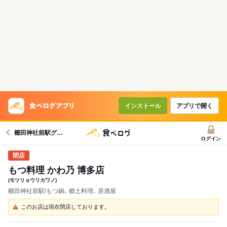
インストール
アプリで開く
櫛田神社前駅グルメへ
ログイン
もつ料理 かわ乃 博多店
(モツリョウリカワノ)
櫛田神社前駅/もつ鍋､ 郷土料理､ 居酒屋
このお店は現在閉店しております。