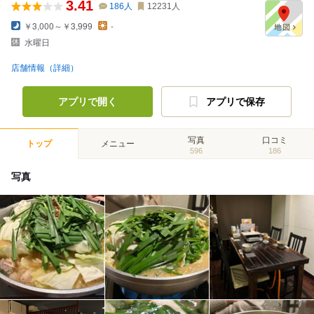
3.41
186
人
12231
人
￥3,000～￥3,999
-
水曜日
店舗情報（詳細）
アプリで開く
アプリで保存
写真
口コミ
トップ
メニュー
596
186
写真