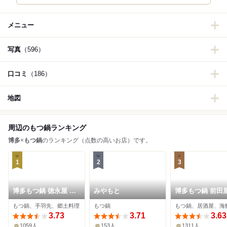
メニュー
写真
（596）
口コミ
（186）
地図
周辺のもつ鍋ランキング
博多
×
もつ鍋
のランキング（点数の高いお店）です。
1
2
3
博多もつ鍋 徳永屋 総
みやもと
博多もつ鍋 前田屋
本店
本店
もつ鍋、手羽先、郷土料理
もつ鍋
もつ鍋、居酒屋、海
3.73
3.71
3.63
1059人
153人
1311人