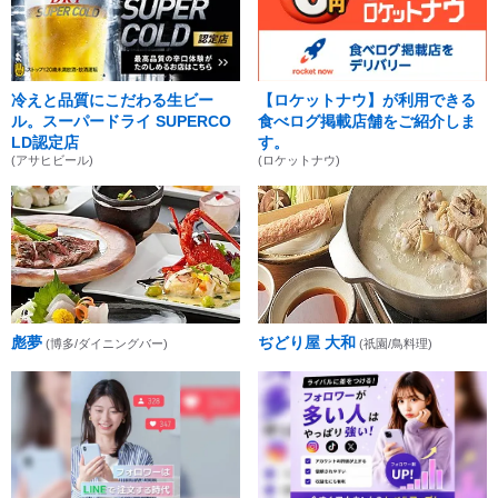
冷えと品質にこだわる生ビー
【ロケットナウ】が利用できる
ル。スーパードライ SUPERCO
食べログ掲載店舗をご紹介しま
LD認定店
す。
(アサヒビール)
(ロケットナウ)
彪夢
ぢどり屋 大和
(博多/ダイニングバー)
(祇園/鳥料理)