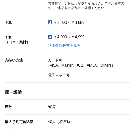
営業時間・定休日は変更となる場合がございますの
で、ご来店前に店舗にご確認ください。
￥3,000～￥3,999
予算
￥4,000～￥4,999
予算
（口コミ集計）
利用金額分布を見る
支払い方法
カード可
（VISA、Master、JCB、AMEX、Diners）
電子マネー可
席・設備
席数
90席
最大予約可能人数
40人（着席時）