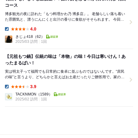
コース
博多観光の夜に訪れた「もつ料理かわ乃 博多店」。 老舗らしい落ち着い
た雰囲気と、漂うにんにくと出汁の香りに食欲がそそられます。 今回は
人気の博多明太コース4400円税込をいただ...
4.0
Dinner:
きじょ418
（62）
2025/03 訪問
1回
【元祖もつ鍋】伝統の味は「本物」の味！今日は寒いけん！あ
ったまるばい！
実は明太子って福岡でも日常的に食卓に並ぶものではないんです。“庶民
の味”と言うより、どちらかと言えばお土産だったりご贈答用で。家の冷
蔵庫にあったら、とっても喜びます。 博...
3.9
Dinner:
TACKNMON
（1589）
2025/02 訪問
1回