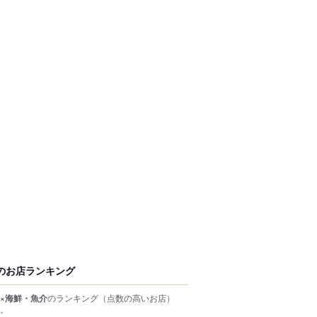
のお店ランキング
×海鮮・魚介
のランキング
（点数の高いお店）
。