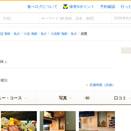
食べログについて
保有Vポイント
予約確認
行っ
辺 海鮮・魚介
小浜 海鮮・魚介
小浜駅 海鮮・魚介
浜照
58
人
日曜日
店舗情報（詳細）
ュー・コース
写真
口コミ
80