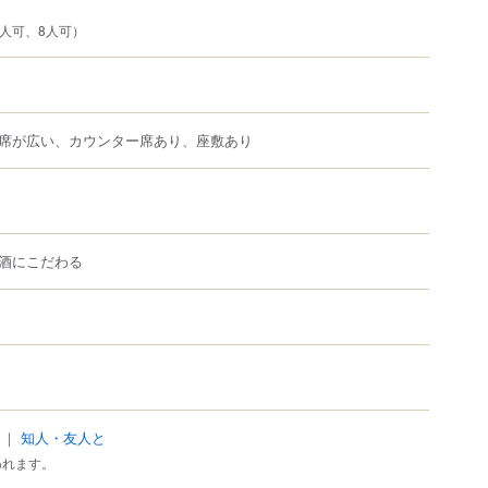
6人可、8人可）
席が広い、カウンター席あり、座敷あり
酒にこだわる
｜
知人・友人と
われます。