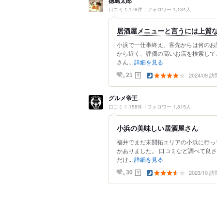
徳島太郎
口コミ 1,178件
フォロワー 1,134人
居酒屋メニューと言うには上質
小浜で一仕事終え、客先からは何のお
から近く、評価の高いお店を検索して
さん...
詳細を見る
2024/09 訪
？
21
グルメ帝王
口コミ 1,158件
フォロワー 1,815人
小浜の美味しい居酒屋さん
福井でまだ未開拓エリアの小浜に行っ
かありました。 口コミなど調べて良
だけ...
詳細を見る
2023/10 訪
？
30