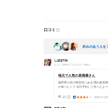
口コミ
？
好みのあう人を
しぽぽ728
口コミ 329件
フォロワー 390人
地元で人気の居酒屋さん
福井県小浜の商店街にある 隠れ家居酒
が食べたくて 当日予約して伺ったよ〜✨
2023/10 訪
？
21