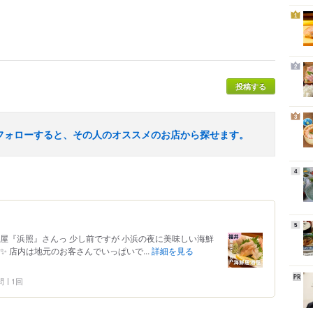
1
2
投稿する
3
フォローすると、その人のオススメのお店から探せます。
4
5
屋『浜照』さんっ 少し前ですが 小浜の夜に美味しい海鮮
 店内は地元のお客さんでいっぱいで...
詳細を見る
問
1回