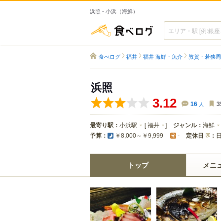
浜照 - 小浜（海鮮）
食べログ
食べログ
福井
福井 海鮮・魚介
敦賀・若狭周
浜照
3.12
16
人
3
最寄り駅：
小浜駅
[
福井
]
ジャンル：
海鮮
予算：
定休日
：
￥8,000～￥9,999
-
トップ
メニ