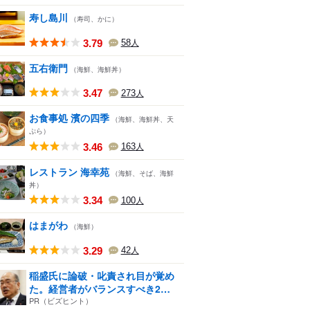
寿し島川
（寿司、かに）
3.79
58
人
五右衛門
（海鮮、海鮮丼）
3.47
273
人
お食事処 濱の四季
（海鮮、海鮮丼、天
ぷら）
3.46
163
人
レストラン 海幸苑
（海鮮、そば、海鮮
丼）
3.34
100
人
はまがわ
（海鮮）
3.29
42
人
稲盛氏に論破・叱責され目が覚め
た。経営者がバランスすべき2
つ...
PR（ビズヒント）