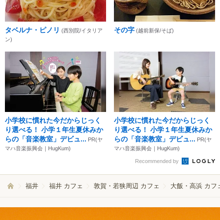
タベルナ・ピノリ
その字
(西別院/イタリア
(越前新保/そば)
ン)
小学校に慣れた今だからじっく
小学校に慣れた今だからじっく
り選べる！ 小学１年生夏休みか
り選べる！ 小学１年生夏休みか
らの「音楽教室」デビュ...
らの「音楽教室」デビュ...
PR(ヤ
PR(ヤ
マハ音楽振興会｜HugKum)
マハ音楽振興会｜HugKum)
Recommended by
福井
福井 カフェ
敦賀・若狭周辺 カフェ
大飯・高浜 カフ