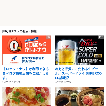
[PR]おススメのお店・情報
PR
PR
【ロケットナウ】が利用できる
冷えと品質にこだわる生ビー
食べログ掲載店舗をご紹介しま
ル。スーパードライ SUPERCO
す。
LD認定店
(ロケットナウ)
(アサヒビール)