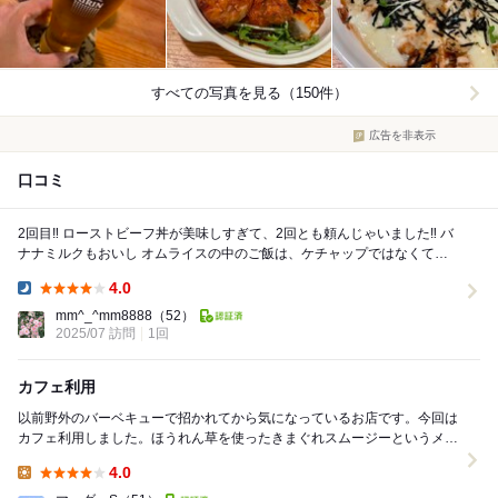
すべての写真を見る（150件）
広告を非表示
口コミ
2回目‼︎ ローストビーフ丼が美味しすぎて、2回とも頼んじゃいました‼︎ バ
ナナミルクもおいし オムライスの中のご飯は、ケチャップではなくて、
バターライス？チャーハンみた...
4.0
Dinner:
mm^_^mm8888
（52）
2025/07 訪問
1回
カフェ利用
以前野外のバーベキューで招かれてから気になっているお店です。今回は
カフェ利用しました。ほうれん草を使ったきまぐれスムージーというメニ
ューのみ頂きました。パンケーキを色々種類が豊富だ...
4.0
Lunch: