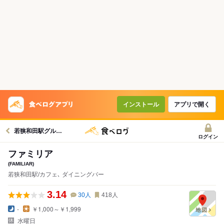
インストール
アプリで開く
若狭和田駅グルメへ
ログイン
ファミリア
(FAMILIAR)
若狭和田駅/カフェ､ ダイニングバー
3.14
30
人
418
人
-
￥1,000～￥1,999
水曜日