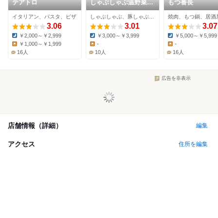
テアトロ
しゃぶしゃぶ温野菜
もつ番長
敦賀店
イタリアン、パスタ、ピザ
しゃぶしゃぶ、豚しゃぶ、すき焼き
焼肉、もつ鍋、居酒
3.06
3.01
3.07
￥2,000～￥2,999
￥3,000～￥3,999
￥5,000～￥5,999
Dinner:
Dinner:
Dinner:
￥1,000～￥1,999
-
-
Lunch:
Lunch:
Lunch:
16人
10人
16人
広告を非表示
店舗情報（詳細）
編集
アクセス
住所を編集