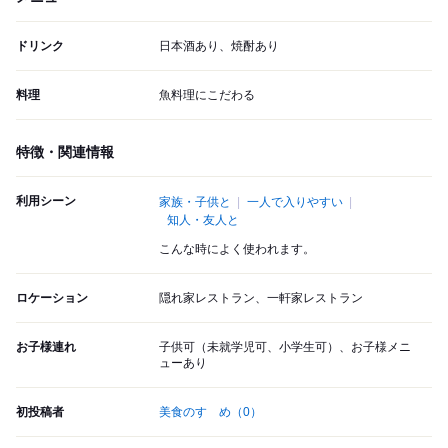
ドリンク
日本酒あり、焼酎あり
料理
魚料理にこだわる
特徴・関連情報
利用シーン
家族・子供と
一人で入りやすい
知人・友人と
こんな時によく使われます。
ロケーション
隠れ家レストラン、一軒家レストラン
お子様連れ
子供可（未就学児可、小学生可）、お子様メニ
ューあり
初投稿者
美食のすゝめ
（0）