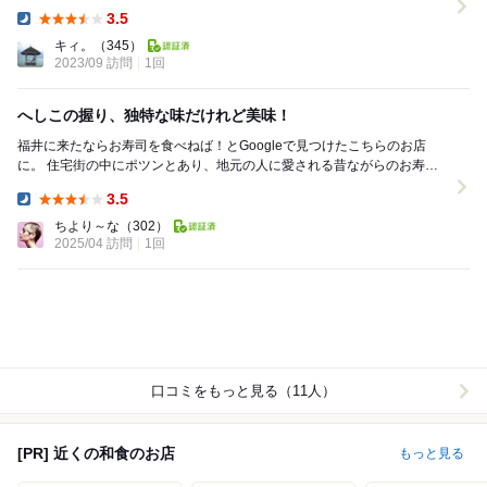
へ進むと現れる小さなお寿司屋さん。自...
3.5
Dinner:
キィ。
（345）
2023/09 訪問
1回
へしこの握り、独特な味だけれど美味！
福井に来たならお寿司を食べねば！とGoogleで見つけたこちらのお店
に。 住宅街の中にポツンとあり、地元の人に愛される昔ながらのお寿司
屋さん、といった感じ。 年配のご夫婦と娘さ...
3.5
Dinner:
ちより～な
（302）
2025/04 訪問
1回
口コミをもっと見る（11人）
[PR] 近くの和食のお店
もっと見る