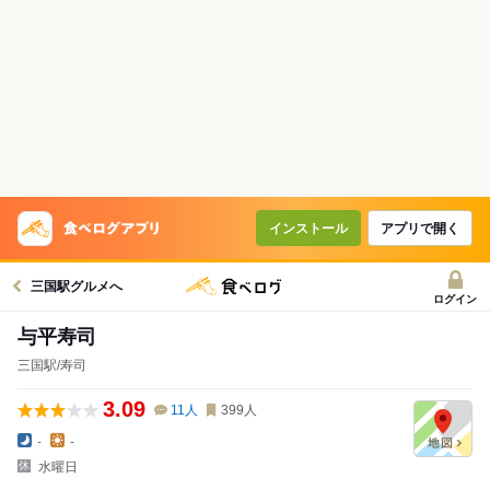
インストール
アプリで開く
三国駅グルメへ
ログイン
与平寿司
三国駅/寿司
3.09
11
人
399
人
-
-
水曜日