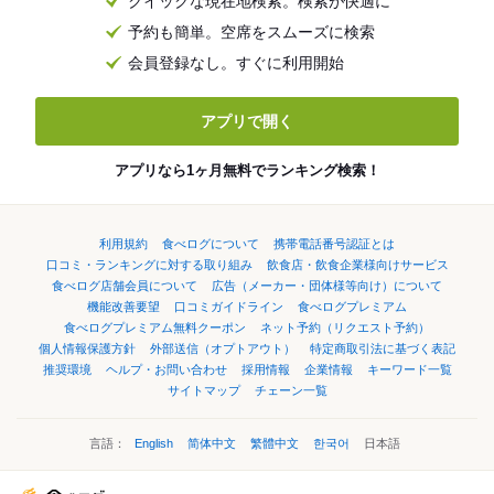
クイックな現在地検索。検索が快適に
予約も簡単。空席をスムーズに検索
会員登録なし。すぐに利用開始
アプリで開く
アプリなら1ヶ月無料でランキング検索！
利用規約
食べログについて
携帯電話番号認証とは
口コミ・ランキングに対する取り組み
飲食店・飲食企業様向けサービス
食べログ店舗会員について
広告（メーカー・団体様等向け）について
機能改善要望
口コミガイドライン
食べログプレミアム
食べログプレミアム無料クーポン
ネット予約（リクエスト予約）
個人情報保護方針
外部送信（オプトアウト）
特定商取引法に基づく表記
推奨環境
ヘルプ・お問い合わせ
採用情報
企業情報
キーワード一覧
サイトマップ
チェーン一覧
言語：
English
简体中文
繁體中文
한국어
日本語