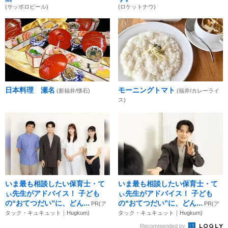
(サッポロビール)
(ロケットナウ)
日本料理 瀬名
モーニングトマト
(新福井/懐石)
(福井/カレーライ
ス)
いま最も相談したい保育士・て
いま最も相談したい保育士・て
ぃ先生がアドバイス！ 子ども
ぃ先生がアドバイス！ 子ども
の“おてつだい”に、どん...
の“おてつだい”に、どん...
PR(ア
PR(ア
タック・キュキュット｜Hugkum)
タック・キュキュット｜Hugkum)
Recommended by