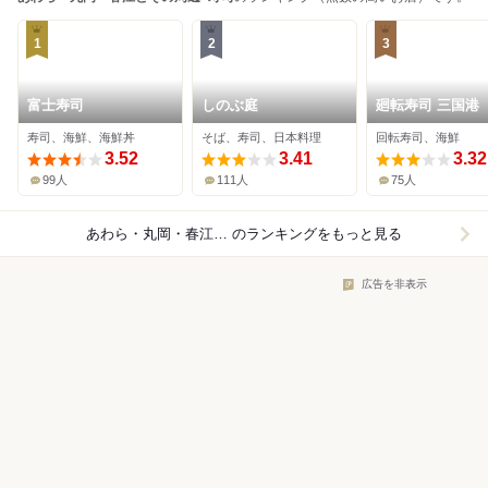
1
2
3
富士寿司
しのぶ庭
廻転寿司 三国港
寿司、海鮮、海鮮丼
そば、寿司、日本料理
回転寿司、海鮮
3.52
3.41
3.32
99人
111人
75人
あわら・丸岡・春江とその周辺×寿司
のランキングをもっと見る
広告を非表示