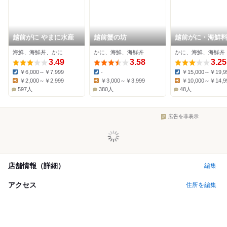
越前がに やまに水産
越前蟹の坊
越前がに・海鮮
門店 みくに隠居
海鮮、海鮮丼、かに
かに、海鮮、海鮮丼
かに、海鮮、海鮮丼
3.49
3.58
3.25
￥6,000～￥7,999
-
￥15,000～￥19,9
Dinner:
Dinner:
Dinner:
￥2,000～￥2,999
￥3,000～￥3,999
￥10,000～￥14,9
Lunch:
Lunch:
Lunch:
597人
380人
48人
広告を非表示
店舗情報（詳細）
編集
アクセス
住所を編集