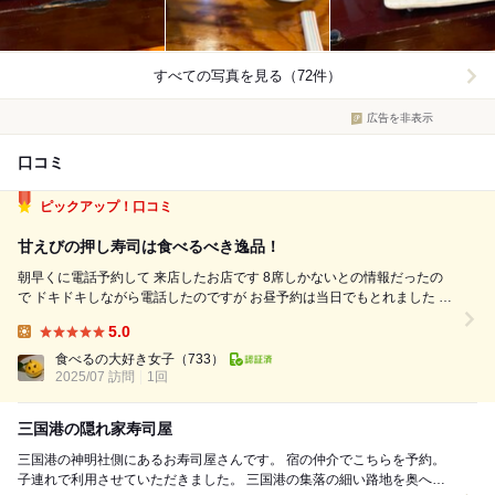
すべての写真を見る（72件）
広告を非表示
口コミ
ピックアップ！口コミ
甘えびの押し寿司は食べるべき逸品！
朝早くに電話予約して 来店したお店です 8席しかないとの情報だったの
で ドキドキしながら電話したのですが お昼予約は当日でもとれました 素
敵な大将で いろんなお話をきかせてもらいました 昼から握りたてのお寿
5.0
司を一貫一貫 カウンターで食べながら 大将のお話が聞けるとか最高す
Lunch:
ぎ...
食べるの大好き女子
（733）
2025/07 訪問
1回
三国港の隠れ家寿司屋
三国港の神明社側にあるお寿司屋さんです。 宿の仲介でこちらを予約。
子連れで利用させていただきました。 三国港の集落の細い路地を奥へ奥