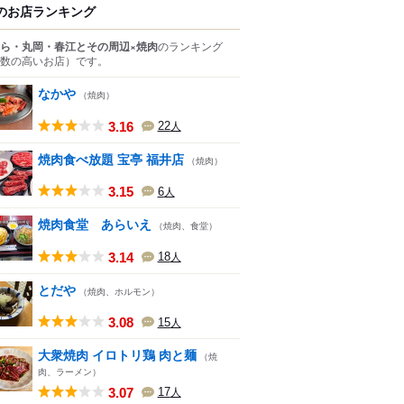
のお店ランキング
ら・丸岡・春江とその周辺×焼肉
のランキング
数の高いお店）
です。
なかや
（焼肉）
3.16
22
人
焼肉食べ放題 宝亭 福井店
（焼肉）
3.15
6
人
焼肉食堂 あらいえ
（焼肉、食堂）
3.14
18
人
とだや
（焼肉、ホルモン）
3.08
15
人
大衆焼肉 イロトリ鶏 肉と麺
（焼
肉、ラーメン）
3.07
17
人