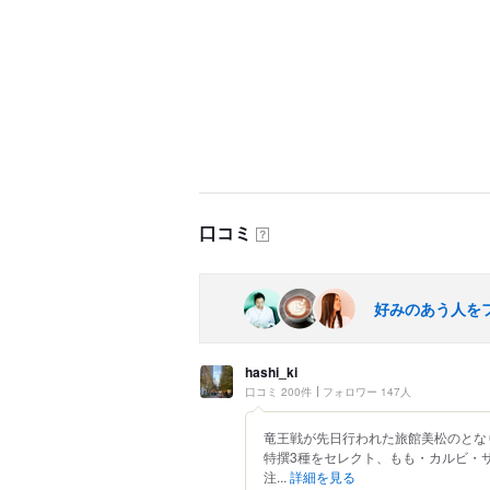
口コミ
？
好みのあう人を
hashi_ki
口コミ 200件
フォロワー 147人
竜王戦が先日行われた旅館美松のとな
特撰3種をセレクト、もも・カルビ・
注...
詳細を見る