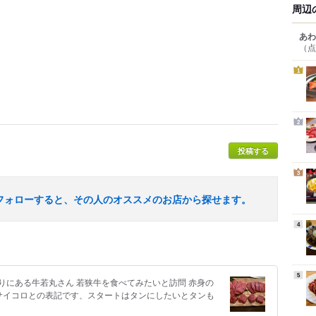
周辺
あわ
（点
1
2
投稿する
3
フォローすると、その人のオススメのお店から探せます。
4
5
りにある牛若丸さん 若狭牛を食べてみたいと訪問 赤身の
サイコロとの表記です、スタートはタンにしたいとタンも