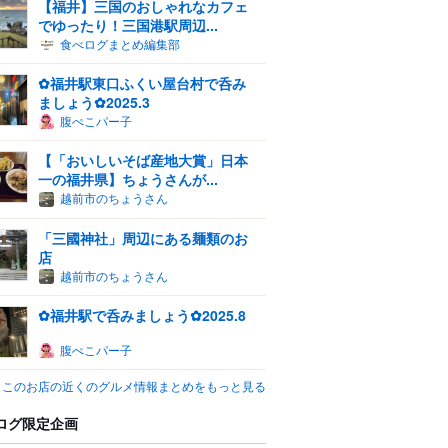
【福井】三国のおしゃれなカフェ
でゆったり！三国港駅周辺...
食べログまとめ編集部
✿福井駅東口ふくい屋台村で呑み
ましょう✿2025.3
腹ぺこパー子
【「おいしいそば産地大賞」日本
一の福井県】ちょうさんが...
越前市のちょうさん
「三國神社」周辺にある麺類のお
店
越前市のちょうさん
✿福井駅で呑みましょう✿2025.8
腹ぺこパー子
このお店の近くのグルメ情報まとめをもっと見る
ログ限定企画