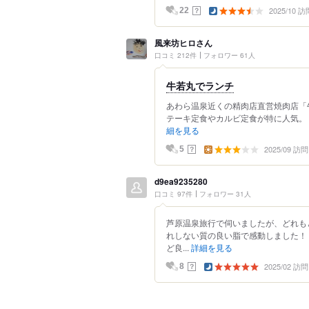
2025/10 訪
？
22
風来坊ヒロさん
口コミ 212件
フォロワー 61人
牛若丸でランチ
あわら温泉近くの精肉店直営焼肉店「
テーキ定食やカルビ定食が特に人気。 
細を見る
2025/09 訪問
？
5
d9ea9235280
口コミ 97件
フォロワー 31人
芦原温泉旅行で伺いましたが、どれも
れしない質の良い脂で感動しました！
ど良...
詳細を見る
2025/02 訪問
？
8