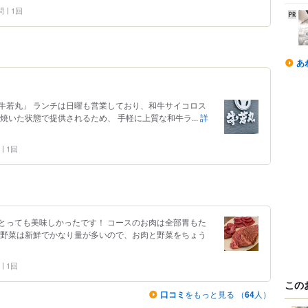
問
1回
あ
牛若丸」 ランチは日曜も営業しており、和牛サイコロス
焼いた状態で提供されるため、 手軽に上質な和牛ラ...
詳
1回
とっても美味しかったです！ コースのお肉は全部胃もた
 野菜は新鮮でかなり量が多いので、お肉と野菜をちょう
1回
この
口コミ
をもっと見る （
64
人）