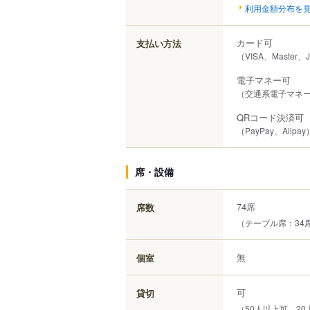
利用金額分布を
カード可
支払い方法
（VISA、Master、
電子マネー可
（交通系電子マネー（S
QRコード決済可
（PayPay、Alipay
席・設備
74席
席数
（テーブル席：34
無
個室
可
貸切
（50人以上可、20