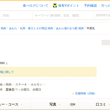
食べログについて
保有Vポイント
予約確認
行っ
 焼肉
あわら・丸岡・春江とその周辺 焼肉
あわら湯のまち駅 焼肉
牛若丸
380
人
情報に関して
ル：
焼肉
ステーキ
ホルモン
定休日
：
火曜日、水曜日
99
店舗情報（詳細）
ュー・コース
写真
口コミ
234