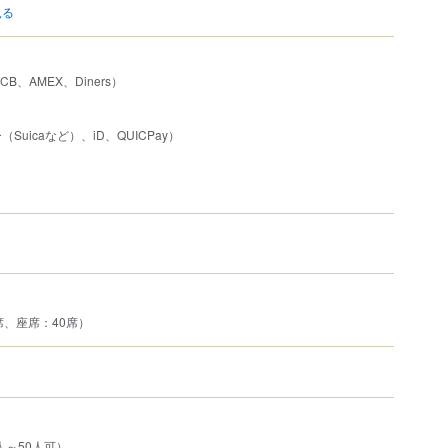
見る
JCB、AMEX、Diners）
uicaなど）、iD、QUICPay）
）
席、座席：40席）
人～50人可）