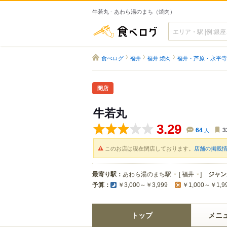
牛若丸 - あわら湯のまち（焼肉）
食べログ
食べログ
福井
福井 焼肉
福井・芦原・永平寺
閉店
牛若丸
3.29
64
人
3
このお店は現在閉店しております。
店舗の掲載
最寄り駅：
あわら湯のまち駅
[
福井
]
ジャン
予算：
￥3,000～￥3,999
￥1,000～￥1,9
トップ
メニ