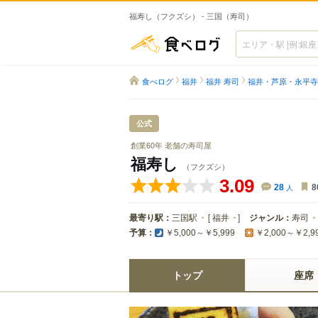
福寿し（フクズシ） - 三国（寿司）
食べログ
食べログ
福井
福井 寿司
福井・芦原・永平寺
公式
創業60年 老舗の寿司屋
福寿し
（フクズシ）
3.09
28
人
8
最寄り駅：
三国駅
[
福井
]
ジャンル：
寿司
予算：
￥5,000～￥5,999
￥2,000～￥2,9
トップ
座席