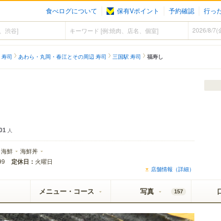
食べログについて
保有Vポイント
予約確認
行っ
 寿司
あわら・丸岡・春江とその周辺 寿司
三国駅 寿司
福寿し
01
人
海鮮
海鮮丼
定休日：
火曜日
99
店舗情報（詳細）
メニュー・コース
写真
157