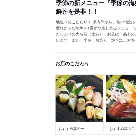
季節の新メニュー『季節の海鮮
鮮丼を是非！！
地魚へのこだわり！ 県内外から、旬の地魚を
獲れたての地魚を1貫ずつ楽しめるメニュー
たっぷりの大名巻（太巻）、お昼は一品もの
います。また、小鉢、お造り、焼き魚、お寿
お店のこだわり
料理
料理
おすすめ其の一
おすすめ其の二