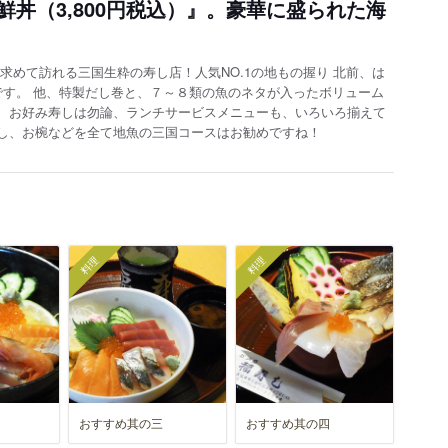
丼（3,800円税込）』。豪華に盛られた海
求めて訪れる三国生粋の寿し店！人気NO.1の地もの握り 北前、は
です。 他、特製だし巻と、７～８類の魚のネタが入ったボリューム
、お好み寿しは勿論、ランチサービスメニューも、いろいろ揃えて
し、お椀などを全て地魚の三国コースはお勧めですね！
料理
料理
おすすめ其の三
おすすめ其の四