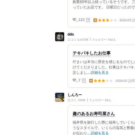
創業60年以上経っているそうです。
っていたお店です。 日曜日だったので
2024/05
？
123
ddo
口コミ 2,473件
フォロワー 742人
テキパキしたお仕事
佇まいは本当に歴史を感じるものでし
けてくださりました。仕事はテキパキ
文しまし...
詳細を見る
2026/02 訪問
？
7
しんろー
口コミ 165件
フォロワー 28人
趣のあるお寿司屋さん
福井県を旅行した際に福寿しでいくら
うなスタイルで、いくらの塩気と酢飯
が伝わり...
詳細を見る