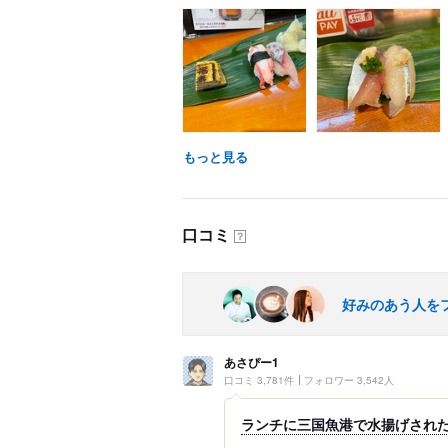
もっと見る
口コミ
？
好みのあう人を
あさぴー1
口コミ 3,781件
フォロワー 3,542人
ランチに三国魚港で水揚げされた