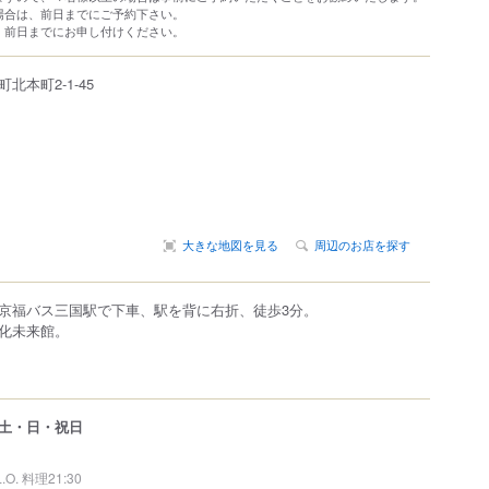
場合は、前日までにご予約下さい。
、前日までにお申し付けください。
町北本町
2-1-45
大きな地図を見る
周辺のお店を探す
京福バス三国駅で下車、駅を背に右折、徒歩3分。
化未来館。
土・日・祝日
L.O. 料理21:30