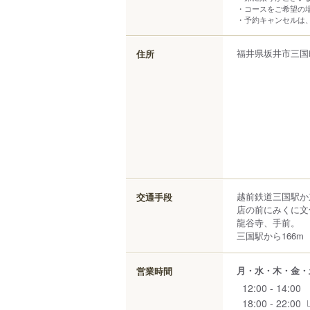
・コースをご希望の
・予約キャンセルは
福井県
坂井市
三国
住所
越前鉄道三国駅か
交通手段
店の前にみくに文
龍谷寺、手前。
三国駅から166m
月・水・木・金・
営業時間
12:00 - 14:00
18:00 - 22:00