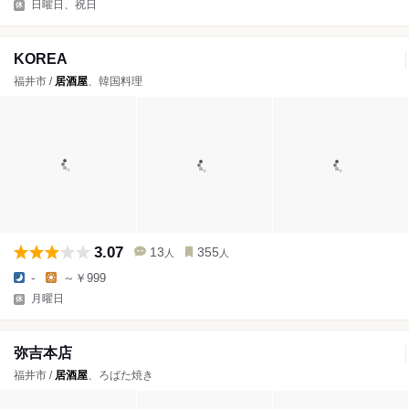
日曜日、祝日
KOREA
福井市 /
居酒屋
、韓国料理
3.07
13
355
人
人
-
～￥999
月曜日
弥吉本店
福井市 /
居酒屋
、ろばた焼き