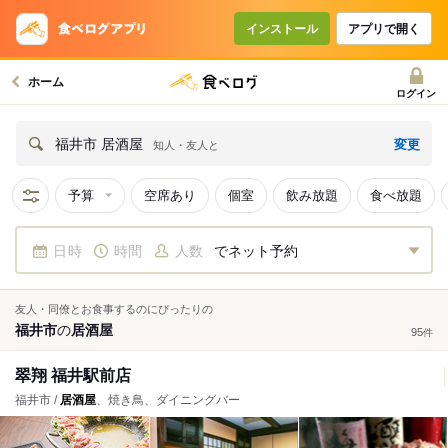
インストール
アプリで開く
ホーム
ログイン
変更
福井市 居酒屋
知人・友人と
予算
空席あり
個室
飲み放題
食べ放題
日時
時間
人数
でネット予約
友人・同僚とお食事するのにぴったりの
福井市
の
居酒屋
95
件
翠翔 福井駅前店
福井市 /
居酒屋
、焼き鳥、ダイニングバー