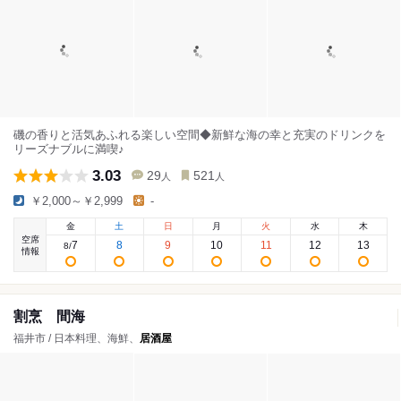
磯の香りと活気あふれる楽しい空間◆新鮮な海の幸と充実のドリンクを
リーズナブルに満喫♪
3.03
29
521
人
人
￥2,000～￥2,999
-
金
土
日
月
火
水
木
空席
7
8
9
10
11
12
13
8
/
情報
割烹 間海
福井市 / 日本料理、海鮮、
居酒屋