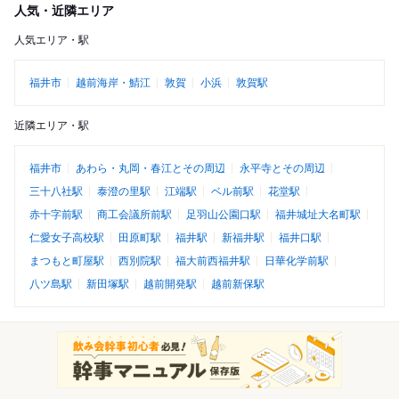
人気・近隣エリア
人気エリア・駅
福井市
越前海岸・鯖江
敦賀
小浜
敦賀駅
近隣エリア・駅
福井市
あわら・丸岡・春江とその周辺
永平寺とその周辺
三十八社駅
泰澄の里駅
江端駅
ベル前駅
花堂駅
赤十字前駅
商工会議所前駅
足羽山公園口駅
福井城址大名町駅
仁愛女子高校駅
田原町駅
福井駅
新福井駅
福井口駅
まつもと町屋駅
西別院駅
福大前西福井駅
日華化学前駅
八ツ島駅
新田塚駅
越前開発駅
越前新保駅