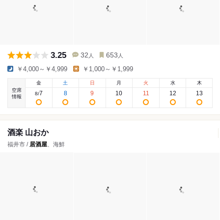
3.25
32
653
人
人
￥4,000～￥4,999
￥1,000～￥1,999
金
土
日
月
火
水
木
空席
7
8
9
10
11
12
13
8
/
情報
酒楽 山おか
福井市 /
居酒屋
、海鮮