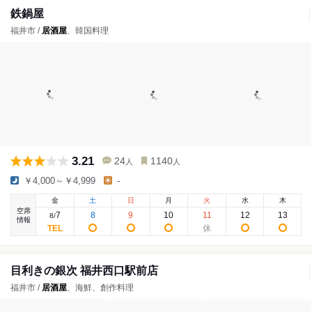
鉄鍋屋
福井市 /
居酒屋
、韓国料理
3.21
24
1140
人
人
￥4,000～￥4,999
-
金
土
日
月
火
水
木
空席
7
8
9
10
11
12
13
8
/
情報
目利きの銀次 福井西口駅前店
福井市 /
居酒屋
、海鮮、創作料理