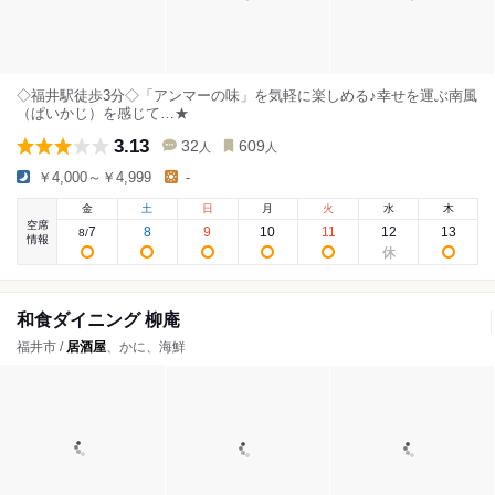
◇福井駅徒歩3分◇「アンマーの味」を気軽に楽しめる♪幸せを運ぶ南風
（ぱいかじ）を感じて…★
3.13
32
609
人
人
￥4,000～￥4,999
-
金
土
日
月
火
水
木
空席
7
8
9
10
11
12
13
8
/
情報
和食ダイニング 柳庵
福井市 /
居酒屋
、かに、海鮮