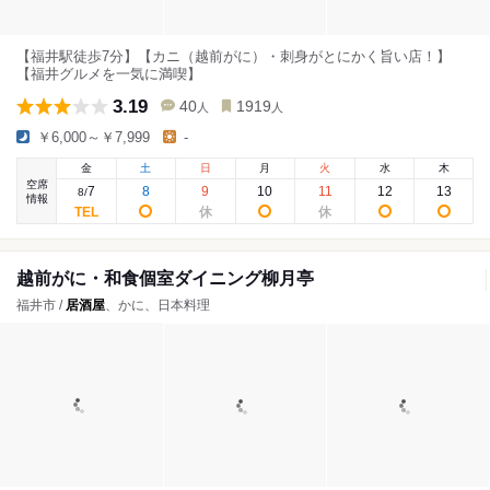
【福井駅徒歩7分】【カニ（越前がに）・刺身がとにかく旨い店！】
【福井グルメを一気に満喫】
3.19
40
1919
人
人
￥6,000～￥7,999
-
金
土
日
月
火
水
木
空席
7
8
9
10
11
12
13
8
/
情報
越前がに・和食個室ダイニング柳月亭
福井市 /
居酒屋
、かに、日本料理