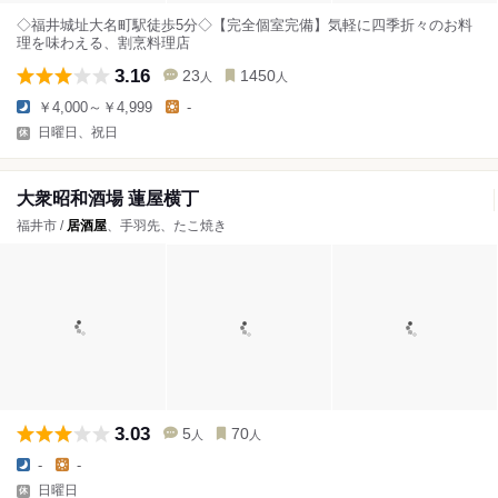
◇福井城址大名町駅徒歩5分◇【完全個室完備】気軽に四季折々のお料
理を味わえる、割烹料理店
3.16
23
1450
人
人
￥4,000～￥4,999
-
日曜日、祝日
大衆昭和酒場 蓮屋横丁
福井市 /
居酒屋
、手羽先、たこ焼き
3.03
5
70
人
人
-
-
日曜日