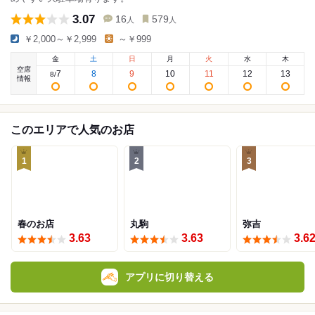
3.07
16
579
人
人
￥2,000～￥2,999
～￥999
金
土
日
月
火
水
木
空席
7
8
9
10
11
12
13
8
/
情報
このエリアで人気のお店
1
2
3
春のお店
丸駒
弥吉
3.63
3.63
3.6
アプリに切り替える