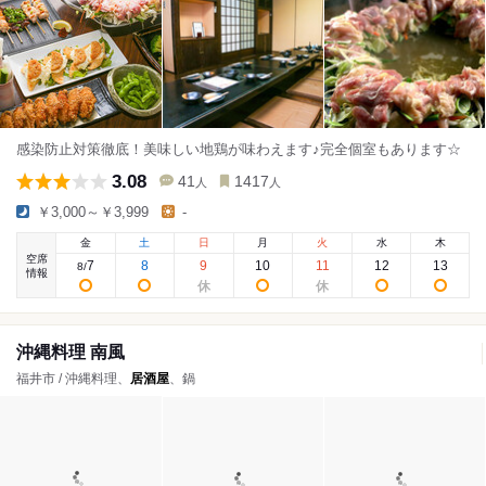
感染防止対策徹底！美味しい地鶏が味わえます♪完全個室もあります☆
3.08
41
1417
人
人
￥3,000～￥3,999
-
金
土
日
月
火
水
木
空席
7
8
9
10
11
12
13
8
/
情報
沖縄料理 南風
福井市 / 沖縄料理、
居酒屋
、鍋