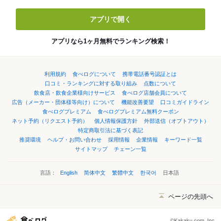
アプリで開く
アプリなら1ヶ月無料でランキング検索！
利用規約
食べログについて
携帯電話番号認証とは
口コミ・ランキングに対する取り組み
点数について
飲食店・飲食企業様向けサービス
食べログ店舗会員について
広告（メーカー・団体様等向け）について
機能改善要望
口コミガイドライン
食べログプレミアム
食べログプレミアム無料クーポン
ネット予約（リクエスト予約）
個人情報保護方針
外部送信（オプトアウト）
特定商取引法に基づく表記
推奨環境
ヘルプ・お問い合わせ
採用情報
企業情報
キーワード一覧
サイトマップ
チェーン一覧
言語：
English
简体中文
繁體中文
한국어
日本語
ページの先頭へ
©Kakaku.com, Inc.