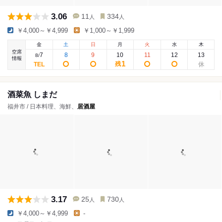
3.06
11
334
人
人
￥4,000～￥4,999
￥1,000～￥1,999
金
土
日
月
火
水
木
空席
7
8
9
10
11
12
13
8
/
情報
1
残
酒菜魚 しまだ
福井市 / 日本料理、海鮮、
居酒屋
3.17
25
730
人
人
￥4,000～￥4,999
-