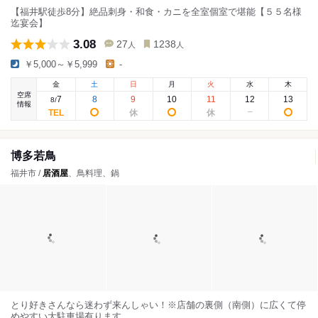
【福井駅徒歩8分】絶品刺身・和食・カニを全室個室で堪能【５５名様
迄宴会】
3.08
27
1238
人
人
￥5,000～￥5,999
-
金
土
日
月
火
水
木
空席
7
8
9
10
11
12
13
8
/
情報
博多若鳥
福井市 /
居酒屋
、鳥料理、鍋
とり好きさんなら迷わず来んしゃい！※店舗の裏側（南側）に広くて停
めやすい大駐車場有ります。