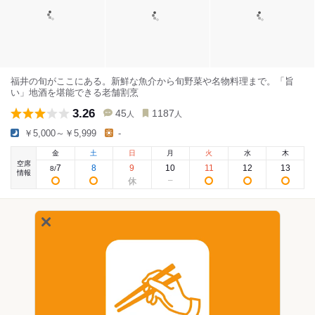
福井の旬がここにある。新鮮な魚介から旬野菜や名物料理まで。「旨
い」地酒を堪能できる老舗割烹
3.26
45
1187
人
人
￥5,000～￥5,999
-
金
土
日
月
火
水
木
空席
7
8
9
10
11
12
13
8
/
情報