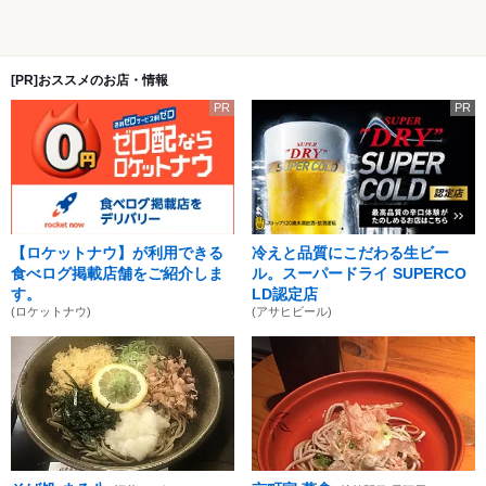
[PR]おススメのお店・情報
PR
PR
【ロケットナウ】が利用できる
冷えと品質にこだわる生ビー
食べログ掲載店舗をご紹介しま
ル。スーパードライ SUPERCO
す。
LD認定店
(ロケットナウ)
(アサヒビール)