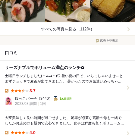
すべての写真を見る（112件）
広告を非表示
口コミ
リーズナブルでボリューム満点のランチ✿
土曜日ランチしました(＊◕ᴗ◕＊)♡ 暑い夏の日で、いらっしゃいませ～と
まずジョッキで麦茶が出てきました。 暑かったのでお気遣いめっちゃウ
レシイヾ(*´▽`*)ﾉ♡ ...
3.7
Lunch:
腹ぺこパー子
（3440）
2023/08 訪問
1回
大変美味しく良い時間が過ごせました。 足車が必要な高齢の母も一緒で
したがお店の方も親切で安心できました。食事は鮮度も良くボリュームが
すごい。夕飯も食べれないくらいお腹いっぱいにな...
4.0