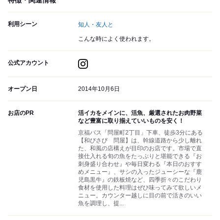
特徴・関連情報
利用シーン
知人・友人と
こんな時によく使われます。
公式アカウント
オープン日
2014年10月6日
お店のPR
活イカをメインに、活魚、厳選されたお肉野菜
など豊富に取り揃えていいものを安く！
京福バス「問屋町2丁目」下車、徒歩3分にある
【和びさび 問屋】は、幹線道路から少し離れ
た、和風の店構えが目印のお店です。市場で直
接仕入れる旬の魚をたっぶりと堪能できる『お
刺身盛り合わせ』や毎日変わる『本日のおすす
めメニュー』、サシの入ったジューシーな『鹿
児島黒牛』の鉄板焼など、四季折々のこだわり
食材を使用した料理はぜひ味ってみて欲しいメ
ニュー。カウンター越しに目の前で活きのいい
魚を調理し、提...