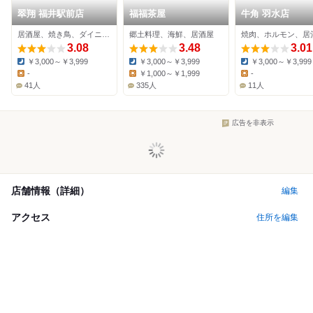
翠翔 福井駅前店
福福茶屋
牛角 羽水店
居酒屋、焼き鳥、ダイニングバー
郷土料理、海鮮、居酒屋
焼肉、ホルモン、居
3.08
3.48
3.01
￥3,000～￥3,999
￥3,000～￥3,999
￥3,000～￥3,999
Dinner:
Dinner:
Dinner:
-
￥1,000～￥1,999
-
Lunch:
Lunch:
Lunch:
41人
335人
11人
広告を非表示
店舗情報（詳細）
編集
アクセス
住所を編集