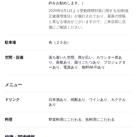
約をお勧めします。）
2020年4月1日より受動喫煙対策に関する法律(改
正健康増進法）が施行されており、最新の情報
と異なる場合がございますので、ご来店前に店
舗にご確認ください。
駐車場
有（２５台）
空間・設備
落ち着いた空間、席が広い、カウンター席あ
り、座敷あり、掘りごたつあり、プロジェクタ
ーあり、電源あり、無料Wi-Fiあり
メニュー
ドリンク
日本酒あり、焼酎あり、ワインあり、カクテル
あり
料理
野菜料理にこだわる、魚料理にこだわる