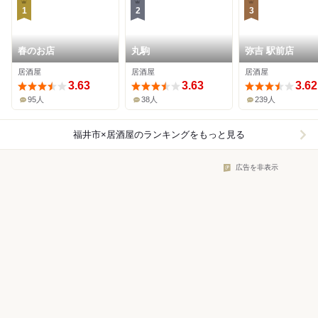
1
2
3
春のお店
丸駒
弥吉 駅前店
居酒屋
居酒屋
居酒屋
3.63
3.63
3.62
95人
38人
239人
福井市×居酒屋
のランキングをもっと見る
広告を非表示