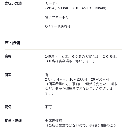
支払い方法
カード可
（VISA、Master、JCB、AMEX、Diners）
電子マネー不可
QRコード決済可
席・設備
席数
140席（一団体、６０名の大宴会場 ２０名様。
３０名様宴会場もございます。）
個室
有
2人可、4人可、10～20人可、20～30人可
（個室希望の方、事前にご連絡ください。 週末
など、個室を御用意できないことがございま
す。）
貸切
不可
禁煙・喫煙
全席喫煙可
（当店は禁煙ではないので、事前に個室のご予