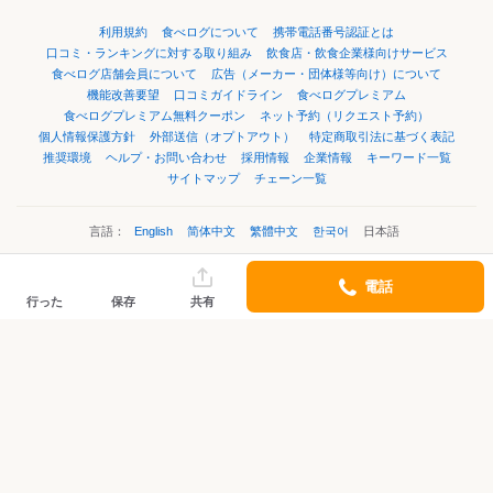
利用規約
食べログについて
携帯電話番号認証とは
口コミ・ランキングに対する取り組み
飲食店・飲食企業様向けサービス
食べログ店舗会員について
広告（メーカー・団体様等向け）について
機能改善要望
口コミガイドライン
食べログプレミアム
食べログプレミアム無料クーポン
ネット予約（リクエスト予約）
個人情報保護方針
外部送信（オプトアウト）
特定商取引法に基づく表記
推奨環境
ヘルプ・お問い合わせ
採用情報
企業情報
キーワード一覧
サイトマップ
チェーン一覧
言語：
English
简体中文
繁體中文
한국어
日本語
電話
©Kakaku.com, Inc.
行った
保存
共有