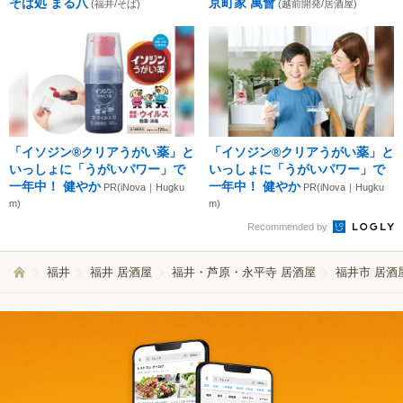
そば処 まる八
京町家 萬會
(福井/そば)
(越前開発/居酒屋)
「イソジン®クリアうがい薬」と
「イソジン®クリアうがい薬」と
いっしょに「うがいパワー」で
いっしょに「うがいパワー」で
一年中！ 健やか
一年中！ 健やか
PR(iNova｜Hugku
PR(iNova｜Hugku
m)
m)
Recommended by
福井
福井 居酒屋
福井・芦原・永平寺 居酒屋
福井市 居酒