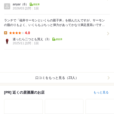
Lunch:
anyar
（6）
2026/03 訪問
1回
ランチで「福井サーモンといくらの親子丼」を頼んだんですが、サーモン
の脂のりもよく、いくらもぷちっと弾力があってかなり満足度高いです！
副菜もいくつか付いていて、見た目以上に品数が...
4.0
Lunch:
迷ったら二つとも買え
（3）
2025/11 訪問
1回
口コミをもっと見る（23人）
[PR] 近くの居酒屋のお店
もっと見る