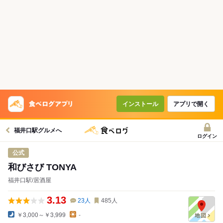
インストール
アプリで開く
福井口駅グルメへ
ログイン
公式
和びさび TONYA
福井口駅/居酒屋
3.13
23
人
485
人
￥3,000～￥3,999
-