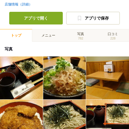
店舗情報（詳細）
アプリで開く
アプリで保存
写真
口コミ
トップ
メニュー
782
228
写真