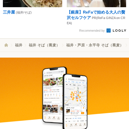
三井屋
【銀座】ReFaで始める大人の贅
(福井/そば)
沢セルフケア
PR(ReFa GINZA on CR
EA)
Recommended by
福井
福井 そば（蕎麦）
福井・芦原・永平寺 そば（蕎麦）