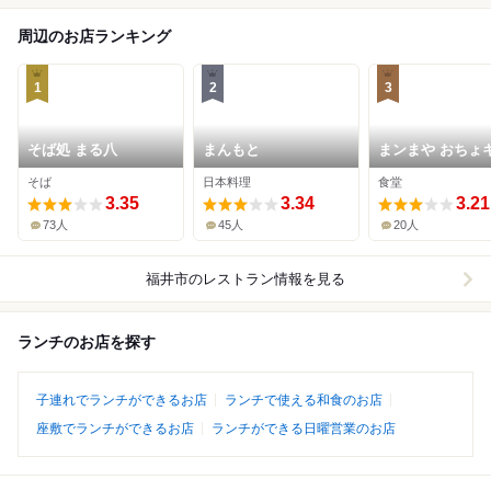
周辺のお店ランキング
1
2
3
そば処 まる八
まんもと
まンまや おちょ
チン
そば
日本料理
食堂
3.35
3.34
3.21
73人
45人
20人
福井市
のレストラン情報を見る
ランチのお店を探す
子連れでランチができるお店
ランチで使える和食のお店
座敷でランチができるお店
ランチができる日曜営業のお店