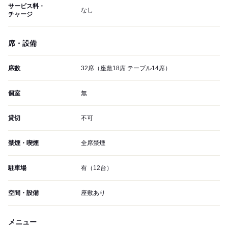
サービス料・
なし
チャージ
席・設備
席数
32席（座敷18席 テーブル14席）
個室
無
貸切
不可
禁煙・喫煙
全席禁煙
駐車場
有（12台）
空間・設備
座敷あり
メニュー