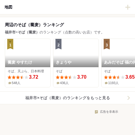
地図
周辺のそば（蕎麦）ランキング
福井市
×
そば（蕎麦）
のランキング（点数の高いお店）です。
1
2
3
蕎麦 やすたけ
きょうや
あみだそば 福の
そば、天ぷら、日本料理
そば
そば
3.72
3.70
3.65
548人
436人
1193人
福井市×そば（蕎麦）
のランキングをもっと見る
広告を非表示