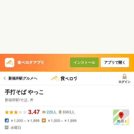
インストール
アプリで開く
新福井駅グルメへ
ログイン
手打そば やっこ
新福井駅/そば､ 丼
3.47
228
人
6963
人
￥1,000～￥1,999
￥1,000～￥1,999
水曜日