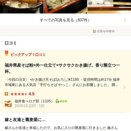
すべての写真を見る（837件）
広告を非表示
口コミ
ピックアップ！口コミ
福井県産そば粉×外一仕立て×サクサクかき揚げ。香り際立つ一
杯。
〈今回の注文〉 ▪️かき揚げ天そば(おろし)¥1180 ・提供時間は約17分 福井
市城東にある人気店「手打ちそば やっこ」さんにお邪魔しました。 開店
時間の少し前、11時前に到着しましたが、すでに数組の先客が並ばれて
4.5
おり、地元の人気ぶりが伺えます。開店後すぐに満席となり、その後もお
Lunch:
客さん...
福井食べログ部
（1105）
2025/10 訪問
1回
嫁と友達と蕎麦屋に…
嫁さんが友達と来福したので、お気に入りの蕎麦屋に行きました 嫁さん