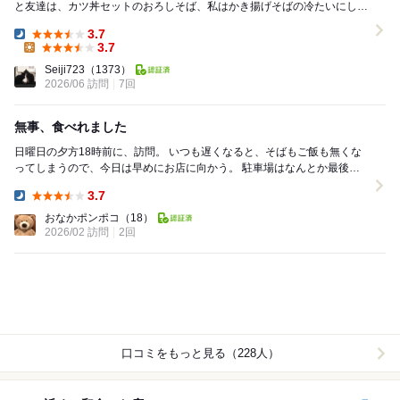
と友達は、カツ丼セットのおろしそば、私はかき揚げそばの冷たいにしま
した 嫁さんは梵のときしらずを葉わさびあてに...
3.7
Dinner:
3.7
Lunch:
Seiji723
（1373）
2026/06 訪問
7回
無事、食べれました
日曜日の夕方18時前に、訪問。 いつも遅くなると、そばもご飯も無くな
ってしまうので、今日は早めにお店に向かう。 駐車場はなんとか最後の1
台。 5組目で、40分待ち、18時半ご...
3.7
Dinner:
おなかポンポコ
（18）
2026/02 訪問
2回
口コミをもっと見る（228人）