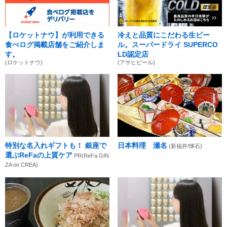
【ロケットナウ】が利用できる
冷えと品質にこだわる生ビー
食べログ掲載店舗をご紹介しま
ル。スーパードライ SUPERCO
す。
LD認定店
(ロケットナウ)
(アサヒビール)
特別な名入れギフトも！ 銀座で
日本料理 瀬名
(新福井/懐石)
選ぶReFaの上質ケア
PR(ReFa GIN
ZA on CREA)