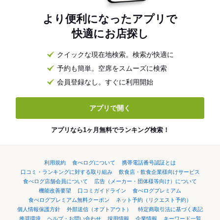
より便利になったアプリで
快適にお店探し
クイックな現在地検索。検索が快適に
予約も簡単。空席をスムーズに検索
会員登録なし。すぐに利用開始
アプリで開く
アプリなら1ヶ月無料でランキング検索！
利用規約
食べログについて
携帯電話番号認証とは
口コミ・ランキングに対する取り組み
飲食店・飲食企業様向けサービス
食べログ店舗会員について
広告（メーカー・団体様等向け）について
機能改善要望
口コミガイドライン
食べログプレミアム
食べログプレミアム無料クーポン
ネット予約（リクエスト予約）
個人情報保護方針
外部送信（オプトアウト）
特定商取引法に基づく表記
推奨環境
ヘルプ・お問い合わせ
採用情報
企業情報
キーワード一覧