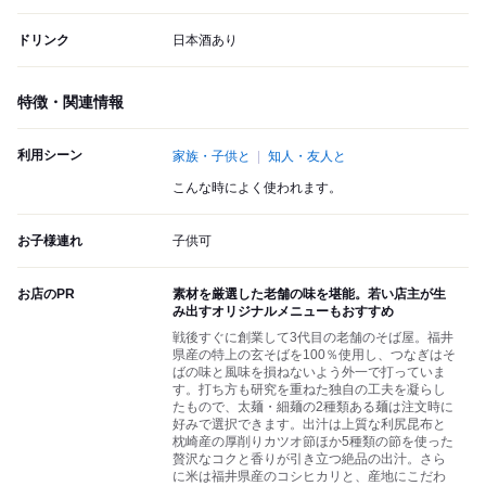
ドリンク
日本酒あり
特徴・関連情報
利用シーン
家族・子供と
知人・友人と
こんな時によく使われます。
お子様連れ
子供可
お店のPR
素材を厳選した老舗の味を堪能。若い店主が生
み出すオリジナルメニューもおすすめ
戦後すぐに創業して3代目の老舗のそば屋。福井
県産の特上の玄そばを100％使用し、つなぎはそ
ばの味と風味を損ねないよう外一で打っていま
す。打ち方も研究を重ねた独自の工夫を凝らし
たもので、太麺・細麺の2種類ある麺は注文時に
好みで選択できます。出汁は上質な利尻昆布と
枕崎産の厚削りカツオ節ほか5種類の節を使った
贅沢なコクと香りが引き立つ絶品の出汁。さら
に米は福井県産のコシヒカリと、産地にこだわ