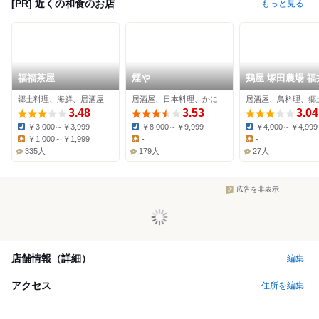
[PR] 近くの和食のお店
もっと見る
福福茶屋
煙や
鶏屋 塚田農場 福
前店
郷土料理、海鮮、居酒屋
居酒屋、日本料理、かに
居酒屋、鳥料理、郷
3.48
3.53
3.04
￥3,000～￥3,999
￥8,000～￥9,999
￥4,000～￥4,999
Dinner:
Dinner:
Dinner:
￥1,000～￥1,999
-
-
Lunch:
Lunch:
Lunch:
335人
179人
27人
広告を非表示
店舗情報（詳細）
編集
アクセス
住所を編集