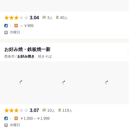
3.04
3
40
人
人
-
～￥999
月曜日
お好み焼・鉄板焼一新
西条市 /
お好み焼き
、焼きそば
3.07
10
119
人
人
-
￥1,000～￥1,999
水曜日