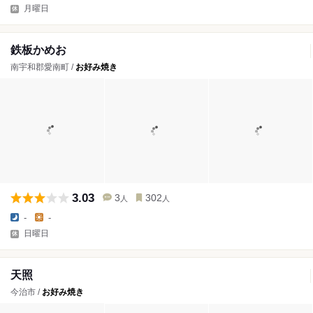
月曜日
鉄板かめお
南宇和郡愛南町 /
お好み焼き
3.03
3
302
人
人
-
-
日曜日
天照
今治市 /
お好み焼き