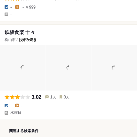
-
～￥999
-
鉄板食楽 十々
松山市 /
お好み焼き
3.02
1
9
人
人
-
-
水曜日
関連する検索条件