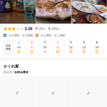
3.28
29
439
人
人
￥3,000～￥3,999
￥1,000～￥1,999
土
日
月
火
水
木
金
空席
8
9
10
11
12
13
14
8
/
情報
かくれ家
松山市 /
お好み焼き