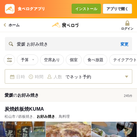
インストール
アプリで開く
ホーム
ログイン
変更
愛媛 お好み焼き
予算
空席あり
個室
食べ放題
テイクアウト
日時
時間
人数
でネット予約
愛媛
の
お好み焼き
245
件
炭焼鉄板焼KUMA
松山市 / 鉄板焼き、
お好み焼き
、鳥料理