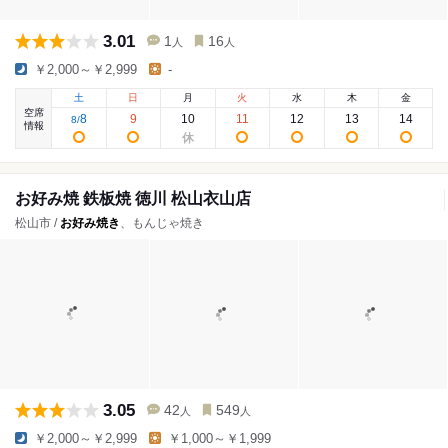
3.01
1
16
人
人
￥2,000～￥2,999
-
土
日
月
火
水
木
金
空席
8
9
10
11
12
13
14
8
/
情報
お好み焼 鉄板焼 徳川 松山衣山店
松山市 /
お好み焼き
、もんじゃ焼き
3.05
42
549
人
人
￥2,000～￥2,999
￥1,000～￥1,999