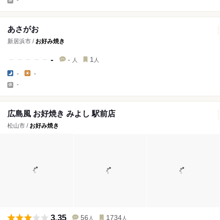
あさがお
新居浜市 /
お好み焼き
-
-
1
人
人
-
-
-
広島風 お好焼き みよし 駅前店
松山市 /
お好み焼き
3.35
56
1734
人
人