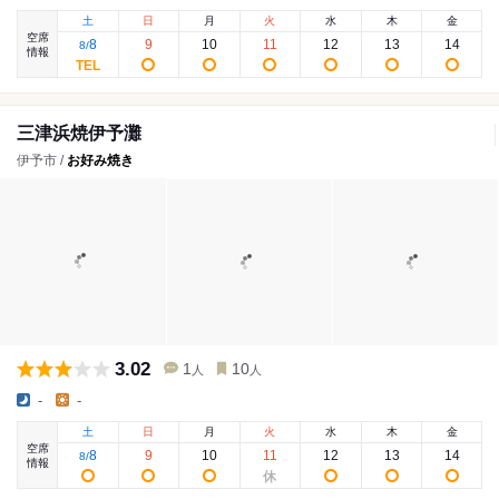
土
日
月
火
水
木
金
空席
8
9
10
11
12
13
14
8
/
情報
三津浜焼伊予灘
伊予市 /
お好み焼き
3.02
1
10
人
人
-
-
土
日
月
火
水
木
金
空席
8
9
10
11
12
13
14
8
/
情報