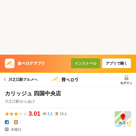
インストール
アプリで開く
川之江駅グルメへ
ログイン
カリッジュ 四国中央店
川之江駅/からあげ
3.01
1
人
16
人
-
-
木曜日