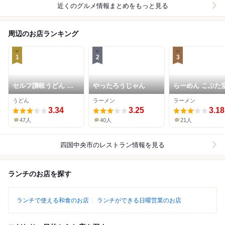
近くのグルメ情報まとめをもっと見る
周辺のお店ランキング
1
2
3
セルフ讃岐うどん 宮
やったろうじゃん
らーめん こぶた
内製麺
うどん
ラーメン
ラーメン
3.34
3.25
3.18
47人
40人
21人
四国中央市
のレストラン情報を見る
ランチのお店を探す
ランチで使える和食のお店
ランチができる日曜営業のお店