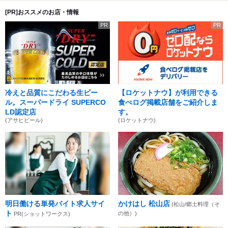
[PR]おススメのお店・情報
PR
PR
冷えと品質にこだわる生ビー
【ロケットナウ】が利用できる
ル。スーパードライ SUPERCO
食べログ掲載店舗をご紹介しま
LD認定店
す。
(アサヒビール)
(ロケットナウ)
明日働ける単発バイト求人サイ
かけはし 松山店
(松山/郷土料理（そ
ト
の他）)
PR(ショットワークス)