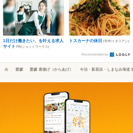
1日だけ働きたい、を叶える求人
トスカーナの休日
(市坪/イタリアン)
サイト
PR(ショットワークス)
Recommended by
愛媛
愛媛 唐揚げ（からあげ）
今治・新居浜・しまなみ海道 