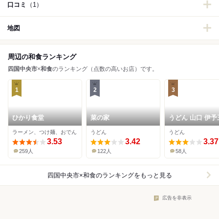
口コミ
（1）
地図
周辺の和食ランキング
四国中央市
×
和食
のランキング（点数の高いお店）です。
1
2
3
ひかり食堂
菜の家
うどん 山口 伊予
店
ラーメン、つけ麺、おでん
うどん
うどん
3.53
3.42
3.37
259人
122人
58人
四国中央市×和食
のランキングをもっと見る
広告を非表示