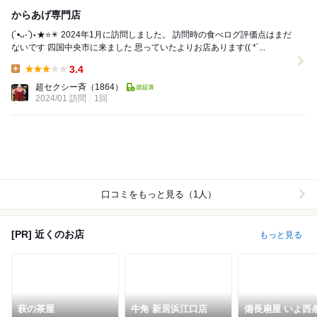
からあげ専門店
(´•ᴗ- ॑)⋆★⭐✴️ 2024年1月に訪問しました。 訪問時の食べログ評価点はまだ
ないです 四国中央市に来ました 思っていたよりお店あります(( *´...
3.4
Lunch:
超セクシー斉
（1864）
2024/01 訪問
1回
口コミをもっと見る（1人）
[PR] 近くのお店
もっと見る
萩の茶屋
牛角 新居浜江口店
備長扇屋 いよ西