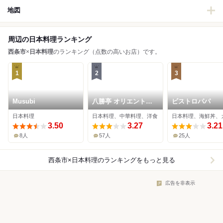
地図
周辺の日本料理ランキング
西条市
×
日本料理
のランキング（点数の高いお店）です。
1
2
3
Musubi
八勝亭 オリエント東
ビストロパパ
予店
日本料理
日本料理、中華料理、洋食
日本料理、海鮮丼、
3.50
3.27
3.21
8人
57人
25人
西条市×日本料理
のランキングをもっと見る
広告を非表示