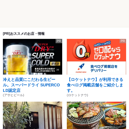
[PR]おススメのお店・情報
PR
PR
冷えと品質にこだわる生ビー
【ロケットナウ】が利用できる
ル。スーパードライ SUPERCO
食べログ掲載店舗をご紹介しま
LD認定店
す。
(アサヒビール)
(ロケットナウ)