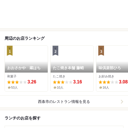
周辺のお店ランキング
1
2
3
おおさかや 蔵はち
たこ焼き本舗 藤蛸
味倶楽部ひろ
和菓子
たこ焼き
お好み焼き
3.26
3.16
3.08
53人
10人
16人
西条市
のレストラン情報を見る
ランチのお店を探す