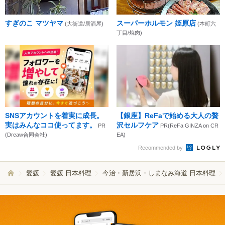
すぎのこ マツヤマ
スーパーホルモン 姫原店
(大街道/居酒屋)
(本町六
丁目/焼肉)
SNSアカウントを着実に成長。
【銀座】ReFaで始める大人の贅
実はみんなココ使ってます。
沢セルフケア
PR
PR(ReFa GINZA on CR
(Dreaw合同会社)
EA)
Recommended by
愛媛
愛媛 日本料理
今治・新居浜・しまなみ海道 日本料理