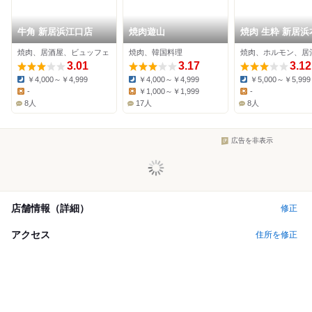
牛角 新居浜江口店
焼肉遊山
焼肉 生粋 新居浜
焼肉、居酒屋、ビュッフェ
焼肉、韓国料理
焼肉、ホルモン、居
3.01
3.17
3.12
￥4,000～￥4,999
￥4,000～￥4,999
￥5,000～￥5,999
Dinner:
Dinner:
Dinner:
-
￥1,000～￥1,999
-
Lunch:
Lunch:
Lunch:
8人
17人
8人
広告を非表示
店舗情報（詳細）
修正
アクセス
住所を修正