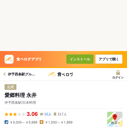
インストール
アプリで開く
伊予西条駅グルメへ
ログイン
公式
愛郷料理 永井
伊予西条駅/日本料理
3.06
10
人
317
人
￥5,000～￥5,999
￥1,000～￥1,999