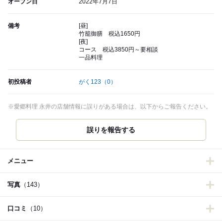
オープン日
2022年7月7日
備考
[昼]
竹籠御膳 税込1650円
[夜]
コース 税込3850円～要相談
一品料理
初投稿者
がく123
（0）
※愛郷料理 永井の店舗情報に誤りがある場合は、以下からご報告ください。
誤りを報告する
メニュー
写真
（143）
口コミ
（10）