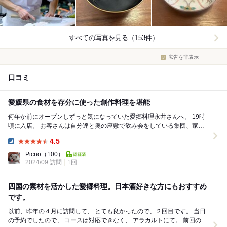
すべての写真を見る（153件）
広告を非表示
口コミ
愛媛県の食材を存分に使った創作料理を堪能
何年か前にオープンしずっと気になっていた愛郷料理永井さんへ。 19時
頃に入店。 お客さんは自分達と奥の座敷で飲み会をしている集団、家族
連れの計3組でした。 大将は東京の方...
4.5
Dinner:
Picno
（100）
2024/09 訪問
1回
四国の素材を活かした愛郷料理。日本酒好きな方にもおすすめ
です。
以前、昨年の４月に訪問して、 とても良かったので、２回目です。 当日
の予約でしたので、 コースは対応できなく、 アラカルトにて。 前回の時