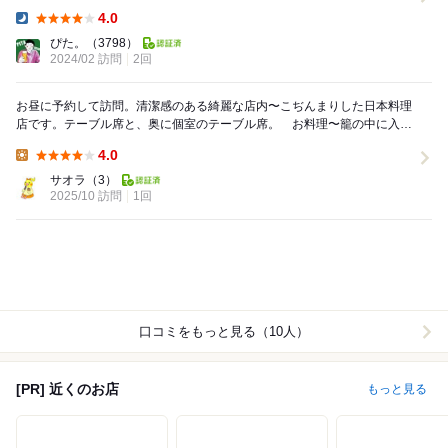
よりも、 コー...
4.0
Dinner:
ぴた。
（3798）
2024/02 訪問
2回
お昼に予約して訪問。清潔感のある綺麗な店内〜こぢんまりした日本料理
店です。テーブル席と、奥に個室のテーブル席。 お料理〜籠の中に入っ
て出てきます〜籠の香りもほんのりと〜開けるのがワ...
4.0
Lunch:
サオラ
（3）
2025/10 訪問
1回
口コミをもっと見る（10人）
[PR] 近くのお店
もっと見る