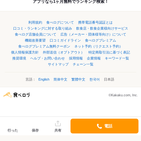
アプリなら1ヶ月無料でランキング検索！
利用規約
食べログについて
携帯電話番号認証とは
口コミ・ランキングに対する取り組み
飲食店・飲食企業様向けサービス
食べログ店舗会員について
広告（メーカー・団体様等向け）について
機能改善要望
口コミガイドライン
食べログプレミアム
食べログプレミアム無料クーポン
ネット予約（リクエスト予約）
個人情報保護方針
外部送信（オプトアウト）
特定商取引法に基づく表記
推奨環境
ヘルプ・お問い合わせ
採用情報
企業情報
キーワード一覧
サイトマップ
チェーン一覧
言語：
English
简体中文
繁體中文
한국어
日本語
©Kakaku.com, Inc.
電話
行った
保存
共有