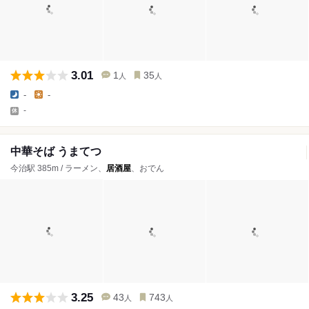
3.01
1
35
人
人
-
-
-
中華そば うまてつ
今治駅 385m / ラーメン、
居酒屋
、おでん
3.25
43
743
人
人