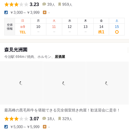
3.23
39
959
人
人
￥3,000～￥3,999
-
日
月
火
水
木
金
土
空席
9
10
11
12
13
14
15
8
/
情報
1
残
森見光洲園
今治駅 694m / 焼肉、ホルモン、
居酒屋
最高峰の黒毛和牛を堪能できる完全個室焼き肉屋！歓送迎会に是非！
3.07
18
329
人
人
￥5,000～￥5,999
-