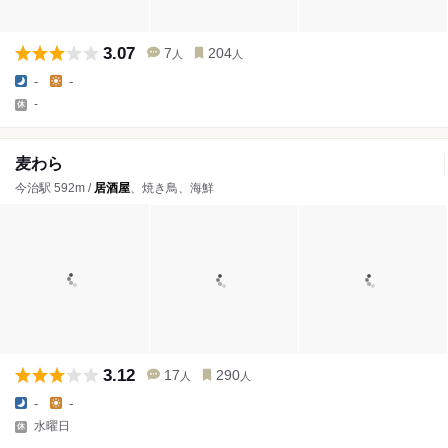
3.07
7
204
人
人
-
-
-
麦わら
今治駅 592m /
居酒屋
、焼き鳥、海鮮
3.12
17
290
人
人
-
-
水曜日