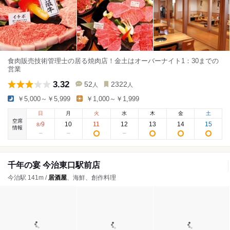
食肉販売技術管理士の居る焼肉店！金土はオーバーナイト1：30までの
営業
3.32
52
2322
人
人
￥5,000～￥5,999
￥1,000～￥1,999
日
月
火
水
木
金
土
空席
9
10
11
12
13
14
15
8
/
情報
千年の宴 今治東口駅前店
今治駅 141m /
居酒屋
、海鮮、創作料理