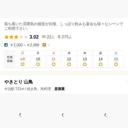
落ち着いた雰囲気の個室が自慢。しっぽり飲みも宴会も様々なシーンで
ご利用下さい。
3.02
22
275
人
人
￥2,000～￥2,999
-
日
月
火
水
木
金
土
空席
9
10
11
12
13
14
15
8
/
情報
やきとり 山鳥
今治駅 721m / 焼き鳥、鳥料理、
居酒屋