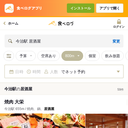
インストール
アプリで開く
ホーム
ログイン
変更
今治駅 居酒屋
予算
空席あり
個室
飲み放題
日時
時間
人数
でネット予約
今治駅
の
居酒屋
59
件
焼肉 大栄
今治駅 655m / 焼肉、鍋、
居酒屋