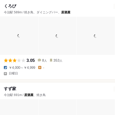
くろび
今治駅 589m / 焼き鳥、ダイニングバー、
居酒屋
3.05
8
353
人
人
￥4,000～￥4,999
-
日曜日
すず家
今治駅 691m /
居酒屋
、焼き鳥