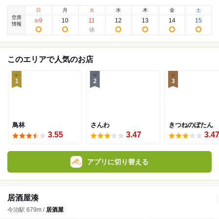
日
月
火
水
木
金
土
空席
9
10
11
12
13
14
15
8
/
情報
このエリアで人気のお店
1
2
3
鳥林
さんわ
きつねのぼたん
3.55
3.47
3.4
アプリに切り替える
居酒屋湊
今治駅 679m /
居酒屋