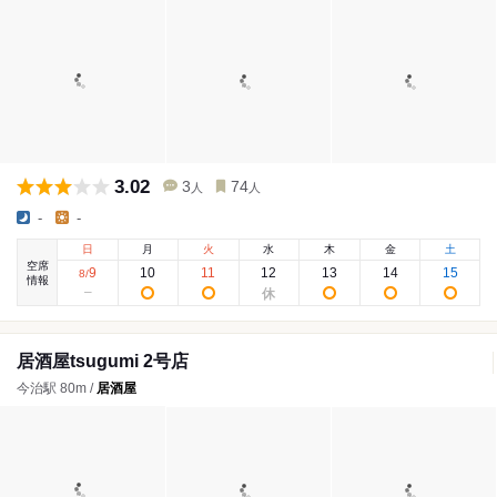
3.02
3
74
人
人
-
-
日
月
火
水
木
金
土
空席
9
10
11
12
13
14
15
8
/
情報
居酒屋tsugumi 2号店
今治駅 80m /
居酒屋