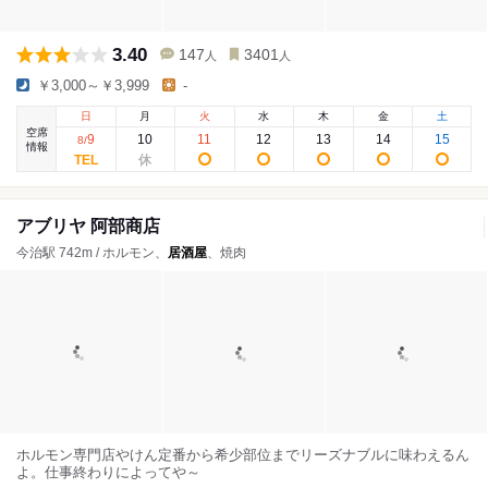
3.40
147
3401
人
人
￥3,000～￥3,999
-
日
月
火
水
木
金
土
空席
9
10
11
12
13
14
15
8
/
情報
アブリヤ 阿部商店
今治駅 742m / ホルモン、
居酒屋
、焼肉
ホルモン専門店やけん定番から希少部位までリーズナブルに味わえるん
よ。仕事終わりによってや～