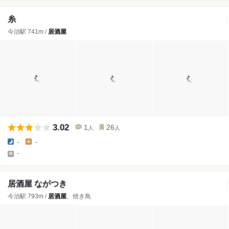
糸
今治駅 741m /
居酒屋
3.02
1
26
人
人
-
-
-
居酒屋 ながつき
今治駅 793m /
居酒屋
、焼き鳥