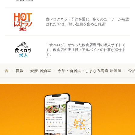
食べログネット予約を通じ、多くのユーザーから選
ばれた"いま、熱い注目を集めるお店"
「食べログ」が作った飲食店専門の求人サイトで
す。飲食店の正社員・アルバイトの仕事が探せま
す。
愛媛
愛媛 居酒屋
今治・新居浜・しまなみ海道 居酒屋
今