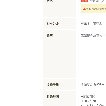
店名
登泉堂
（と
移転
移転前の店舗情
和菓子、甘味処、
ジャンル
愛媛県
今治市
松本
住所
今治駅から852m
交通手段
■営業時間
営業時間
9:00～18:00
※カキ氷は12:00～1