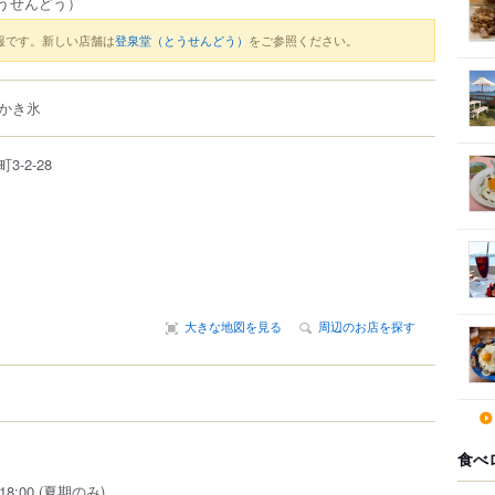
うせんどう）
報です。新しい店舗は
登泉堂（とうせんどう）
をご参照ください。
かき氷
町
3-2-28
大きな地図を見る
周辺のお店を探す
食べ
8:00 (夏期のみ)