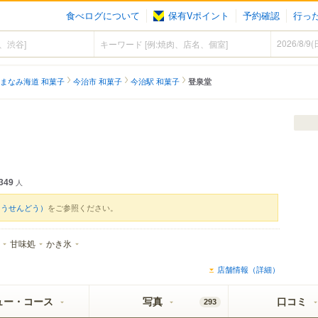
食べログについて
保有Vポイント
予約確認
行っ
まなみ海道 和菓子
今治市 和菓子
今治駅 和菓子
登泉堂
349
人
とうせんどう）
をご参照ください。
甘味処
かき氷
店舗情報（詳細）
ュー・コース
写真
口コミ
293