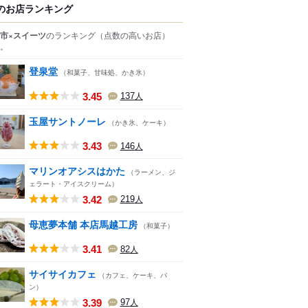
のお店ランキング
市×スイーツ
のランキング
（点数の高いお店）
。
登泉堂
（和菓子、甘味処、かき氷）
3.45
137
人
玉屋サントノーレ
（かき氷、ケーキ）
3.43
146
人
マリンオアシスはかた
（ラーメン、ジ
ェラート・アイスクリーム）
3.42
219
人
母恵夢本舗 本店馬越工房
（和菓子）
3.41
82
人
サイサイカフェ
（カフェ、ケーキ、パ
ン）
3.39
97
人