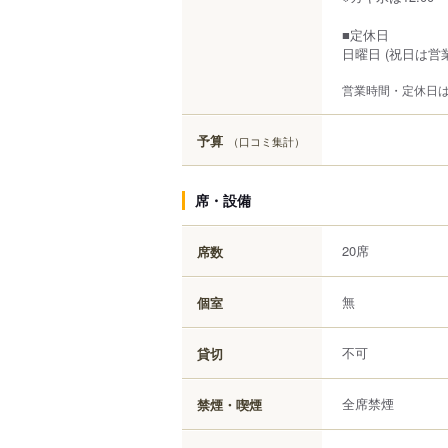
■定休日
日曜日 (祝日は営業
営業時間・定休日
予算
（口コミ集計）
席・設備
20席
席数
無
個室
不可
貸切
全席禁煙
禁煙・喫煙