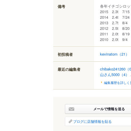
各年イチゴシロッ
備考
2015 2.3t 7/15
2014 2.4t 7/24
2013 2.7t 8/4
2012 2.5t 8/20
2011 2.0t 8/19
2010 2.0t 9/4
kevinatom
（21）
初投稿者
chibako241260
（
最近の編集者
山さん5000
（4）
編集履歴を詳しく
メールで情報を送る
ブログに店舗情報を貼る