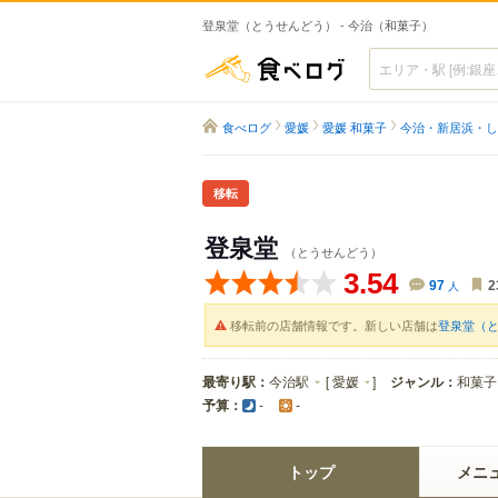
登泉堂（とうせんどう） - 今治（和菓子）
食べログ
食べログ
愛媛
愛媛 和菓子
今治・新居浜・し
移転
登泉堂
（とうせんどう）
3.54
97
人
2
移転前の店舗情報です。新しい店舗は
登泉堂（
最寄り駅：
今治駅
[
愛媛
]
ジャンル：
和菓子
予算：
-
-
トップ
メニ