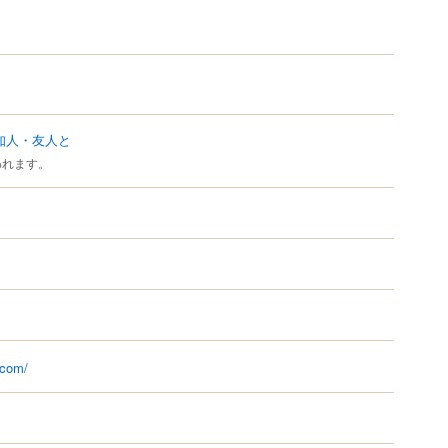
知人・友人と
われます。
.com/