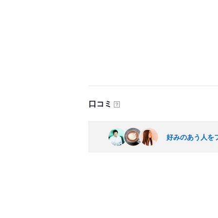
口コミ
？
好みのあう人を