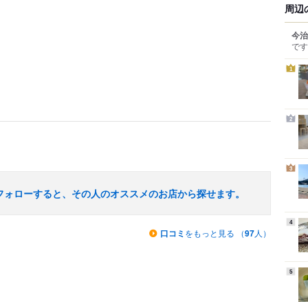
周辺
今治
です
1
2
3
フォローすると、その人のオススメのお店から探せます。
4
口コミ
をもっと見る （
97
人）
5