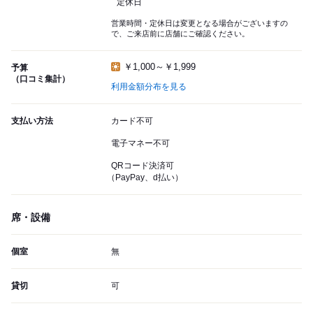
定休日
営業時間・定休日は変更となる場合がございますの
で、ご来店前に店舗にご確認ください。
￥1,000～￥1,999
予算
（口コミ集計）
利用金額分布を見る
支払い方法
カード不可
電子マネー不可
QRコード決済可
（PayPay、d払い）
席・設備
個室
無
貸切
可