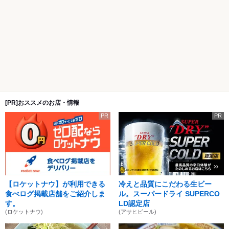
[PR]おススメのお店・情報
PR
PR
【ロケットナウ】が利用できる
冷えと品質にこだわる生ビー
食べログ掲載店舗をご紹介しま
ル。スーパードライ SUPERCO
す。
LD認定店
(ロケットナウ)
(アサヒビール)