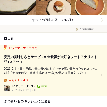
すべての写真を見る（365件）
広告を非表示
口コミ
ピックアップ！口コミ
安定の美味しさとサービス❣️ ☆愛媛が大好きフードアナリスト
♡ FAアッコ
2026. 2. 8（日） 強風で雪の舞い散る メッチャ寒い日だった❄️❄️ 坊ちゃん
劇場「新鶴姫伝説」鑑賞 東温市は半端ない風と冬雪❄️ 久し振りに
【OTTO】でランチタイム 1日遅れのお誕生日祝いができた⭐️ ジーコはワ
4.5
イン美味しそうだった アッコはノンアルビール メニ...
Lunch:
FAアッコ
（1571）
2026/02 訪問
2回
さつまいものキッシュにはまる