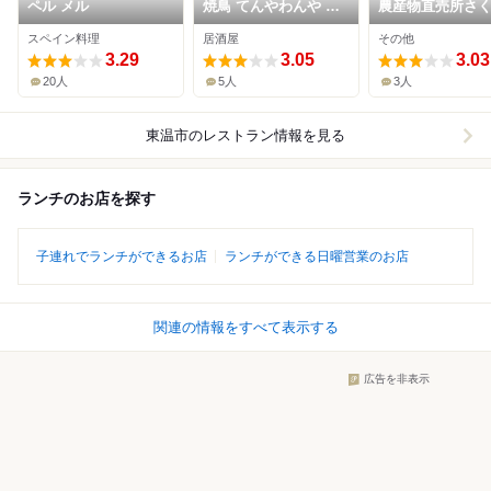
ペル メル
焼鳥 てんやわんや 東
農産物直売所さ
温店
場
スペイン料理
居酒屋
その他
3.29
3.05
3.03
20人
5人
3人
東温市
のレストラン情報を見る
ランチのお店を探す
子連れでランチができるお店
ランチができる日曜営業のお店
関連の情報をすべて表示する
広告を非表示