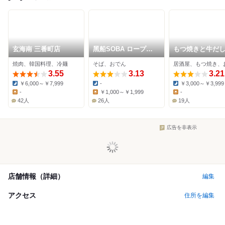
玄海南 三番町店
黑船SOBA ロープウ
もつ焼きと牛だ
ェイ街店
ん 酒場と金
焼肉、韓国料理、冷麺
そば、おでん
居酒屋、もつ焼き、
3.55
3.13
3.21
￥6,000～￥7,999
-
￥3,000～￥3,999
Dinner:
Dinner:
Dinner:
-
￥1,000～￥1,999
-
Lunch:
Lunch:
Lunch:
42人
26人
19人
広告を非表示
店舗情報（詳細）
編集
アクセス
住所を編集