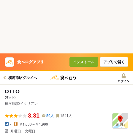
インストール
アプリで開く
横河原駅グルメへ
ログイン
OTTO
(オット)
横河原駅/イタリアン
3.31
59
人
1541
人
-
￥1,000～￥1,999
月曜日、火曜日