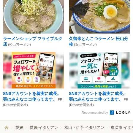
ラーメンショップ フライブルク
久留米とんこつラーメン 松山分
店
校
(松山/ラーメン)
(衣山/ラーメン)
SNSアカウントを着実に成長。
SNSアカウントを着実に成長。
実はみんなココ使ってます。
実はみんなココ使ってます。
PR
PR
(Dreaw合同会社)
(Dreaw合同会社)
Recommended by
愛媛
愛媛 イタリアン
松山・伊予 イタリアン
東温市 イタ