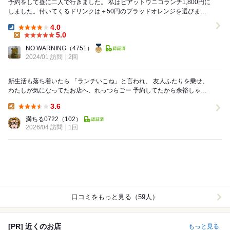
予約をして昼に二人で行きました。 私はピアットウニコランチ1,800円に
しました。付いてくるドリンクは＋50円のブラッドオレンジを選びまし
た。相方はパスタランチ1,750円に...
4.0
Dinner:
5.0
Lunch:
NO WARNING
（4751）
2024/01 訪問
2回
新生活も落ち着いたら 「ランチいこね」と言われ、 友人ふたりを乗せ、
わたしが気になってたお店へ、れっつらごー 予約してたから余裕しゃく
しゃく でもすでに駐車場はぱん...
3.6
Lunch:
満ちる0722
（102）
2026/04 訪問
1回
口コミをもっと見る（59人）
[PR] 近くのお店
もっと見る