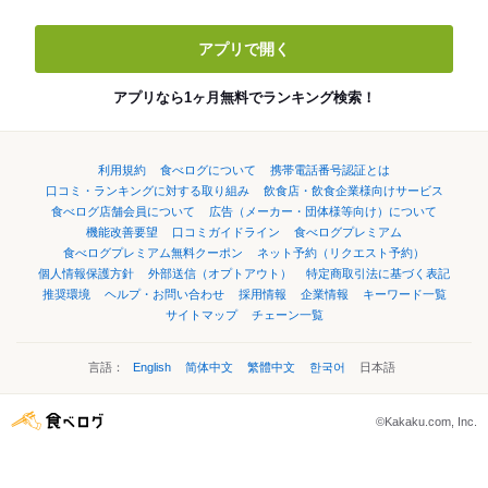
アプリで開く
アプリなら1ヶ月無料でランキング検索！
利用規約
食べログについて
携帯電話番号認証とは
口コミ・ランキングに対する取り組み
飲食店・飲食企業様向けサービス
食べログ店舗会員について
広告（メーカー・団体様等向け）について
機能改善要望
口コミガイドライン
食べログプレミアム
食べログプレミアム無料クーポン
ネット予約（リクエスト予約）
個人情報保護方針
外部送信（オプトアウト）
特定商取引法に基づく表記
推奨環境
ヘルプ・お問い合わせ
採用情報
企業情報
キーワード一覧
サイトマップ
チェーン一覧
言語：
English
简体中文
繁體中文
한국어
日本語
©Kakaku.com, Inc.