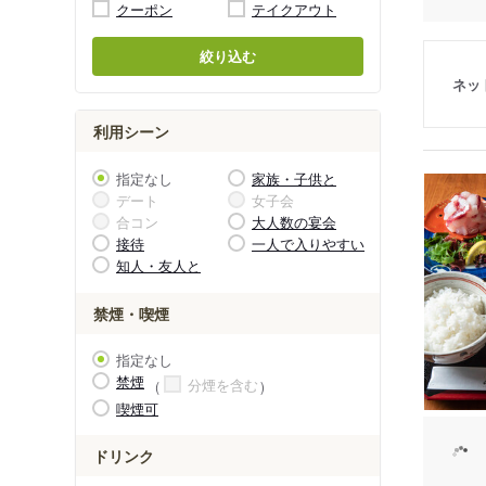
クーポン
テイクアウト
絞り込む
ネッ
利用シーン
指定なし
家族・子供と
デート
女子会
合コン
大人数の宴会
接待
一人で入りやすい
知人・友人と
禁煙・喫煙
指定なし
禁煙
分煙を含む
喫煙可
ドリンク