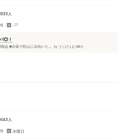
人
7833
-
99
パ◎！
税込 ■出張で松山に出向いた...
うじぴょむ(881)
by
人
7643
水曜日
99