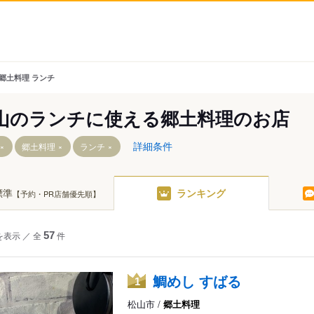
 郷土料理 ランチ
山のランチに使える郷土料理のお店
詳細条件
郷土料理
ランチ
標準
ランキング
【予約・PR店舗優先順】
山西駅
土居田駅
西衣山駅
余戸駅
駅
衣山駅
鎌田駅
を表示
／
全
57
件
古町駅
松山市駅
大手町駅
南堀端駅
鯛めし すばる
1
松山市駅
西堀端駅
松山市 /
郷土料理
石手川公園駅
大手町駅前駅