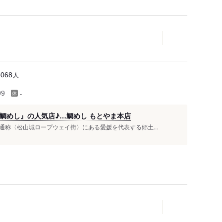
人
6068
-
99
鯛めし』の人気店♪…鯛めし もとやま本店
称〈松山城ロープウェイ街〉にある愛媛を代表する郷土...