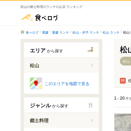
松山の郷土料理のランチのお店 ランキング
食べログ
食べログ
愛媛
愛媛 ランチ
松山・伊予 ランチ
松山 ランチ
松山
松
エリア
から探す
松山
松山
浅海駅
このエリアを地図で見る
大浦駅
伊予北条
1
～
20
件
ジャンル
から探す
柳原駅
粟井駅
郷土料理
光洋台駅
堀江駅