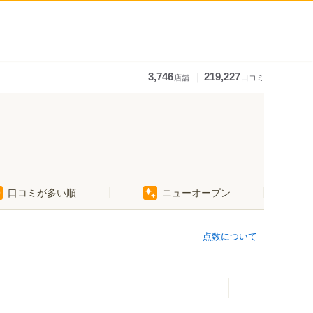
｜
3,746
219,227
店舗
口コミ
口コミが多い順
ニューオープン
赤十字病院前駅
平和通１丁目駅
上一万駅
点数について
警察署前駅
勝山町駅
大街道駅
県庁前駅