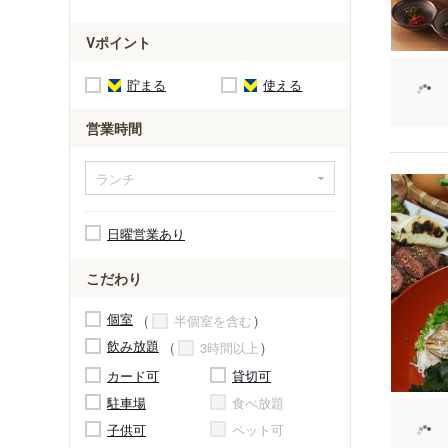
Vポイント
貯まる
使える
営業時間
日曜営業あり
こだわり
個室
半個室を含む
飲み放題
3時間以上
カード可
貸切可
駐車場
食べ放題
子供可
ペット可