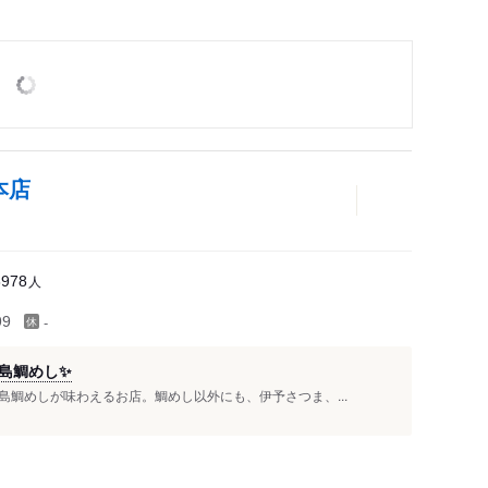
本店
人
8978
-
99
島鯛めし✨
鯛めしが味わえるお店。鯛めし以外にも、伊予さつま、...