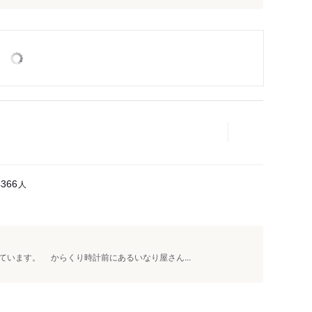
人
4366
います。 からくり時計前にあるいなり屋さん...