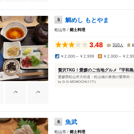
鯛めし もとやま
5
松山市 /
郷土料理
3.48
人
310
￥2,000～￥2,999
￥2,000～￥2,9
贅沢TKG！愛媛のご当地グルメ『宇和島
愛媛県松山市大街道・松山城の東側の繁華街・通
G‐G-MOMOCHI(1171)
by
魚武
6
松山市 /
郷土料理