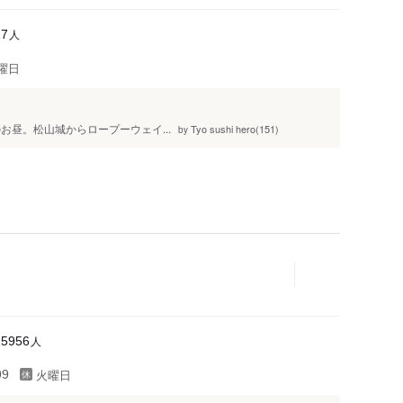
市役所前駅
人
17
道後温泉駅
曜日
道後公園駅
南町駅
本町１丁目駅
祝日のお昼。松山城からロープーウェイ...
Tyo sushi hero(151)
by
本町３丁目駅
本町４丁目駅
本町５丁目駅
人
15956
火曜日
99