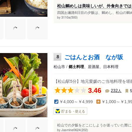
松山鯛めしは美味しいが、外食向きでは
四国お遍路6日目の夕飯は、鯛めし、松山の鯛め
3110a(500)
by
ごはんとお酒 なが坂
8
松山市 /
郷土料理
、居酒屋、日本料理
【松山駅5分】地元愛媛のご当地料理を堪
3.46
人
232
￥4,000～￥4,999
￥1,000～￥1,9
貯まる・使える
松山での夕飯をどこにしようか迷っていた際に見
Jasmine0624(202)
by