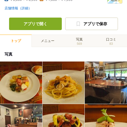
店舗情報（詳細）
アプリで開く
アプリで保存
写真
口コミ
トップ
メニュー
569
83
写真