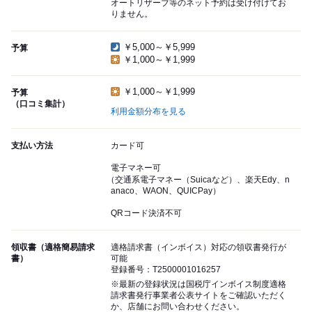
オートリザーブ等のネット予約は受け付けてお
りません。
￥5,000～￥5,999
予算
￥1,000～￥1,999
￥1,000～￥1,999
予算
（口コミ集計）
利用金額分布を見る
支払い方法
カード可
電子マネー可
（交通系電子マネー（Suicaなど）、楽天Edy、n
anaco、WAON、QUICPay）
QRコード決済不可
領収書（適格簡易請求
適格請求書（インボイス）対応の領収書発行が
書）
可能
登録番号：T2500001016257
※最新の登録状況は国税庁インボイス制度適格
請求書発行事業者公表サイトをご確認いただく
か、店舗にお問い合わせください。