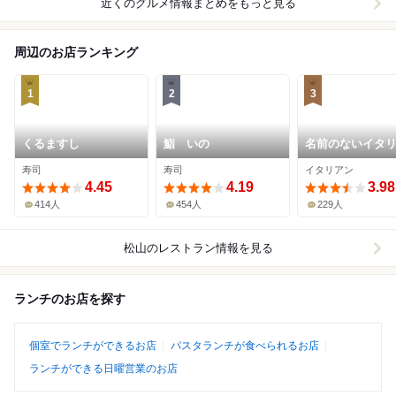
近くのグルメ情報まとめをもっと見る
周辺のお店ランキング
1
2
3
くるますし
鮨 いの
名前のないイタ
理店
寿司
寿司
イタリアン
4.45
4.19
3.98
414人
454人
229人
松山
のレストラン情報を見る
ランチのお店を探す
個室でランチができるお店
パスタランチが食べられるお店
ランチができる日曜営業のお店