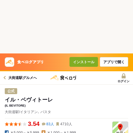
インストール
アプリで開く
大街道駅グルメへ
ログイン
公式
イル・ベヴィトーレ
(IL BEVITORE)
大街道駅/イタリアン､ パスタ
3.54
83
人
4710
人
￥5,000～￥5,999
￥1,000～￥1,999