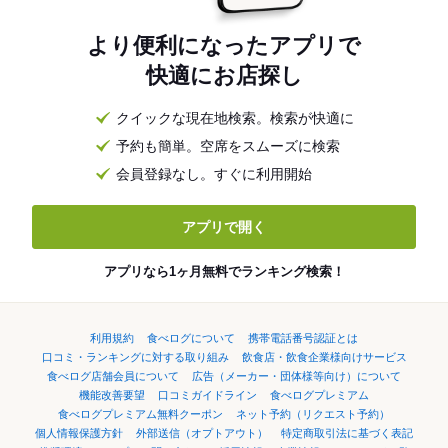
より便利になったアプリで
快適にお店探し
クイックな現在地検索。検索が快適に
予約も簡単。空席をスムーズに検索
会員登録なし。すぐに利用開始
アプリで開く
アプリなら1ヶ月無料でランキング検索！
利用規約
食べログについて
携帯電話番号認証とは
口コミ・ランキングに対する取り組み
飲食店・飲食企業様向けサービス
食べログ店舗会員について
広告（メーカー・団体様等向け）について
機能改善要望
口コミガイドライン
食べログプレミアム
食べログプレミアム無料クーポン
ネット予約（リクエスト予約）
個人情報保護方針
外部送信（オプトアウト）
特定商取引法に基づく表記