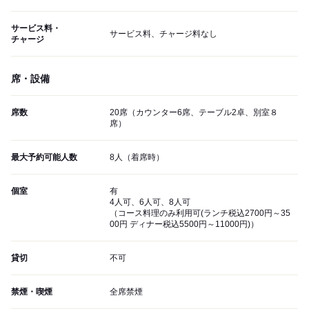
サービス料・
サービス料、チャージ料なし
チャージ
席・設備
席数
20席（カウンター6席、テーブル2卓、別室８
席）
最大予約可能人数
8人（着席時）
個室
有
4人可、6人可、8人可
（コース料理のみ利用可(ランチ税込2700円～35
00円 ディナー税込5500円～11000円)）
貸切
不可
禁煙・喫煙
全席禁煙