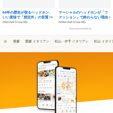
64年の歴史が宿るヘッドホン、
マーシャルのヘッドホンが「フ
いい意味で「想定外」の音質
ァッション」で終わらない理由
PR
P
(Marshall Group AB)
R(Marshall Group AB)
Recommended by
愛媛
愛媛 イタリアン
松山・伊予 イタリアン
松山 イタリ