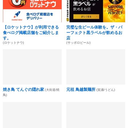
【ロケットナウ】が利用できる
完璧な生ビール体験を。ザ・パ
食べログ掲載店舗をご紹介しま
ーフェクト黒ラベルが飲めるお
す。
店
(ロケットナウ)
(サッポロビール)
焼き鳥 てんぐの隠れ家
元祖 鳥越製麺所
(大街道/焼
(箕浦/うどん)
鳥)