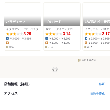
パラディッソ
ブルバード
LAVINA 松山椿店
イタリアン、ピザ、パスタ
カフェ、ダイニングバー、イタリアン
3.29
3.14
3.17
￥3,000～￥3,999
￥5,000～￥5,999
￥2,000～￥2,999
Dinner:
Dinner:
Dinner:
-
￥1,000～￥1,999
￥1,000～￥1,999
Lunch:
Lunch:
Lunch:
49人
21人
30人
広告を非表示
店舗情報（詳細）
修正
アクセス
住所を修正