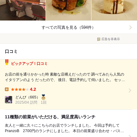
すべての写真を見る（594件）
広告を非表示
口コミ
ピックアップ！口コミ
お店の前を通りかかった時 素敵な店構えだったので 調べてみたら人気の
イタリアンのよう だったので、 後日、電話予約して伺いました。 セット
はPLANZO A 1800円 と PLANZO B 2700円 があると投稿で見ていたので
4.2
Bで、と言うと 更に豚肉の2700円コースと...
Lunch:
どんび
（665）
2025/04 訪問
1回
11種類の前菜がいただける、満足度高いランチ
友人と一緒に久々にこちらのお店でランチしました。 今回は予約して
PranzoB 2700円のランチにしました。 本日の前業盛り合わせ・パス
タ・メイン・自家製フォカッチャ デ...