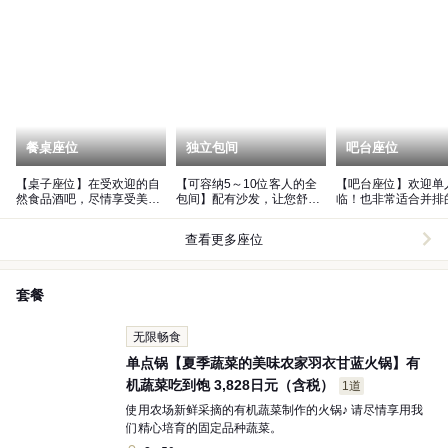
餐桌座位
独立包间
吧台座位
【桌子座位】在受欢迎的自
【可容纳5～10位客人的全
【吧台座位】欢迎单
然食品酒吧，尽情享受美味
包间】配有沙发，让您舒适
临！也非常适合并排
的蔬菜，特别适合女子聚会
放松的私人空间♪
场景◎
查看更多座位
套餐
无限畅食
单点锅【夏季蔬菜的美味农家羽衣甘蓝火锅】有
机蔬菜吃到饱 3,828日元（含税）
1道
使用农场新鲜采摘的有机蔬菜制作的火锅♪ 请尽情享用我
们精心培育的固定品种蔬菜。