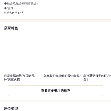
◆适合欢送会和闺蜜聚会♪
◆包间
可容纳4至12人
店家特色
自家農場栽培的“固定品
為晚餐約會準備的最佳套餐♪
庆祝重要日子的FAR
种”蔬菜火锅
盘！
查看更多餐厅的推荐
座位类型