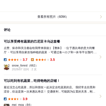
查看所有照片（6094）
评论
可以享受稀有蔬菜的巴尼亚卡乌达套餐
点赞、保存和关注都会给我带来鼓励:) 【整体】 ・位于惠比寿的意大利餐
厅 ・可以享用自家农场种植的蔬菜 ・可通过食べログ和一休等平台预约 ・
支持信用卡、各种IC支付和二维码支付（不...
3.7
3.5
Dinner:
Lunch:
snow_forest
（662）
2026/07 访问
2 次
可以吃到有机蔬菜，吃得饱饱的店铺！
最近没怎么吃蔬菜，所以和朋友一起决定去吃蔬菜的店。 我经常去目黑和
涩谷，但这是第一次来惠比寿店！ 交通便利，可能因为位置的关系，刚开
门就满座了……！ 幸好提前预约了。。。 WE A...
3.9
Dinner:
mei_mog
（84）