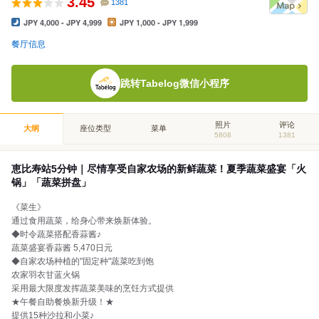
3.45
1381
JPY 4,000 - JPY 4,999
JPY 1,000 - JPY 1,999
餐厅信息
跳转Tabelog微信小程序
照片
评论
大纲
座位类型
菜单
5808
1381
恵比寿站5分钟｜尽情享受自家农场的新鲜蔬菜！夏季蔬菜盛宴「火
锅」「蔬菜拼盘」
《菜生》
通过食用蔬菜，给身心带来焕新体验。
◆时令蔬菜搭配香蒜酱♪
蔬菜盛宴香蒜酱 5,470日元
◆自家农场种植的"固定种"蔬菜吃到饱
农家羽衣甘蓝火锅
采用最大限度发挥蔬菜美味的烹饪方式提供
★午餐自助餐焕新升级！★
提供15种沙拉和小菜♪