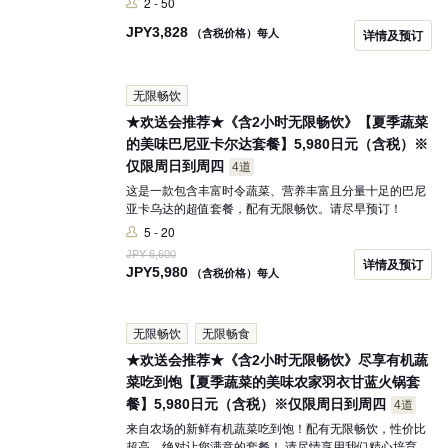
2 - 50
JPY
3,828
（含税价格）每人
详情及预订
无限畅饮
★欢送会推荐★《含2小时无限畅饮》【夏季蔬菜
的美味巴尼亚卡尔达套餐】5,980日元（含税）※
仅限周日到周四
4道
这是一款包含丰富时令蔬菜、营养丰富且分量十足的巴尼
亚卡乌达的超值套餐，配有无限畅饮。请尽早预订！
5 - 20
JPY 6,600
详情及预订
JPY
5,980
（含税价格）每人
无限畅饮
无限畅食
★欢送会推荐★《含2小时无限畅饮》尽享有机蔬
菜吃到饱【夏季蔬菜的美味农家羽衣甘蓝火锅套
餐】5,980日元（含税）※仅限周日到周四
4道
来自农场的新鲜有机蔬菜吃到饱！配有无限畅饮，性价比
超高，绝对让您满意的套餐！ 请尽情享用我们精心培育的