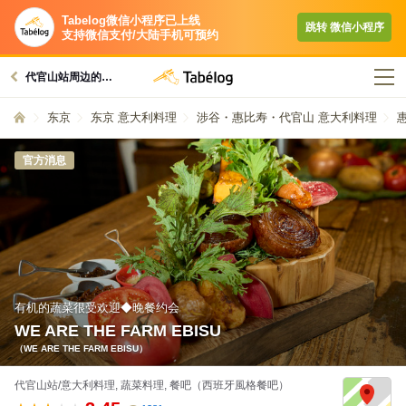
Tabelog微信小程序已上线
跳转​ 微信小程序​
支持微信支付/大陆手机可预约
代官山站周边的美食
东京
东京 意大利料理
涉谷・惠比寿・代官山 意大利料理
官方消息
有机的蔬菜很受欢迎◆晚餐约会
WE ARE THE FARM EBISU
（WE ARE THE FARM EBISU）
代官山站/意大利料理, 蔬菜料理, 餐吧（西班牙風格餐吧）