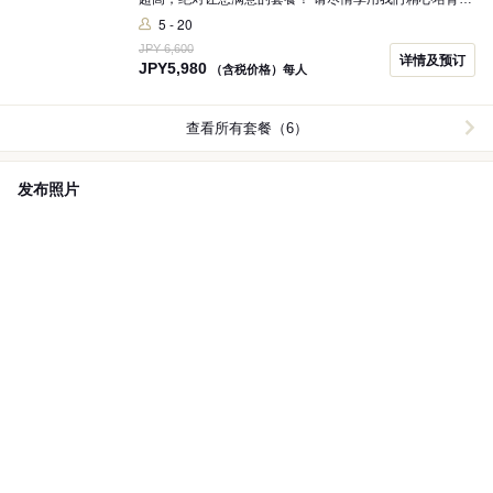
固定品种蔬菜和用心烹饪的美味菜肴。 ※饮品最后点单时
5 - 20
间为30分钟前。
JPY 6,600
详情及预订
JPY
5,980
（含税价格）每人
查看所有套餐（6）
发布照片