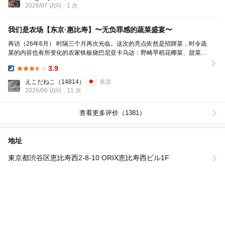
2026/07 访问
1 次
我们是农场【东京·惠比寿】〜无负罪感的蔬菜盛宴〜
再访（26年6月） 时隔三个月再次光临。这次的亮点依然是招牌菜，时令蔬
菜的内容也有所变化的农家铁板烧巴尼亚卡乌达：野崎早稻花椰菜、甜菜、
芥菜、芝麻菜、野生托斯卡纳（西葫芦）、奥州洋...
3.9
Dinner:
えこだねこ
（14814）
东京
2026/06 访问
11 次
查看更多评价（1381）
地址
東京都渋谷区恵比寿西2-8-10 ORIX恵比寿西ビル1F