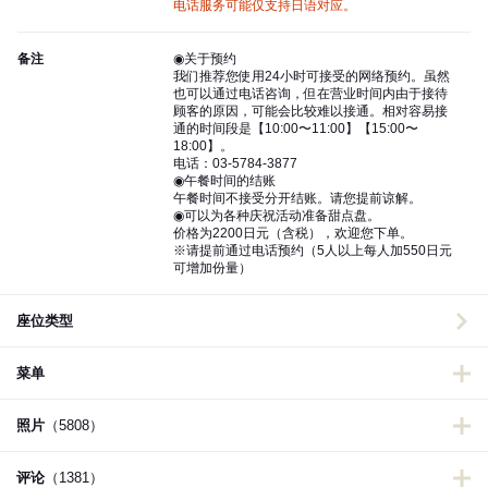
电话服务可能仅支持日语对应。
备注
◉关于预约
我们推荐您使用24小时可接受的网络预约。虽然
也可以通过电话咨询，但在营业时间内由于接待
顾客的原因，可能会比较难以接通。相对容易接
通的时间段是【10:00〜11:00】【15:00〜
18:00】。
电话：03-5784-3877
◉午餐时间的结账
午餐时间不接受分开结账。请您提前谅解。
◉可以为各种庆祝活动准备甜点盘。
价格为2200日元（含税），欢迎您下单。
※请提前通过电话预约（5人以上每人加550日元
可增加份量）
座位类型
菜单
照片
（5808）
评论
（1381）