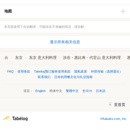
地图
本页面使用了自动翻译，可能存在不准确的情况，请谅解。
显示所有相关信息
东京
东京 意大利料理
涉谷・惠比寿・代官山 意大利料理
FAQ
使用条款
Tabelog预订服务使用条款
隐私政策
外部传输（选择退出）
联系我们
日本的用餐文化与礼仪指南
语言：
English
简体中文
繁體中文
한국어
日本語
至首页
©Kakaku.com, Inc.