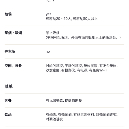
间。
)
包场
yes
可容纳20～50人, 可容纳50人以上
禁烟・吸烟
禁止吸烟
(
单间可以吸烟。外面有面向吸烟人士的吸烟处。
)
停车场
no
空间、设备
时尚的环境, 平静的环境, 座位宽敞, 有吧台座位,
沙发座位, 有投影仪, 有电源, 有免费Wi-Fi
菜单
套餐
有无限畅饮, 提供自助餐
饮品
有烧酒, 有葡萄酒, 有鸡尾酒饮料, 对葡萄酒讲究,
对调酒讲究