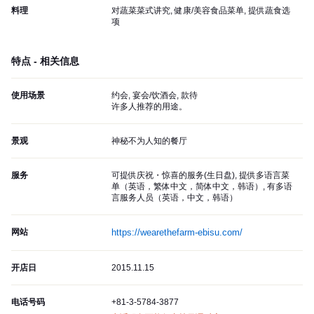
料理
对蔬菜菜式讲究, 健康/美容食品菜单, 提供蔬食选
项
特点 - 相关信息
使用场景
约会, 宴会/饮酒会, 款待
许多人推荐的用途。
景观
神秘不为人知的餐厅
服务
可提供庆祝・惊喜的服务(生日盘), 提供多语言菜
单（英语，繁体中文，简体中文，韩语）, 有多语
言服务人员（英语，中文，韩语）
网站
https://wearethefarm-ebisu.com/
开店日
2015.11.15
电话号码
+81-3-5784-3877