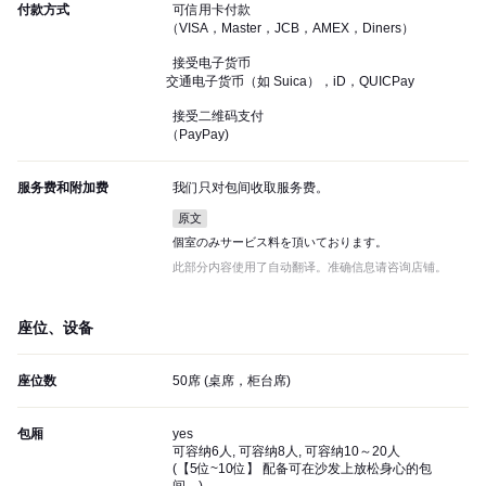
付款方式
可信用卡付款
（VISA，Master，JCB，AMEX，Diners）
接受电子货币
交通电子货币（如 Suica），iD，QUICPay
接受二维码支付
（PayPay)
服务费和附加费
我们只对包间收取服务费。
原文
個室のみサービス料を頂いております。
此部分内容使用了自动翻译。准确信息请咨询店铺。
座位、设备
座位数
50席 (桌席，柜台席)
包厢
yes
可容纳6人, 可容纳8人, 可容纳10～20人
(
【5位~10位】 配备可在沙发上放松身心的包