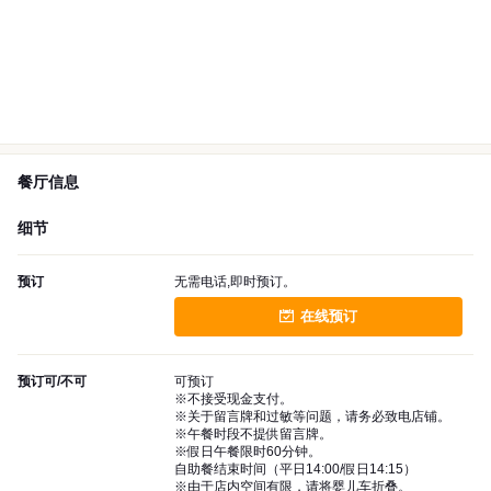
餐厅信息
细节
预订
无需电话,即时预订。
在线预订
预订可/不可
可预订
※不接受现金支付。
※关于留言牌和过敏等问题，请务必致电店铺。
※午餐时段不提供留言牌。
※假日午餐限时60分钟。
自助餐结束时间（平日14:00/假日14:15）
※由于店内空间有限，请将婴儿车折叠。