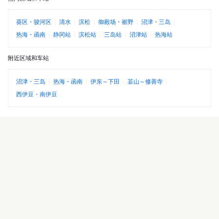
葵区・骏河区
清水
滨松
御殿场・裾野
沼津・三岛
热海・函南
静冈站
滨松站
三岛站
沼津站
热海站
附近区域和车站
沼津・三岛
热海・函南
伊东～下田
韮山～修善寺
西伊豆・南伊豆