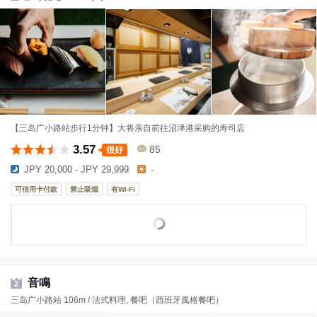
【三岛广小路站步行1分钟】大将亲自前往沼津港采购的寿司店
3.57
85
很好
JPY 20,000 - JPY 29,999
-
可信用卡付款
禁止吸烟
有Wi-Fi
音鳴
2
三岛广小路站 106m / 法式料理, 餐吧（西班牙風格餐吧）