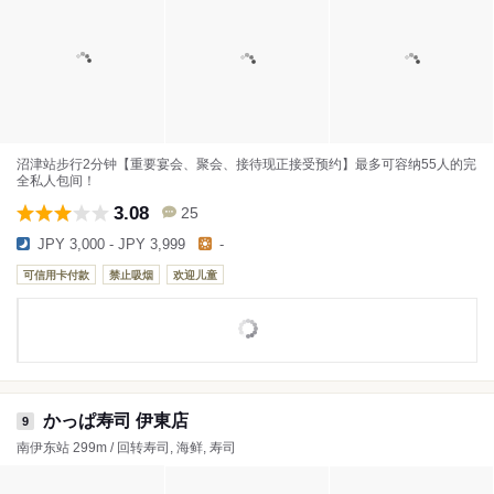
沼津站步行2分钟【重要宴会、聚会、接待现正接受预约】最多可容纳55人的完
全私人包间！
3.08
25
JPY 3,000 - JPY 3,999
-
可信用卡付款
禁止吸烟
欢迎儿童
かっぱ寿司 伊東店
9
南伊东站 299m / 回转寿司, 海鲜, 寿司