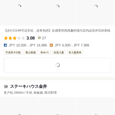
【步行2分钟可达车站，设有包间】在感受和风情趣的现代店内品尝伊豆的美味
3.08
27
JPY 10,000 - JPY 14,999
JPY 6,000 - JPY 7,999
可信用卡付款
禁止吸烟
有Wi-Fi
欢迎儿童
有儿童菜单
ステーキハウス金井
14
富户站 2666m / 牛排, 铁板烧, 西式料理