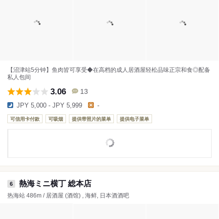
【沼津站5分钟】鱼肉皆可享受◆在高档的成人居酒屋轻松品味正宗和食◎配备
私人包间
3.06
13
JPY 5,000 - JPY 5,999
-
可信用卡付款
可吸烟
提供带照片的菜单
提供电子菜单
熱海ミニ横丁 総本店
6
热海站 486m / 居酒屋 (酒馆) , 海鲜, 日本酒酒吧