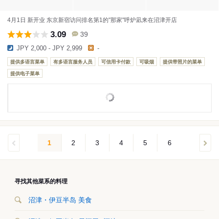
4月1日 新开业 东京新宿访问排名第1的"那家"呼炉凪来在沼津开店
3.09
39
JPY 2,000 - JPY 2,999
-
提供多语言菜单
有多语言服务人员
可信用卡付款
可吸烟
提供带照片的菜单
提供电子菜单
1
2
3
4
5
6
寻找其他菜系的料理
沼津・伊豆半岛 美食