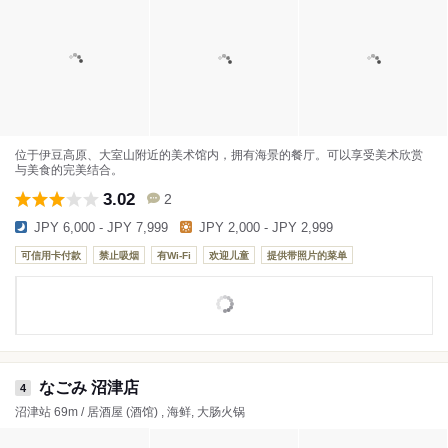
位于伊豆高原、大室山附近的美术馆内，拥有海景的餐厅。可以享受美术欣赏
与美食的完美结合。
3.02
2
JPY 6,000 - JPY 7,999
JPY 2,000 - JPY 2,999
可信用卡付款
禁止吸烟
有Wi-Fi
欢迎儿童
提供带照片的菜单
なごみ 沼津店
4
沼津站 69m / 居酒屋 (酒馆) , 海鲜, 大肠火锅