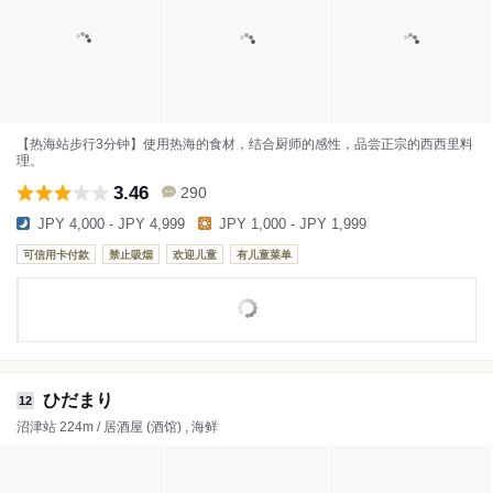
【热海站步行3分钟】使用热海的食材，结合厨师的感性，品尝正宗的西西里料
理。
3.46
290
JPY 4,000 - JPY 4,999
JPY 1,000 - JPY 1,999
可信用卡付款
禁止吸烟
欢迎儿童
有儿童菜单
ひだまり
12
沼津站 224m / 居酒屋 (酒馆) , 海鲜