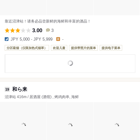
靠近沼津站！请务必品尝新鲜的海鲜和丰富的酒品！
3.00
3
JPY 5,000 - JPY 5,999
-
分区吸烟（仅限加热式烟草）
欢迎儿童
提供带照片的菜单
提供电子菜单
和ら来
19
沼津站 416m / 居酒屋 (酒馆) , 烤鸡肉串, 海鲜