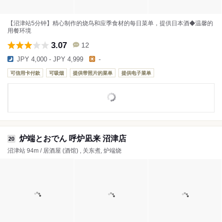
【沼津站5分钟】精心制作的烧鸟和应季食材的每日菜单，提供日本酒◆温馨的
用餐环境
3.07
12
JPY 4,000 - JPY 4,999
-
可信用卡付款
可吸烟
提供带照片的菜单
提供电子菜单
炉端とおでん 呼炉凪来 沼津店
20
沼津站 94m / 居酒屋 (酒馆) , 关东煮, 炉端烧