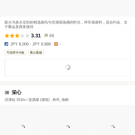
薪火与炭火交织的精选烧鸟与充满现场感的时光，停车场便利，适合约会、女
子聚会及商务接待
3.31
65
JPY 8,000 - JPY 9,999
-
可信用卡付款
禁止吸烟
栄心
18
沼津站 353m / 居酒屋 (酒馆) , 寿司, 海鲜