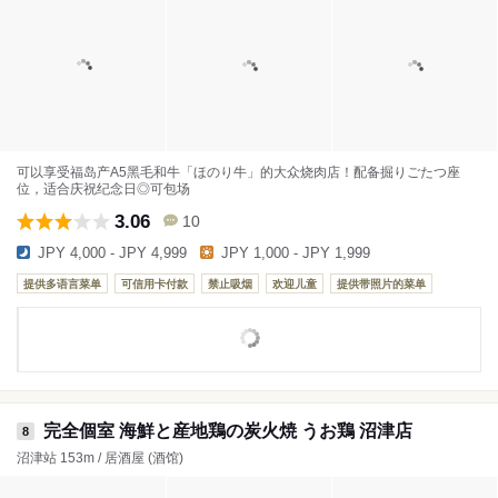
可以享受福岛产A5黑毛和牛「ほのり牛」的大众烧肉店！配备掘りごたつ座
位，适合庆祝纪念日◎可包场
3.06
10
JPY 4,000 - JPY 4,999
JPY 1,000 - JPY 1,999
提供多语言菜单
可信用卡付款
禁止吸烟
欢迎儿童
提供带照片的菜单
完全個室 海鮮と産地鶏の炭火焼 うお鶏 沼津店
8
沼津站 153m / 居酒屋 (酒馆)