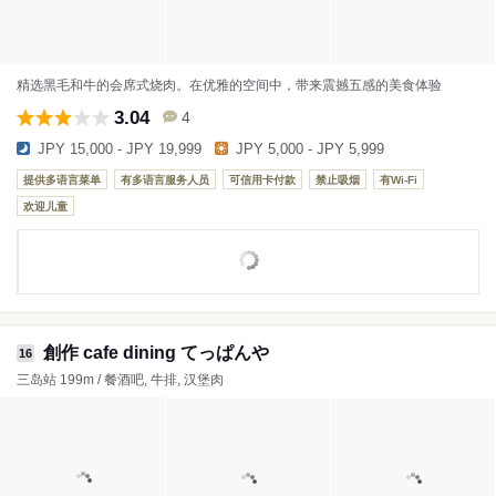
精选黑毛和牛的会席式烧肉。在优雅的空间中，带来震撼五感的美食体验
3.04
4
JPY 15,000 - JPY 19,999
JPY 5,000 - JPY 5,999
提供多语言菜单
有多语言服务人员
可信用卡付款
禁止吸烟
有Wi-Fi
欢迎儿童
創作 cafe dining てっぱんや
16
三岛站 199m / 餐酒吧, 牛排, 汉堡肉