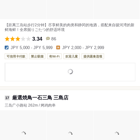
【距离三岛站步行2分钟】尽享鲜美的肉类和静冈的地酒，搭配来自骏河湾的新
鲜海鲜！全席掘りごたつ的舒适环境
3.34
86
JPY 5,000 - JPY 5,999
JPY 2,000 - JPY 2,999
可信用卡付款
禁止吸烟
有Wi-Fi
欢迎儿童
提供蔬食选项
厳選焼鳥一石三鳥 三島店
17
三岛广小路站 262m / 烤鸡肉串