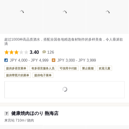
超过1000种高品质酒水，搭配全国各地精选食材制作的多样美食，令人垂涎欲
滴
3.40
126
JPY 4,000 - JPY 4,999
JPY 3,000 - JPY 3,999
提供多语言菜单
有多语言服务人员
可信用卡付款
禁止吸烟
欢迎儿童
提供带照片的菜单
提供电子菜单
健康焼肉ほのり 熱海店
7
来宫站 710m / 烧肉