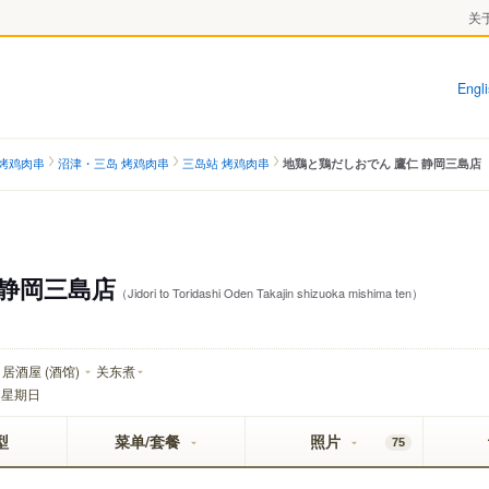
关于
Engl
烤鸡肉串
沼津・三岛 烤鸡肉串
三岛站 烤鸡肉串
地鶏と鶏だしおでん 鷹仁 静岡三島店
 静岡三島店
（Jidori to Toridashi Oden Takajin shizuoka mishima ten）
居酒屋 (酒馆)
关东煮
：
星期日
型
菜单/套餐
照片
75