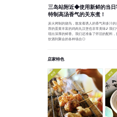
三岛站附近◆使用新鲜的当日
特制高汤香气的关东煮！
炭火烤制的烧鸟，散发着诱人的香气和多汁的
荐的蛋黄丰富的鸡肉丸汉堡也非常美味♪ 我
现出深厚的鲜香。我们还准备了怀旧的配料，
饮酒到聚会的各种场合◎
店家特色
料理
料理