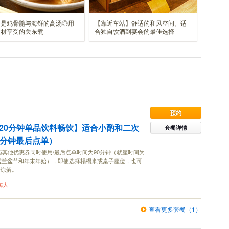
手是鸡骨髓与海鲜的高汤◎用
【靠近车站】舒适的和风空间。适
食材享受的关东煮
合独自饮酒到宴会的最佳选择
预约
120分钟单品饮料畅饮】适合小酌和二次
套餐详情
0分钟最后点单）
与其他优惠券同时使用/最后点单时间为90分钟（就座时间为
（盂兰盆节和年末年始），即使选择榻榻米或桌子座位，也可
请谅解。
每人
查看更多套餐（1）