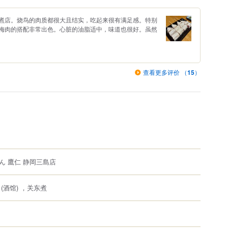
煮店。烧鸟的肉质都很大且结实，吃起来很有满足感。特别
梅肉的搭配非常出色。心脏的油脂适中，味道也很好。虽然
查看更多评价 （
15
）
ん 鷹仁 静岡三島店
(酒馆) ，关东煮