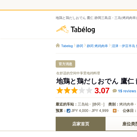
地鶏と鶏だしおでん 鷹仁 静岡三島店 - 三岛(烤鸡肉串)
Tabelog
Tabelog
静冈
静冈 烤鸡肉串
沼津・伊豆半岛 
官方消息
在舒适的空间中享受地鸡料理
地鶏と鶏だしおでん 鷹仁
3.07
15
reviews
最近的车站：
三岛站
[
静冈
]
类别：
烤鸡肉串
预算：
公休日
JPY 4,000 - JPY 4,999
-
店家首页
座位类