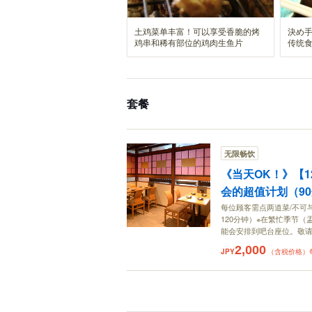
土鸡菜单丰富！可以享受香脆的烤
決め
鸡串和稀有部位的鸡肉生鱼片
传统
套餐
无限畅饮
《当天OK！》【
会的超值计划（9
每位顾客需点两道菜/不可
120分钟）※在繁忙季节
能会安排到吧台座位。敬
2,000
JPY
（含税价格）