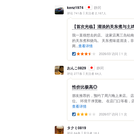
kenz1974
静冈
评论 741条
关注者 2,167人
【首次光临】清淡的关东煮与土
我一直很想去的店。 这家店离三岛站
的关东煮和烧鸟。 关东煮味道清淡，
两...
查看详情
2026/03 访问
1 次
おんこ0829
静冈
评论 277条
关注者 64人
性价比极高◎
朋友推荐的，预约了周六晚上来店。 
位。 环境干净宽敞。 在店门口等着，店
查看详情
2026/07 访问
1 次
タクミ0819
评论 64条
关注者 18人