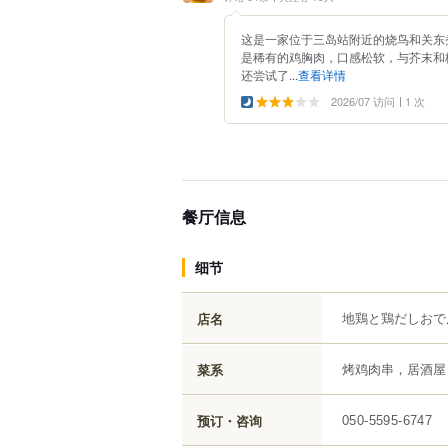
这是一家位于三岛站附近的烧鸟和关东
是稀有的鸡胸肉，口感松软，与芥末和
还尝试了...
查看详情
2026/07 访问
1 次
餐厅信息
细节
地鶏と鶏だしおで
店名
烤鸡肉串，居酒屋 
菜系
预订・咨询
050-5595-6747