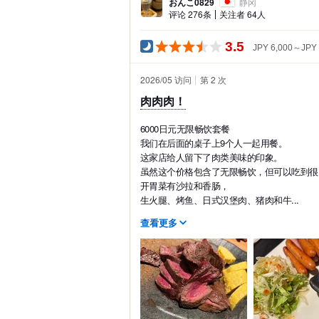
おんこ0829
静冈
评论 276条
关注者 64人
3.5
JPY 6,000～JPY 
2026/05 访问
第 2 次
肉肉肉！
6000日元无限畅饮套餐
我们在后面的桌子上9个人一起用餐。
这家店给人留下了肉类美味的印象。
虽然这个价格包含了无限畅饮，但可以吃到很
开胃菜有沙拉和香肠，
生火腿、烤鱼、日式汉堡肉、猪肉和牛...
查看更多