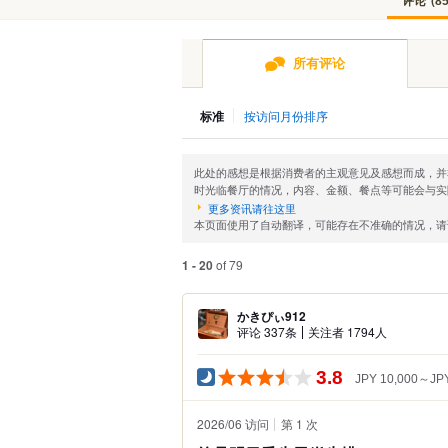
评论
(
8
所有评论
标准
按访问月份排序
此处的感想是根据消费者的主观意见及感想而成，并
时光临餐厅的情况，内容、金额、餐点等可能会与实
更多资讯请往这里
本页面使用了自动翻译，可能存在不准确的情况，请
1 - 20
of 79
かきぴぃ912
评论 337条
关注者 1794人
3.8
JPY 10,000～JPY
2026/06 访问
第 1 次