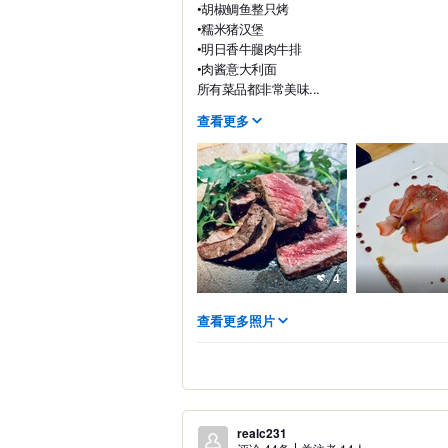
•胡椒鲷鱼整只烤
•糯米猪汉堡
•明日香牛腿肉牛排
•肉酱意大利面
所有菜品都非常美味...
查看更多
4
查看更多照片
realc231