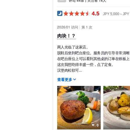
评论 44条
关注者 14人
4.5
JPY 5,000～JPY 
2026/01 访问
第 1 次
肉块！？
两人光临了这家店。
脱鞋后坐到吧台座位。服务员的引导非常清晰
在吧台座位上可以看到其他桌的订单在铁板上
这次我想吃得丰盛一些，点了定食。
汉堡肉松软可...
查看更多
0