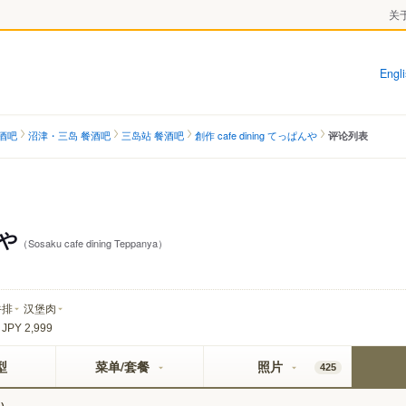
关于
Engl
酒吧
沼津・三岛 餐酒吧
三岛站 餐酒吧
創作 cafe dining てっぱんや
评论列表
んや
（Sosaku cafe dining Teppanya）
牛排
汉堡肉
 JPY 2,999
型
菜单/套餐
照片
425