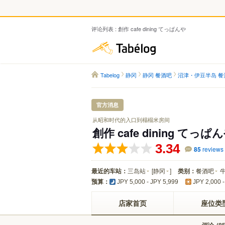
评论列表 : 創作 cafe dining てっぱんや
Tabelog
Tabelog
静冈
静冈 餐酒吧
沼津・伊豆半岛 餐
官方消息
从昭和时代的入口到榻榻米房间
創作 cafe dining てっぱ
3.34
85
reviews
最近的车站：
三岛站
[
静冈
]
类别：
餐酒吧
预算：
JPY 5,000 - JPY 5,999
JPY 2,000 -
店家首页
座位类