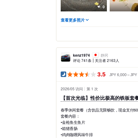
0
查看更多照片
kenz1974
静冈
评论 741条
关注者 2163人
3.5
JPY 6,000～JPY 
2026/05 访问
第 1 次
【首次光临】性价比极高的铁板套
春季休闲套餐（含饮品无限畅饮，现金支付60
套餐内容：
•金枪鱼生鱼片
•箱猪香肠
•鸡肉咖喱风味牛排