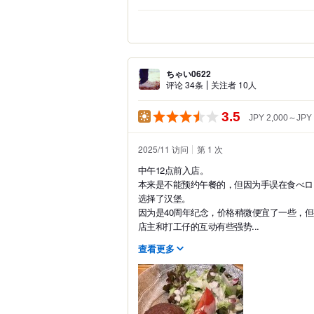
ちゃい0622
评论 34条
关注者 10人
3.5
JPY 2,000～JPY 
2025/11 访问
第 1 次
中午12点前入店。
本来是不能预约午餐的，但因为手误在食べロ
选择了汉堡。
因为是40周年纪念，价格稍微便宜了一些，
店主和打工仔的互动有些强势...
查看更多