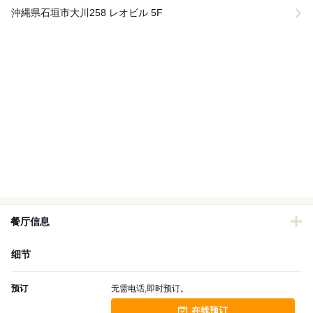
沖縄県石垣市大川258 レオビル 5F
餐厅信息
细节
预订
无需电话,即时预订。
在线预订