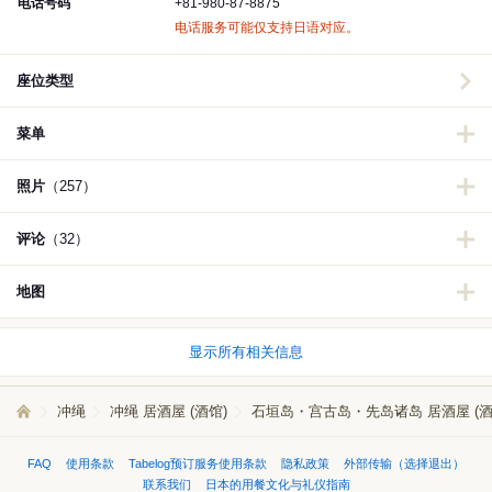
电话号码
+81-980-87-8875
电话服务可能仅支持日语对应。
座位类型
菜单
照片
（257）
评论
（32）
地图
显示所有相关信息
冲绳
冲绳 居酒屋 (酒馆)
石垣岛・宫古岛・先岛诸岛 居酒屋 (酒
FAQ
使用条款
Tabelog预订服务使用条款
隐私政策
外部传输（选择退出）
联系我们
日本的用餐文化与礼仪指南