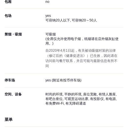
包厢
no
包场
yes
可容纳20人以下, 可容纳20～50人
禁烟・吸烟
可吸烟
(
全席仅允许使用电子烟，纸烟请在店外烟灰缸使
用。
)
自2020年4月1日起，有关被动吸烟对策的法律
（修订后的《健康促进法》）已生效，因此请在
访问前与餐厅联系，并且可能与最新信息有所不
同
停车场
yes (
附近有投币停车场
)
空间、设备
时尚的环境, 平静的环境, 座位宽敞, 有情人雅座,
有吧台座位, 可观赏运动比赛, 有投影仪, 有电源,
有免费Wi-Fi, 有无障碍通道
菜单