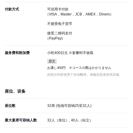
付款方式
可信用卡付款
（VISA，Master，JCB，AMEX，Diners）
不接受电子货币
接受二维码支付
（PayPay)
服务费和附加费
小吃400日元 ※套餐时不收取
原文
お通し400円 ※コースの際はかかりません
此部分内容使用了自动翻译。准确信息请咨询店铺。
座位、设备
座位数
32席 (包场可容纳25至32人)
最大宴席可容纳人数
32人（坐位）, 40人（站立）