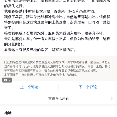
石垣港离岛码头附近，沿着主街道……其实这是我一年前没能入店
的复仇之行。
我准备好以1小时的畅饮开始，首先来一杯奥利昂生啤酒。
我点了岛蒜、猪耳朵泡醋和冲绳小吃，虽然这些都是小吃，但值得
特别提到的是这些快速菜单的上菜速度，点完后喝一口啤酒，菜就
来了。
接着我换成了石垣的泡盛，服务员为我倒入角杯，服务真不错。
最后是麻婆豆腐，乍一看豆腐似乎不多，但作为饮酒的结束，这样
的分量刚好。
看来这里有很多当地的常客，是家不错的店。
此处的感想是根据消费者的主观意见及感想而成，并非客观评论餐厅的价值。请把它
当作参考即可。此外，此处的感想为消费者当时光临餐厅的情况，内容、金额、餐点
等可能会与实际情形有所出入，请在前往餐厅务必以电话或其他方式咨询。
本页面使用了自动翻译，可能存在不准确的情况，请谅解。
7
上一个评论
下一个评论
前往评论列表
地址