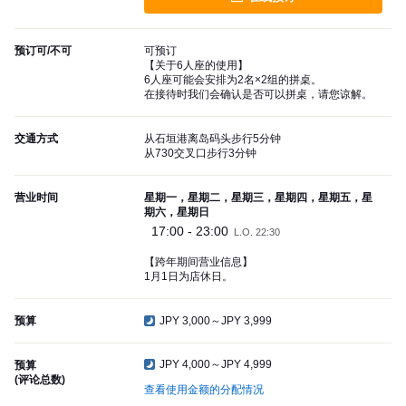
预订可/不可
可预订
【关于6人座的使用】
6人座可能会安排为2名×2组的拼桌。
在接待时我们会确认是否可以拼桌，请您谅解。
交通方式
从石垣港离岛码头步行5分钟
从730交叉口步行3分钟
营业时间
星期一，星期二，星期三，星期四，星期五，星
期六，星期日
17:00 - 23:00
L.O. 22:30
【跨年期间营业信息】
1月1日为店休日。
预算
JPY 3,000～JPY 3,999
JPY 4,000～JPY 4,999
预算
(评论总数)
查看使用金额的分配情况