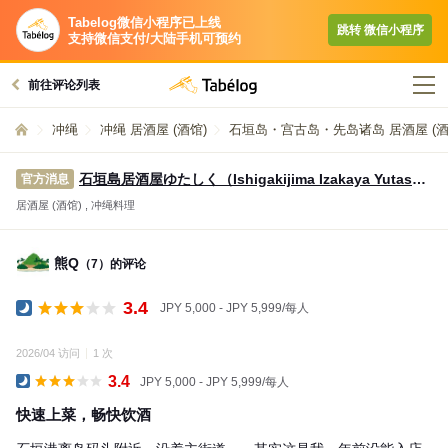
Tabelog微信小程序已上线
跳转​ 微信小程序​
支持微信支付/大陆手机可预约
前往评论列表
冲绳
冲绳 居酒屋 (酒馆)
石垣岛・宫古岛・先岛诸岛 居酒屋 (酒
石垣島居酒屋ゆたしく
（Ishigakijima Izakaya Yutashiku）
官方消息
居酒屋 (酒馆) , 冲绳料理
熊Q
（7）的评论
3.4
JPY 5,000 - JPY 5,999/每人
晚餐
2026/04 访问
1 次
3.4
JPY 5,000 - JPY 5,999/每人
晚餐
快速上菜，畅快饮酒